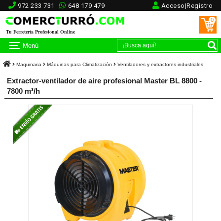
972 233 731
648 179 479
Acceso|Registro
0
Tu Ferretería Profesional Online
Menú
Maquinaria
Máquinas para Climatización
Ventiladores y extractores industriales
Extractor-ventilador de aire profesional Master BL 8800 -
7800 m³/h