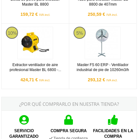
Master BL 8800
8800 de 407mm
159,72 €
250,59 €
IVA incl.
IVA incl.
Master BL6800
Master FS 60 ERP - Ventilador ind
10%
5%
Extractor-ventilador de aire
Master FS 60 ERP - Ventilador
profesional Master BL 6800 -...
industrial de pie de 10260m3/h
424,71 €
293,12 €
IVA incl.
IVA incl.
¿POR QUÉ COMPRARLO EN NUESTRA TIENDA?
SERVICIO
COMPRA SEGURA
FACILIDADES EN LA
GARANTIZADO
COMPRA
Tienda de confianza