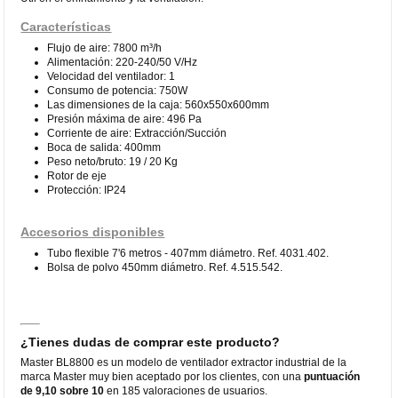
Características
Flujo de aire: 7800 m³/h
Alimentación: 220-240/50 V/Hz
Velocidad del ventilador: 1
Consumo de potencia: 750W
Las dimensiones de la caja: 560x550x600mm
Presión máxima de aire: 496 Pa
Corriente de aire: Extracción/Succión
Boca de salida: 400mm
Peso neto/bruto: 19 / 20 Kg
Rotor de eje
Protección: IP24
Accesorios disponibles
Tubo flexible 7'6 metros - 407mm diámetro. Ref. 4031.402.
Bolsa de polvo 450mm diámetro. Ref. 4.515.542.
¿Tienes dudas de comprar este producto?
Master BL8800 es un modelo de ventilador extractor industrial de la
marca Master muy bien aceptado por los clientes, con una
puntuación
de 9,10 sobre 10
en 185 valoraciones de usuarios.