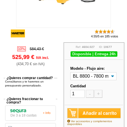
4.55/5 en 185 votos
Ref:
4604.027
ID:
10677
10%
584,43 €
Disponible | Entrega 24h
525,99 €
IVA incl.
(434,70 €
)
sin IVA
Modelo - Flujo aire:
¿Quieres comprar cantidad?
Consúltanos y te haremos un
presupuesto personalizado.
Cantidad
-
+
¿Quieres fraccionar tu
compra?
Añadir al carrito
+ Info
De 3 a 18 cuotas
Ver accesorios y complementos
disponibles