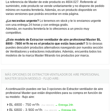
La referencia de Master de este producto es 4604.027. Referente al
suministro, este producto se vende unitariamente y no dispone de pedido
mínimo en nuestra ferretería. Además, es un producto disponible en
varias versiones que podrás encontrar en esta página.
¿Lo necesitas urgente?
Lo tenemos en stock y te lo enviamos urgente
con una entrega 24 horas y con entrega gratis.
Además, en nuestra ferretería te lo ofrecemos a un precio muy
competitivo.
¿Este modelo de Extractor-ventilador de aire profesional Master BL
8800 - 7800 m³/h no es el producto que estás buscando?
Si lo deseas
puedes descubrir productos alternativos navegando por nuestra sección
de Ventiladores y extractores industriales. Además, encuentra todos los
modelos de la marca Master filtrando los productos por marca.
MÁS OPCIONES DE EXTRACTOR-VENTILADOR DE AIRE PROFESIONAL
MASTER SEGÚN MODELO - FLUJO AIRE:
A continuación puedes ver las 3 opciones de Extractor-ventilador de aire
profesional Master que están disponibles para su compra en función de
su modelo - flujo aire:
BL 4800 - 750 m³/h
→ Entrega 24h
(Ref. 4604.021)
BL 6800 - 3.900 m³/h
→ Entrega 24h
(Ref. 4604.026)