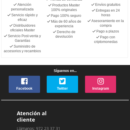
Atención
Envíos gratuitos
Productos Master
personalizada
100% originales
Entregas en 24
Servicio rápido y
horas
Pago 100% seguro
eficaz
Asesoramiento en la
Más de 60 años de
Distribuidores
compra
experiencia
oficiales Master
Pago a plazos
Derecho de
Servicio Post-venta y
devolución
Pago con
Garantías
criptomonedas
Suministro de
accesorios y recambios
Síguenos en...
Facebook
Twitter
Instagram
Atención al
cliente
Llámanos: 972 23 37 31