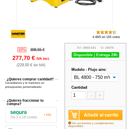
4.48/5 en 155 votos
Ref:
4604.021
ID:
10676
10%
308,55 €
Disponible | Entrega 24h
277,70 €
IVA incl.
(229,50 €
)
sin IVA
Modelo - Flujo aire:
¿Quieres comprar cantidad?
Consúltanos y te haremos un
presupuesto personalizado.
Cantidad
-
+
¿Quieres fraccionar tu
compra?
Añadir al carrito
+ Info
De 3 a 18 cuotas
Ver accesorios y complementos
disponibles