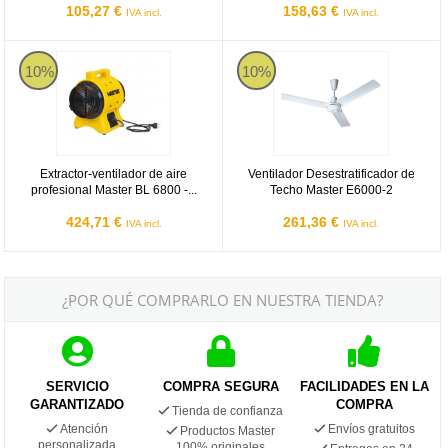
105,27 €
158,63 €
IVA incl.
IVA incl.
Master BL6800
Master E6000-2
10%
10%
Extractor-ventilador de aire
Ventilador Desestratificador de
profesional Master BL 6800 -...
Techo Master E6000-2
424,71 €
261,36 €
IVA incl.
IVA incl.
¿POR QUÉ COMPRARLO EN NUESTRA TIENDA?
SERVICIO
COMPRA SEGURA
FACILIDADES EN LA
GARANTIZADO
COMPRA
Tienda de confianza
Atención
Envíos gratuitos
Productos Master
personalizada
100% originales