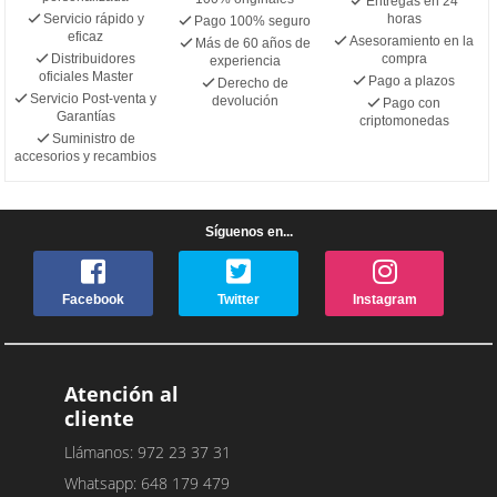
Entregas en 24
Servicio rápido y
horas
Pago 100% seguro
eficaz
Asesoramiento en la
Más de 60 años de
Distribuidores
compra
experiencia
oficiales Master
Pago a plazos
Derecho de
Servicio Post-venta y
devolución
Pago con
Garantías
criptomonedas
Suministro de
accesorios y recambios
Síguenos en...
Facebook
Twitter
Instagram
Atención al
cliente
Llámanos: 972 23 37 31
Whatsapp: 648 179 479