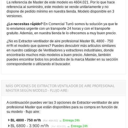
La referencia de Master de este modelo es 4604.021. Por lo que hace
referencia al suministro, este modelo se vende unitariamente y no
dispone de pedido mínimo en nuestra tienda. Modelo disponible en 3
versiones.
¿Lo necesitas rápido?
En Comercial Turró somos tu solución ya que te
lo enviamos urgente con un transporte 24 horas y con el transporte
gratuito. Además, en nuestra tienda te lo ofrecemos a muy buen precio.
¿No es Extractor-ventilador de aire profesional Master BL 4800 - 750
m³/h el modelo que quieres? Puedes descubrir más artículos similares
en nuestro catálogo de Ventiladores y extractores industriales, donde
encontrarás muchos más modelos a buen precio. Además, también
puedes encontrar todos los productos de la marca Master en su sección
correspondiente o utilizando el buscador.
MÁS OPCIONES DE EXTRACTOR-VENTILADOR DE AIRE PROFESIONAL
MASTER SEGÚN MODELO - FLUJO AIRE:
A continuación puedes ver las 3 opciones de Extractor-ventilador de aire
profesional Master que están disponibles para su compra en función de
su modelo - flujo aire:
BL 4800 - 750 m³/h
→ Entrega 24h
(Ref. 4604.021)
BL 6800 - 3.900 m³/h
→ Entrega 24h
(Ref. 4604.026)