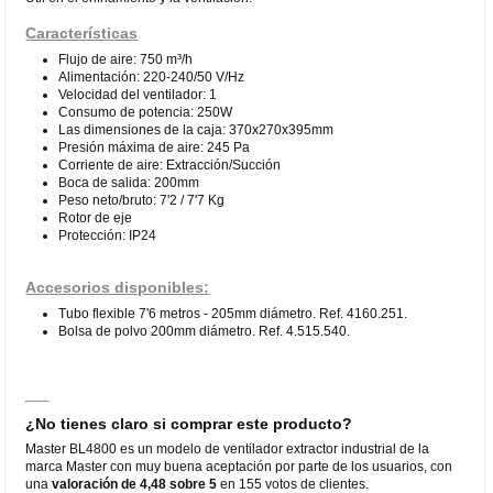
Características
Flujo de aire: 750 m³/h
Alimentación: 220-240/50 V/Hz
Velocidad del ventilador: 1
Consumo de potencia: 250W
Las dimensiones de la caja: 370x270x395mm
Presión máxima de aire: 245 Pa
Corriente de aire: Extracción/Succión
Boca de salida: 200mm
Peso neto/bruto: 7'2 / 7'7 Kg
Rotor de eje
Protección: IP24
Accesorios disponibles:
Tubo flexible 7'6 metros - 205mm diámetro. Ref. 4160.251.
Bolsa de polvo 200mm diámetro. Ref. 4.515.540.
¿No tienes claro si comprar este producto?
Master BL4800 es un modelo de ventilador extractor industrial de la
marca Master con muy buena aceptación por parte de los usuarios, con
una
valoración de 4,48 sobre 5
en 155 votos de clientes.