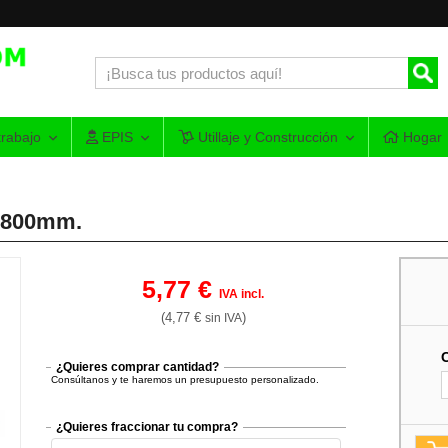
rabajo
EPIS
Utillaje y Construcción
Hogar
r 800mm.
5,77 €
IVA incl.
(4,77 €
)
sin IVA
¿Quieres comprar cantidad?
Consúltanos y te haremos un presupuesto personalizado.
¿Quieres fraccionar tu compra?