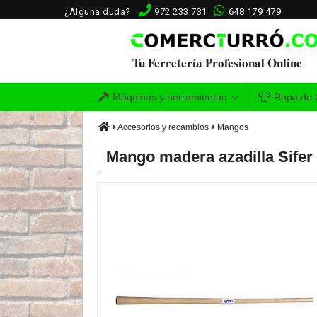
¿Alguna duda?
972 233 731
648 179 479
Tu Ferretería Profesional Online
Máquinas y herramientas
Ropa de t
Accesorios y recambios
Mangos
Mango madera azadilla Sife