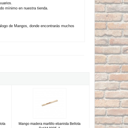
uarios.
ido mínimo en nuestra tienda.
atálogo de Mangos, donde encontrarás muchos
Bellota Ref.M 8011-A
Mango madera martillo ebanista Bellota Ref.M 8005-A
lota
Mango madera martillo ebanista Bellota