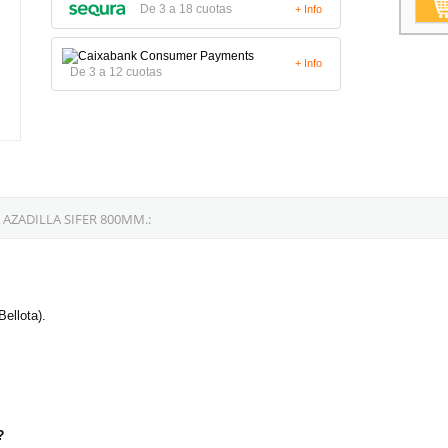
De 3 a 18 cuotas
+ Info
+ Info
De 3 a 12 cuotas
ZADILLA SIFER 800MM.:
ellota).
?