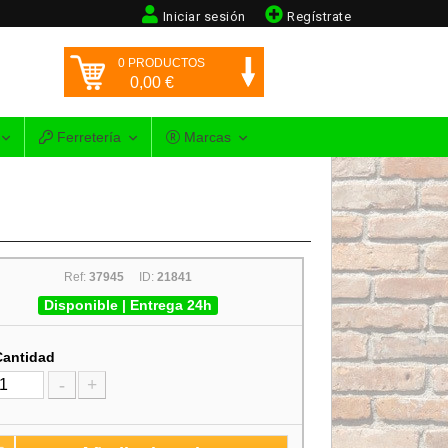
Iniciar sesión
Regístrate
0
PRODUCTOS
0,00
€
Ferretería
Marcas
Ref:
37945
ID:
21841
Disponible | Entrega 24h
Cantidad
-
+