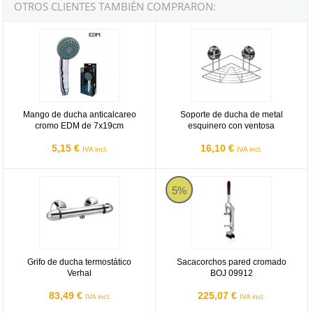
OTROS CLIENTES TAMBIÉN COMPRARON:
Mango de ducha anticalcareo cromo EDM de 7x19cm
Soporte de ducha de metal esquin
Mango de ducha anticalcareo
Soporte de ducha de metal
cromo EDM de 7x19cm
esquinero con ventosa
5,15 €
16,10 €
IVA incl.
IVA incl.
Grifo de ducha termostático Verhal
Sacacorchos pared cromado BOJ
5%
Grifo de ducha termostático
Sacacorchos pared cromado
Verhal
BOJ 09912
83,49 €
225,07 €
IVA incl.
IVA incl.