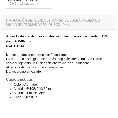
De 3 a 12 cuotas
INFORMACIÓN DETALLADA DE MANGO DE DUCHA MODERNO 3
FUNCIONES CROMADO EDM DE 36X240MM:
Alcachofa de ducha moderno 3 funciones cromado EDM
de 36x240mm
Ref. 01341
Mango de ducha moderno con 3 funciones.
Gracias a su disco giratorio podrás elegir fácilmente rotando la ducha
sobre su eje entre los 3 tipos de chorro de los que dispone.
Alcachofa de ducha con acabado cromado.
Mango cromo envasado.
Características
Color: Cromado.
Medida: Ø 108x240x36 mm.
Material: Plástico ABS.
Peso: 0,1850 Kg.