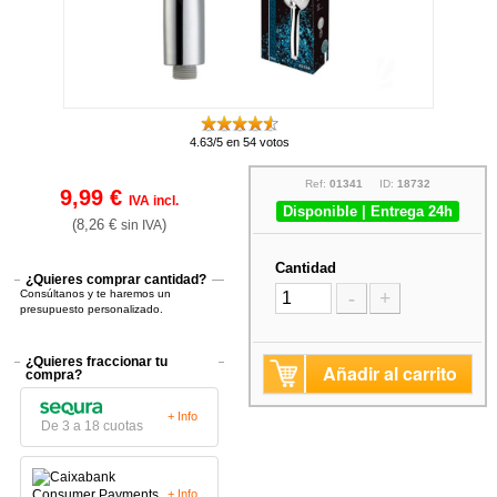
4.63/5 en 54 votos
Ref:
01341
ID:
18732
9,99 €
IVA incl.
Disponible | Entrega 24h
(8,26 €
)
sin IVA
Cantidad
¿Quieres comprar cantidad?
Consúltanos y te haremos un
-
+
presupuesto personalizado.
¿Quieres fraccionar tu
Añadir al carrito
compra?
+ Info
De 3 a 18 cuotas
+ Info