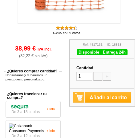
4.49/5 en 59 votos
Ref:
4917131
ID:
18818
38,99 €
IVA incl.
Disponible | Entrega 24h
(32,22 €
)
sin IVA
Cantidad
¿Quieres comprar cantidad?
Consúltanos y te haremos un
-
+
presupuesto personalizado.
¿Quieres fraccionar tu
Añadir al carrito
compra?
+ Info
De 3 a 18 cuotas
+ Info
De 3 a 12 cuotas