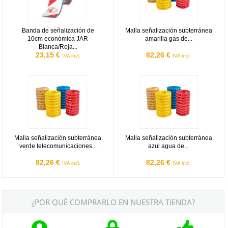
Banda de señalización de
Malla señalización subterránea
10cm económica JAR
amarilla gas de...
Blanca/Roja...
23,15 €
82,26 €
IVA incl.
IVA incl.
Malla señalización subterránea verde telecomunicaciones de 33c
Malla señalización subterránea 
Malla señalización subterránea
Malla señalización subterránea
verde telecomunicaciones...
azul agua de...
82,26 €
82,26 €
IVA incl.
IVA incl.
¿POR QUÉ COMPRARLO EN NUESTRA TIENDA?