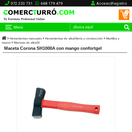
972 233 731
648 179 479
Acceso|Registro
0
Tu Ferretería Profesional Online
Menú
Herramientas manuales
Herramientas de albañilería y construcción
Martillos y
mazos
Macetas de albañil
Maceta Corona SH1000A con mango confortgel