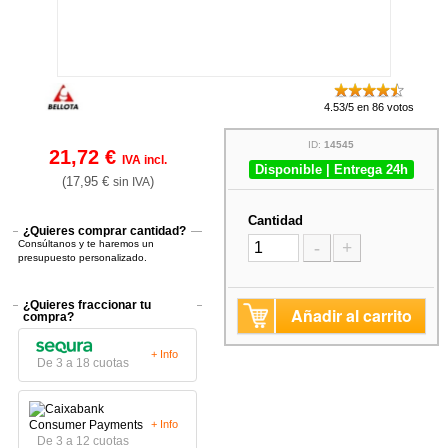
4.53/5 en 86 votos
ID:
14545
21,72 €
IVA incl.
Disponible | Entrega 24h
(17,95 €
)
sin IVA
Cantidad
¿Quieres comprar cantidad?
Consúltanos y te haremos un
-
+
presupuesto personalizado.
¿Quieres fraccionar tu
Añadir al carrito
compra?
+ Info
De 3 a 18 cuotas
+ Info
De 3 a 12 cuotas