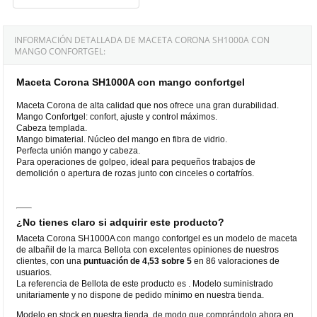
INFORMACIÓN DETALLADA DE MACETA CORONA SH1000A CON
MANGO CONFORTGEL:
Maceta Corona SH1000A con mango confortgel
Maceta Corona de alta calidad que nos ofrece una gran durabilidad.
Mango Confortgel: confort, ajuste y control máximos.
Cabeza templada.
Mango bimaterial. Núcleo del mango en fibra de vidrio.
Perfecta unión mango y cabeza.
Para operaciones de golpeo, ideal para pequeños trabajos de
demolición o apertura de rozas junto con cinceles o cortafríos.
¿No tienes claro si adquirir este producto?
Maceta Corona SH1000A con mango confortgel es un modelo de maceta
de albañil de la marca Bellota con excelentes opiniones de nuestros
clientes, con una
puntuación de 4,53 sobre 5
en 86 valoraciones de
usuarios.
La referencia de Bellota de este producto es . Modelo suministrado
unitariamente y no dispone de pedido mínimo en nuestra tienda.
Modelo en stock en nuestra tienda, de modo que comprándolo ahora en