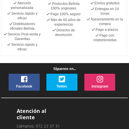
Atención
Envíos gratuitos
Productos Bellota
personalizada
100% originales
Entregas en 24
Servicio rápido y
horas
Pago 100% seguro
eficaz
Asesoramiento en la
Más de 60 años de
Distribuidores
compra
experiencia
oficiales Bellota
Pago a plazos
Derecho de
Servicio Post-venta y
devolución
Pago con
Garantías
criptomonedas
Servicio rápido y
eficaz
Síguenos en...
Facebook
Twitter
Instagram
Atención al
cliente
Llámanos: 972 23 37 31