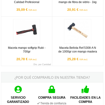
Calidad Profesional
mango de fibra de vidrio - 1kg
35,09 €
20,91 €
IVA incl.
IVA incl.
Maceta mango softgrip Rubi - 700gr
Maceta Bellota Ref.5308-A N de 
Maceta mango softgrip Rubi -
Maceta Bellota Ref.5308-A N
700gr
de 1000gr con mango madera
20,78 €
25,28 €
IVA incl.
IVA incl.
Dto. por Cantidad
¿POR QUÉ COMPRARLO EN NUESTRA TIENDA?
SERVICIO
COMPRA SEGURA
FACILIDADES EN LA
GARANTIZADO
COMPRA
Tienda de confianza