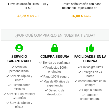
Llave colocación Hitos H-75 y
Poste señalización con base
H-50
rellenable Rojo/Blanco de 1...
42,25 €
16,08 €
IVA incl.
IVA incl.
¿POR QUÉ COMPRARLO EN NUESTRA TIENDA?
SERVICIO
COMPRA SEGURA
FACILIDADES EN LA
GARANTIZADO
COMPRA
Tienda de confianza
Atención
Envíos gratuitos
Productos 100%
personalizada
originales
Entregas en 24
Servicio rápido y
horas
Pago 100% seguro
eficaz
Asesoramiento en la
Más de 60 años de
Distribuidores
compra
experiencia
oficiales
Pago a plazos
Derecho de
Servicio Post-venta y
devolución
Pago con
Garantías
criptomonedas
Servicio rápido y
eficaz