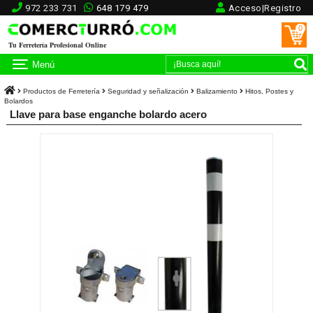
972 233 731
648 179 479
Acceso|Registro
0
Tu Ferretería Profesional Online
Menú
Productos de Ferretería
Seguridad y señalización
Balizamiento
Hitos, Postes y
Bolardos
Llave para base enganche bolardo acero