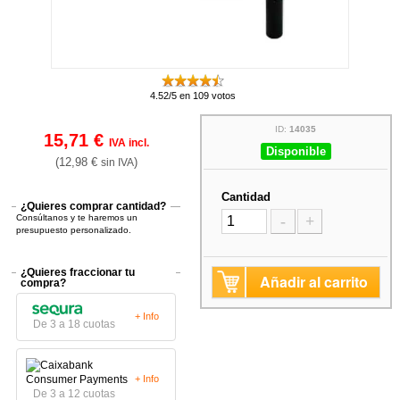
4.52/5 en 109 votos
ID:
14035
15,71 €
IVA incl.
Disponible
(12,98 €
)
sin IVA
Cantidad
¿Quieres comprar cantidad?
Consúltanos y te haremos un
-
+
presupuesto personalizado.
¿Quieres fraccionar tu
Añadir al carrito
compra?
+ Info
De 3 a 18 cuotas
+ Info
De 3 a 12 cuotas