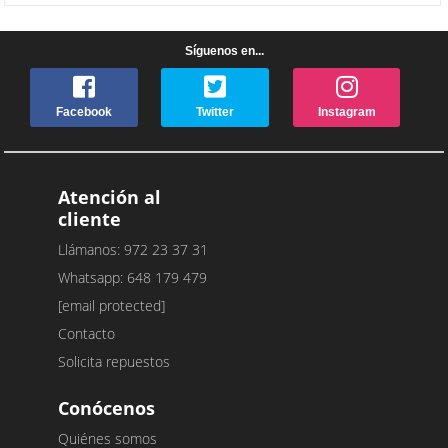
Síguenos en...
Facebook
Twitter
Instagram
Atención al
cliente
Llámanos: 972 23 37 31
Whatsapp: 648 179 479
[email protected]
Contacto
Solicita repuestos
Conócenos
Quiénes somos