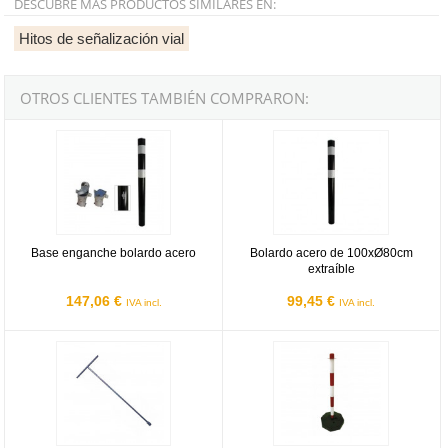
DESCUBRE MÁS PRODUCTOS SIMILARES EN:
Hitos de señalización vial
OTROS CLIENTES TAMBIÉN COMPRARON:
Base enganche bolardo acero
Bolardo acero de 100xØ80cm extr
Base enganche bolardo acero
Bolardo acero de 100xØ80cm
extraíble
147,06 €
99,45 €
IVA incl.
IVA incl.
Llave colocación Hitos H-75 y H-50
Poste señalización con base relle