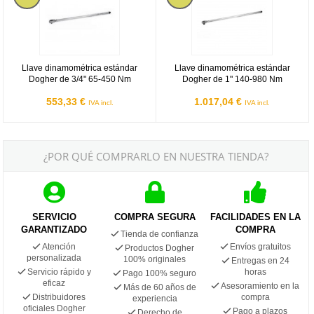
Llave dinamométrica estándar
Llave dinamométrica estándar
Dogher de 3/4" 65-450 Nm
Dogher de 1" 140-980 Nm
553,33 €
1.017,04 €
IVA incl.
IVA incl.
¿POR QUÉ COMPRARLO EN NUESTRA TIENDA?
SERVICIO
COMPRA SEGURA
FACILIDADES EN LA
GARANTIZADO
COMPRA
Tienda de confianza
Atención
Envíos gratuitos
Productos Dogher
personalizada
100% originales
Entregas en 24
Servicio rápido y
horas
Pago 100% seguro
eficaz
Asesoramiento en la
Más de 60 años de
Distribuidores
compra
experiencia
oficiales Dogher
Pago a plazos
Derecho de