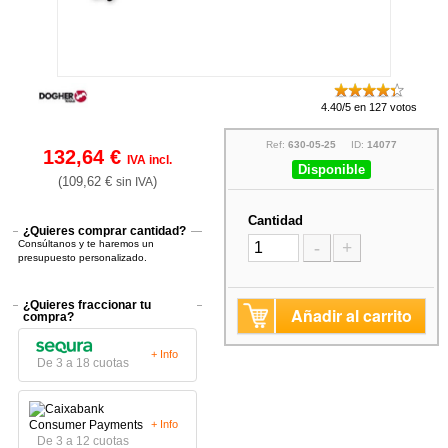
4.40/5 en 127 votos
Ref:
630-05-25
ID:
14077
132,64 €
IVA incl.
Disponible
(109,62 €
)
sin IVA
Cantidad
¿Quieres comprar cantidad?
Consúltanos y te haremos un
-
+
presupuesto personalizado.
¿Quieres fraccionar tu
Añadir al carrito
compra?
+ Info
De 3 a 18 cuotas
+ Info
De 3 a 12 cuotas