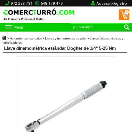
972 233 731
648 179 479
Acceso|Registro
0
Tu Ferretería Profesional Online
Menú
Herramientas manuales
Llaves y herramientas de taller
Llaves dinamométricas y
multiplicadores
Llave dinamométrica estándar Dogher de 1/4" 5-25 Nm