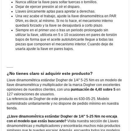
Nunca utilizar la llave para soltar tuercas o tornillos.
Dejar de ejercer presión al oír el disparo.
Llaves únicamente aptas para apretar a derechas.
Una vez acabe el trabajo, ajuste la llave dinamométrica en PAR
0Nm, es decir, al mínimo. Si no lo hace, el mecanismo interno
quedará forzado y la llave se desajustará a corto plazo.
Siempre en el primer uso o tras un periodo prolongado sin
utilizar la llave, utilícela en 5 o 10 ocasiones en pares de torsión
bajos de forma que el aceite autolubricante llegue a todas las
piezas que componen el mecanismo interior. Cuando deje de
usarla ajuste la llave en pares bajos.
¿No tienes claro si adquirir este producto?
Llave dinamométrica estándar Dogher de 1/4" 5-25 Nm es un modelo de
llave dinamométrica y multiplicador de la marca Dogher con excelentes
opiniones de nuestros clientes, con una
puntuación de 4,40 sobre 5
en
127 valoraciones de usuarios.
La referencia de Dogher de este producto es 630-05-25. Modelo
suministrado unitariamente y no dispone de pedido mínimo en nuestra
tienda.
¿Llave dinamométrica estándar Dogher de 1/4" 5-25 Nm no encaja
con el modelo que estás buscando?
Visita nuestra sección de Llaves
dinamométricas y multiplicadores y encontrarás muchos más productos
similares que te pueden encajar. Además, encuentra todos los modelos