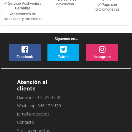
Servicio Post-venta y
devolución
Pago con
Garantías
criptomonedas
Suministro de
accesorios y recambios
Síguenos en...
Facebook
Twitter
Instagram
Atención al
cliente
Llámanos: 972 23 37 31
Whatsapp: 648 179 479
[email protected]
Contacto
Solicita repuestos