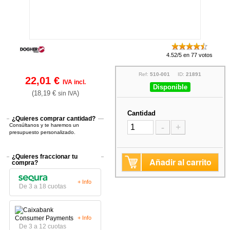
4.52/5 en 77 votos
Ref:
510-001
ID:
21891
22,01 €
IVA incl.
Disponible
(18,19 €
)
sin IVA
Cantidad
¿Quieres comprar cantidad?
Consúltanos y te haremos un
-
+
presupuesto personalizado.
¿Quieres fraccionar tu
Añadir al carrito
compra?
+ Info
De 3 a 18 cuotas
+ Info
De 3 a 12 cuotas