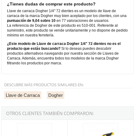
¿Tienes dudas de comprar este producto?
Llave de carraca Dogher 1/4" 72 dientes es un modelo de llave de
carraca de la marca Dogher muy bien aceptado por los clientes, con una
puntuación de 9,04 sobre 10
en 77 valoraciones de usuarios.
La referencia de Dogher de este producto es 510-001. Referente al
suministro, este producto se vende unitariamente y no dispone de pedido
mínimo en nuestra ferretería.
¿Este modelo de Llave de carraca Dogher 1/4" 72 dientes no es el
producto que estás buscando?
Si lo deseas puedes descubrir
productos alternativos navegando por nuestra sección de Llaves de
Carraca. Además, encuentra todos los modelos de la marca Dogher
filtrando los productos por marca.
DESCUBRE MÁS PRODUCTOS SIMILARES EN:
Llave de Carraca
Dogher
OTROS CLIENTES TAMBIÉN COMPRARON:
Llave de carraca Dogher 1/2" 72 dientes
Llave de carraca Stanley 1/2" 72 d