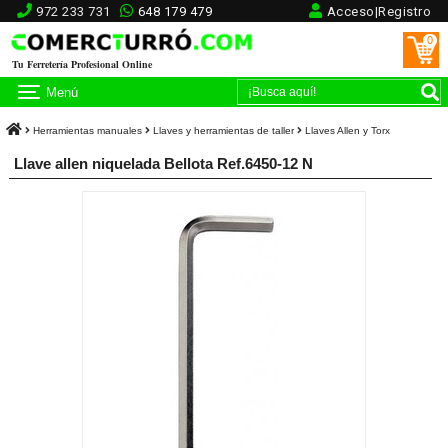
972 233 731
648 179 479
Acceso|Registro
0
Tu Ferretería Profesional Online
Menú
Herramientas manuales
Llaves y herramientas de taller
Llaves Allen y Torx
Llave allen niquelada Bellota Ref.6450-12 N