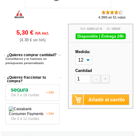
4.39/5 en 51 votos
Ref:
6450-12 N
ID:
18652
5,30 €
IVA incl.
Disponible | Entrega 24h
(4,38 €
)
sin IVA
Medida:
¿Quieres comprar cantidad?
Consúltanos y te haremos un
presupuesto personalizado.
Cantidad
¿Quieres fraccionar tu
-
+
compra?
+ Info
De 3 a 18 cuotas
Añadir al carrito
+ Info
De 3 a 12 cuotas