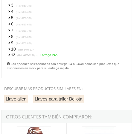
3
(Ref. 6450-3 N)
4
(Ref. 6450-4 N)
5
(Ref. 6450-5 N)
6
(Ref. 6450-6 N)
7
(Ref. 6450-7 N)
8
(Ref. 6450-8 N)
9
(Ref. 6450-9 N)
10
(Ref. 6450-10 N)
12
→ Entrega 24h
(Ref. 6450-12 N)
Las opciones seleccionadas con entrega 24 o 24/48 horas son productos que
disponemos en stock para su entrega rápida.
DESCUBRE MÁS PRODUCTOS SIMILARES EN:
Llave allen
Llaves para taller Bellota
OTROS CLIENTES TAMBIÉN COMPRARON:
Juego llaves allen niqueladas Bellota Ref.6458-9 N
Juego llaves Allen bola-diamante 