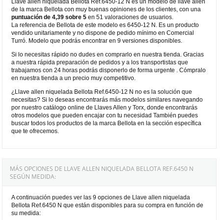
Llave allen niquelada Bellota Ref.6450-12 N es un modelo de llave allen
de la marca Bellota con muy buenas opiniones de los clientes, con una
puntuación de 4,39 sobre 5
en 51 valoraciones de usuarios.
La referencia de Bellota de este modelo es 6450-12 N. Es un producto
vendido unitariamente y no dispone de pedido mínimo en Comercial
Turró. Modelo que podrás encontrar en 9 versiones disponibles.
Si lo necesitas rápido no dudes en comprarlo en nuestra tienda. Gracias
a nuestra rápida preparación de pedidos y a los transportistas que
trabajamos con 24 horas podrás disponerlo de forma urgente . Cómpralo
en nuestra tienda a un precio muy competitivo.
¿Llave allen niquelada Bellota Ref.6450-12 N no es la solución que
necesitas? Si lo deseas encontrarás más modelos similares navegando
por nuestro catálogo online de Llaves Allen y Torx, donde encontrarás
otros modelos que pueden encajar con tu necesidad También puedes
buscar todos los productos de la marca Bellota en la sección específica
que te ofrecemos.
MÁS OPCIONES DE LLAVE ALLEN NIQUELADA BELLOTA REF.6450 N
SEGÚN MEDIDA:
A continuación puedes ver las 9 opciones de Llave allen niquelada
Bellota Ref.6450 N que están disponibles para su compra en función de
su medida: