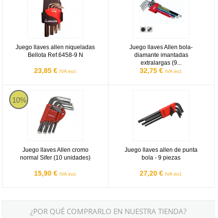
Juego llaves allen niqueladas
Juego llaves Allen bola-
Bellota Ref.6458-9 N
diamante imantadas
extralargas (9...
23,85 €
32,75 €
IVA incl.
IVA incl.
Juego llaves Allen cromo normal Sifer (10 unidades)
Juego llaves allen de punta bola - 
10%
Juego llaves Allen cromo
Juego llaves allen de punta
normal Sifer (10 unidades)
bola - 9 piezas
15,90 €
27,20 €
IVA incl.
IVA incl.
¿POR QUÉ COMPRARLO EN NUESTRA TIENDA?