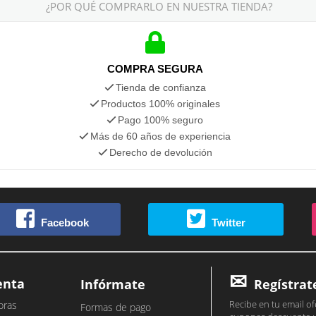
¿POR QUÉ COMPRARLO EN NUESTRA TIENDA?
COMPRA SEGURA
Tienda de confianza
Productos 100% originales
Pago 100% seguro
Más de 60 años de experiencia
Derecho de devolución
Facebook
Twitter
enta
Infórmate
Regístrat
Recibe en tu email of
pras
Formas de pago