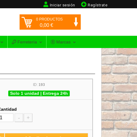
Iniciar sesión
Regístrate
0
PRODUCTOS
0,00
€
Ferretería
Marcas
ID:
193
Solo 1 unidad | Entrega 24h
Cantidad
-
+