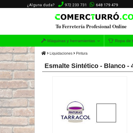
¿Alguna duda?
972 233 731
648 179 479
Tu Ferretería Profesional Online
Máquinas y herramientas
Ropa de t
Liquidaciones
Pintura
Esmalte Sintético - Blanco - 