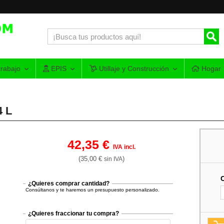
rabajo
EPIS
Utillaje y Construcción
Hogar
4 L
42,35 €
IVA incl.
(35,00 €
)
sin IVA
¿Quieres comprar cantidad?
Consúltanos y te haremos un presupuesto personalizado.
¿Quieres fraccionar tu compra?