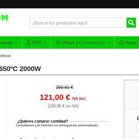
rabajo
EPIS
Utillaje y Construcción
Hogar
ctricas
 650ºC 2000W
260,61 €
121,00 €
IVA incl.
(100,00 €
)
sin IVA
¿Quieres comprar cantidad?
Consúltanos y te haremos un presupuesto personalizado.