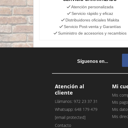
Atención personalizada
Servicio rápido y eficaz
Distribuidores oficiales Makita
Servicio Post-venta y Garantías
Suministro de accesorios y recambios
Síguenos en...
Atención al
Mi cu
cliente
Mis com
Llámanos: 972 23 37 31
Mis pago
Whatsapp: 648 179 479
Mis dato
Mis dire
[email protected]
Contacto