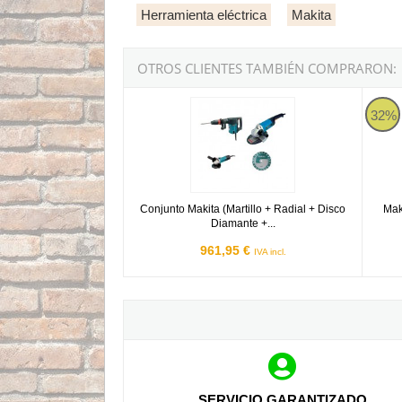
Herramienta eléctrica
Makita
OTROS CLIENTES TAMBIÉN COMPRARON:
Conjunto Makita (Martillo + Radial + Disco Di
Makit
32%
Conjunto Makita (Martillo + Radial + Disco
Mak
Diamante +...
961,95 €
IVA incl.
SERVICIO GARANTIZADO