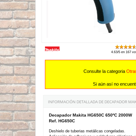
4.63/5 en 167 vo
Consulte la categoria
Otra
Si aún así no encuent
INFORMACIÓN DETALLADA DE DECAPADOR MAKIT
Decapador Makita HG650C 650ºC 2000W
Ref. HG650C
Deshielo de tuberias metálicas congeladas.