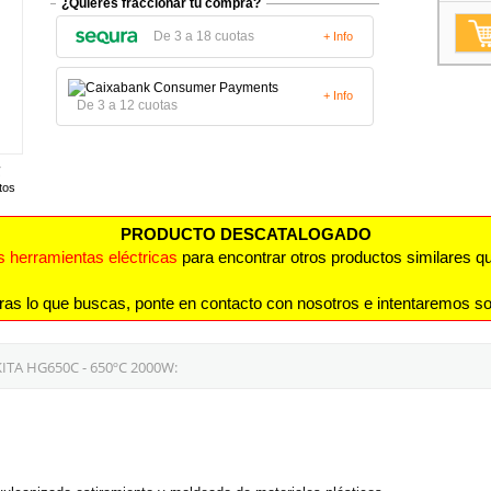
¿Quieres fraccionar tu compra?
De 3 a 18 cuotas
+ Info
+ Info
De 3 a 12 cuotas
tos
PRODUCTO DESCATALOGADO
s herramientas eléctricas
para encontrar otros productos similares qu
ras lo que buscas, ponte en contacto con nosotros e intentaremos so
A HG650C - 650ºC 2000W: