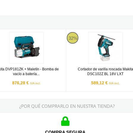
amante + Miniamoladora)
a DVP181ZK
Cortador de varilla roscada Mak
32%
ita DVP181ZK + Maletín - Bomba de
Cortador de varilla roscada Makit
vacío a batería...
DSC102Z BL 18V LXT
876,28 €
589,12 €
IVA incl.
IVA incl.
¿POR QUÉ COMPRARLO EN NUESTRA TIENDA?
COMPRA SEGURA