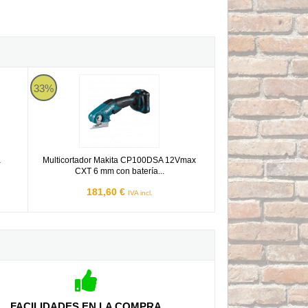
ita DSC102Z BL 18V LXT
Multicortador Makita CP100DSA 12Vmax CXT 6 mm con bater
33%
a
Multicortador Makita CP100DSA 12Vmax
CXT 6 mm con batería...
181,60 €
IVA incl.
FACILIDADES EN LA COMPRA