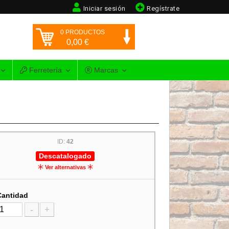
Iniciar sesión
Regístrate
0
PRODUCTOS
0,00
€
Ferretería
Marcas
ID:
42
Descatalogado
Ver alternativas
Cantidad
-
+