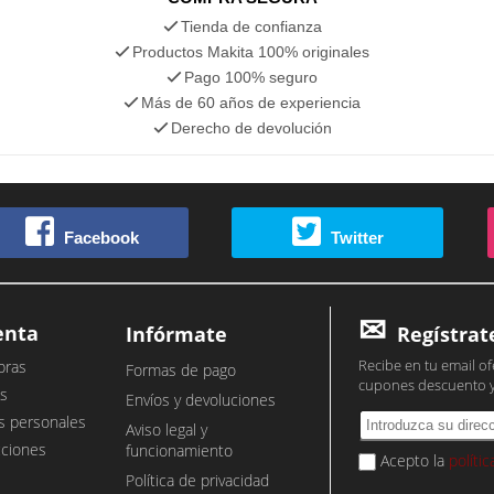
Tienda de confianza
Productos Makita 100% originales
Pago 100% seguro
Más de 60 años de experiencia
Derecho de devolución
Facebook
Twitter
enta
Infórmate
Regístrat
Recibe en tu email of
pras
Formas de pago
cupones descuento 
s
Envíos y devoluciones
s personales
Aviso legal y
cciones
funcionamiento
Acepto la
políti
Política de privacidad