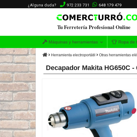
¿Alguna duda?
972 233 731
648 179 479
Tu Ferretería Profesional Online
Máquinas y herramientas
Ropa de t
Herramienta electroportátil
Otras herramientas elé
Decapador Makita HG650C -