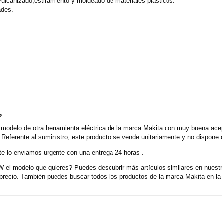
vulcanizado,estiramiento y moldeado de materiales plásticos.
ades.
?
delo de otra herramienta eléctrica de la marca Makita con muy buena acept
Referente al suministro, este producto se vende unitariamente y no dispone 
e lo enviamos urgente con una entrega 24 horas .
l modelo que quieres? Puedes descubrir más artículos similares en nuestro 
ecio. También puedes buscar todos los productos de la marca Makita en la 