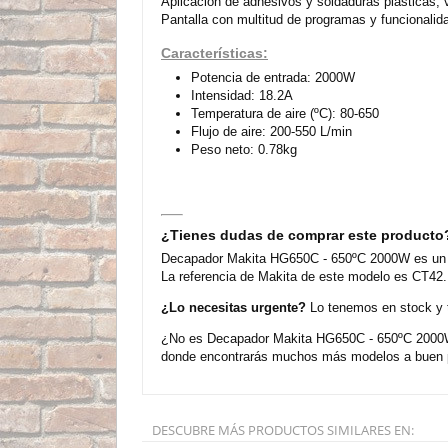
Aplicación de adhesivos y soldaduras plásticas, 
Pantalla con multitud de programas y funcionalid
Características:
Potencia de entrada: 2000W
Intensidad: 18.2A
Temperatura de aire (ºC): 80-650
Flujo de aire: 200-550 L/min
Peso neto: 0.78kg
¿Tienes dudas de comprar este producto
Decapador Makita HG650C - 650ºC 2000W es un mo
La referencia de Makita de este modelo es CT42. 
¿Lo necesitas urgente?
Lo tenemos en stock y t
¿No es Decapador Makita HG650C - 650ºC 2000W e
donde encontrarás muchos más modelos a buen pr
DESCUBRE MÁS PRODUCTOS SIMILARES EN: