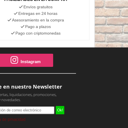
Envíos gratuitos
Entregas en 24 horas
Asesoramiento en la compra
Pago a plazos
Pago con criptomonedas
Instagram
e en nuestro Newsletter
ertas, liquidaciones, promociones,
y novedades.
ca de privacidad