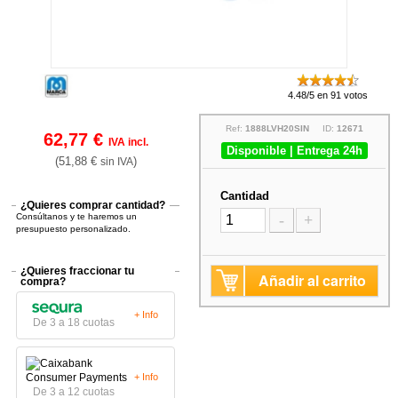
4.48/5 en 91 votos
Ref:
1888LVH20SIN
ID:
12671
62,77 €
IVA incl.
Disponible | Entrega 24h
(51,88 €
)
sin IVA
Cantidad
¿Quieres comprar cantidad?
Consúltanos y te haremos un
-
+
presupuesto personalizado.
¿Quieres fraccionar tu
Añadir al carrito
compra?
+ Info
De 3 a 18 cuotas
+ Info
De 3 a 12 cuotas