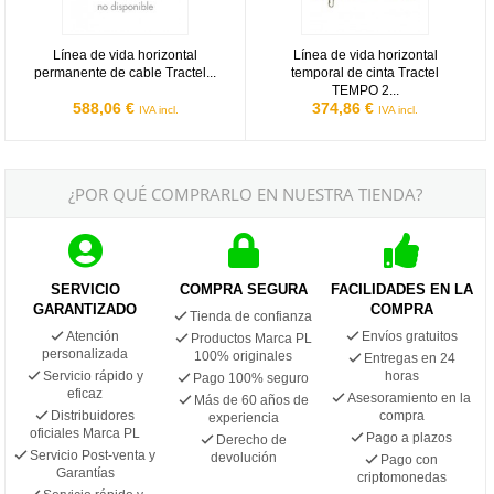
Línea de vida horizontal
Línea de vida horizontal
permanente de cable Tractel...
temporal de cinta Tractel
TEMPO 2...
588,06 €
374,86 €
IVA incl.
IVA incl.
¿POR QUÉ COMPRARLO EN NUESTRA TIENDA?
SERVICIO
COMPRA SEGURA
FACILIDADES EN LA
GARANTIZADO
COMPRA
Tienda de confianza
Atención
Envíos gratuitos
Productos Marca PL
personalizada
100% originales
Entregas en 24
Servicio rápido y
horas
Pago 100% seguro
eficaz
Asesoramiento en la
Más de 60 años de
Distribuidores
compra
experiencia
oficiales Marca PL
Pago a plazos
Derecho de
Servicio Post-venta y
devolución
Pago con
Garantías
criptomonedas