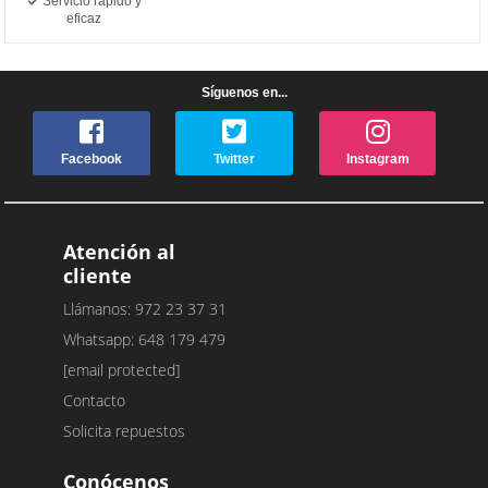
Servicio rápido y
eficaz
Síguenos en...
Facebook
Twitter
Instagram
Atención al
cliente
Llámanos: 972 23 37 31
Whatsapp: 648 179 479
[email protected]
Contacto
Solicita repuestos
Conócenos