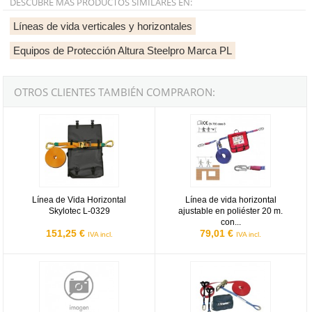
DESCUBRE MÁS PRODUCTOS SIMILARES EN:
Líneas de vida verticales y horizontales
Equipos de Protección Altura Steelpro Marca PL
OTROS CLIENTES TAMBIÉN COMPRARON:
Línea de Vida Horizontal Skylotec L-0329
Línea de vida horizontal ajustable
Línea de Vida Horizontal
Línea de vida horizontal
Skylotec L-0329
ajustable en poliéster 20 m.
con...
151,25 €
79,01 €
IVA incl.
IVA incl.
Línea de vida horizontal permanente de cable Tractel Travspring O
Línea de vida horizontal temporal