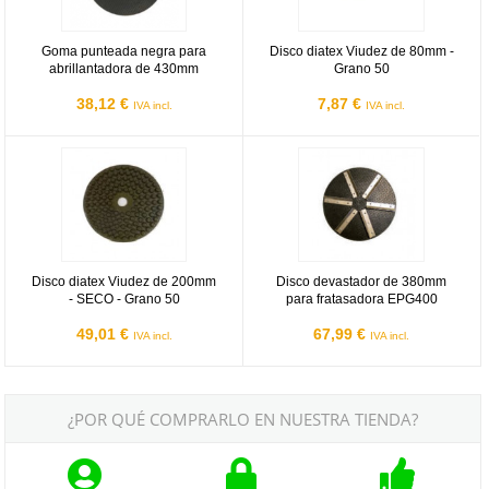
Goma punteada negra para
Disco diatex Viudez de 80mm -
abrillantadora de 430mm
Grano 50
38,12 €
7,87 €
IVA incl.
IVA incl.
Disco diatex Viudez de 200mm - SECO - Grano 50
Disco devastador de 380mm para
Disco diatex Viudez de 200mm
Disco devastador de 380mm
- SECO - Grano 50
para fratasadora EPG400
49,01 €
67,99 €
IVA incl.
IVA incl.
¿POR QUÉ COMPRARLO EN NUESTRA TIENDA?