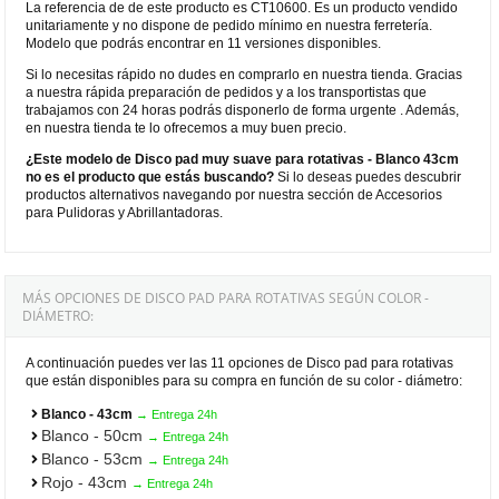
La referencia de de este producto es CT10600. Es un producto vendido
unitariamente y no dispone de pedido mínimo en nuestra ferretería.
Modelo que podrás encontrar en 11 versiones disponibles.
Si lo necesitas rápido no dudes en comprarlo en nuestra tienda. Gracias
a nuestra rápida preparación de pedidos y a los transportistas que
trabajamos con 24 horas podrás disponerlo de forma urgente . Además,
en nuestra tienda te lo ofrecemos a muy buen precio.
¿Este modelo de Disco pad muy suave para rotativas - Blanco 43cm
no es el producto que estás buscando?
Si lo deseas puedes descubrir
productos alternativos navegando por nuestra sección de Accesorios
para Pulidoras y Abrillantadoras.
MÁS OPCIONES DE DISCO PAD PARA ROTATIVAS SEGÚN COLOR -
DIÁMETRO:
A continuación puedes ver las 11 opciones de Disco pad para rotativas
que están disponibles para su compra en función de su color - diámetro:
Blanco - 43cm
→ Entrega 24h
Blanco - 50cm
→ Entrega 24h
Blanco - 53cm
→ Entrega 24h
Rojo - 43cm
→ Entrega 24h