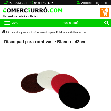
972 233 731
648 179 479
Acceso|Registro
0
Tu Ferretería Profesional Online
Menú
Accesorios y recambios
Accesorios para Pulidoras y Abrillantadoras
Disco pad para rotativas
Blanco - 43cm