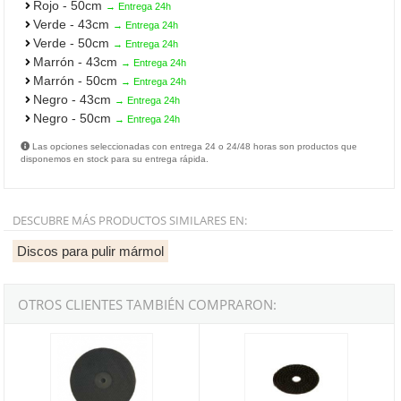
Rojo - 50cm
→ Entrega 24h
Verde - 43cm
→ Entrega 24h
Verde - 50cm
→ Entrega 24h
Marrón - 43cm
→ Entrega 24h
Marrón - 50cm
→ Entrega 24h
Negro - 43cm
→ Entrega 24h
Negro - 50cm
→ Entrega 24h
Las opciones seleccionadas con entrega 24 o 24/48 horas son productos que
disponemos en stock para su entrega rápida.
DESCUBRE MÁS PRODUCTOS SIMILARES EN:
Discos para pulir mármol
OTROS CLIENTES TAMBIÉN COMPRARON:
Goma punteada negra para abrillantadora de 430mm
Disco diatex Viudez de 80mm - G