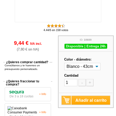
4.44/5 en 158 votos
ID:
10600
9,44 €
IVA incl.
Disponible | Entrega 24h
(7,80 €
)
sin IVA
Color - diámetro:
¿Quieres comprar cantidad?
Consúltanos y te haremos un
presupuesto personalizado.
Cantidad
¿Quieres fraccionar tu
-
+
compra?
+ Info
De 3 a 18 cuotas
Añadir al carrito
+ Info