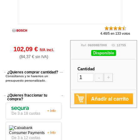
4.48/5 en 133 votos
Ref:
06008B7000
ID:
12755
102,09 €
IVA incl.
Disponible
(84,37 €
)
sin IVA
Cantidad
¿Quieres comprar cantidad?
Consúltanos y te haremos un
-
+
presupuesto personalizado.
¿Quieres fraccionar tu
Añadir al carrito
compra?
+ Info
De 3 a 18 cuotas
+ Info
De 3 a 12 cuotas