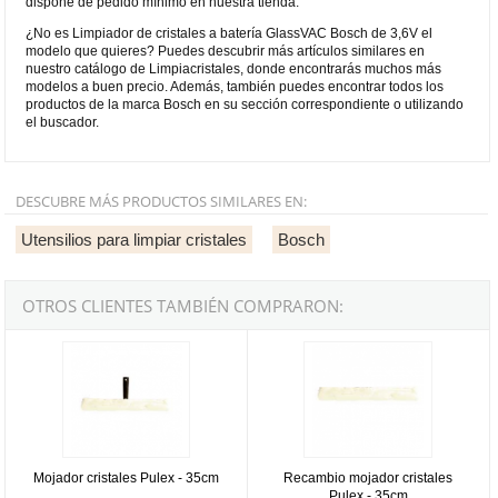
dispone de pedido mínimo en nuestra tienda.
¿No es Limpiador de cristales a batería GlassVAC Bosch de 3,6V el
modelo que quieres? Puedes descubrir más artículos similares en
nuestro catálogo de Limpiacristales, donde encontrarás muchos más
modelos a buen precio. Además, también puedes encontrar todos los
productos de la marca Bosch en su sección correspondiente o utilizando
el buscador.
DESCUBRE MÁS PRODUCTOS SIMILARES EN:
Utensilios para limpiar cristales
Bosch
OTROS CLIENTES TAMBIÉN COMPRARON:
Mojador cristales Pulex - 35cm
Recambio mojador cristales Pulex
Mojador cristales Pulex - 35cm
Recambio mojador cristales
Pulex - 35cm