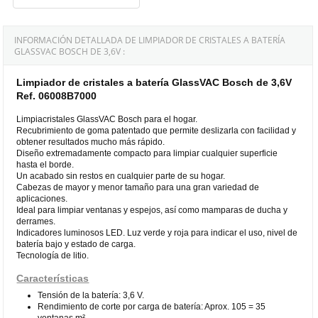
INFORMACIÓN DETALLADA DE LIMPIADOR DE CRISTALES A BATERÍA
GLASSVAC BOSCH DE 3,6V :
Limpiador de cristales a batería GlassVAC Bosch de 3,6V
Ref. 06008B7000
Limpiacristales GlassVAC Bosch para el hogar.
Recubrimiento de goma patentado que permite deslizarla con facilidad y
obtener resultados mucho más rápido.
Diseño extremadamente compacto para limpiar cualquier superficie
hasta el borde.
Un acabado sin restos en cualquier parte de su hogar.
Cabezas de mayor y menor tamaño para una gran variedad de
aplicaciones.
Ideal para limpiar ventanas y espejos, así como mamparas de ducha y
derrames.
Indicadores luminosos LED. Luz verde y roja para indicar el uso, nivel de
batería bajo y estado de carga.
Tecnología de litio.
Características
Tensión de la batería: 3,6 V.
Rendimiento de corte por carga de batería: Aprox. 105 = 35
ventanas m².