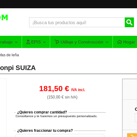
rabajo
EPIS
Utillaje y Construcción
Hogar
ufas de leña
ronpi SUIZA
181,50 €
IVA incl.
(150,00 €
)
sin IVA
¿Quieres comprar cantidad?
Consúltanos y te haremos un presupuesto personalizado.
¿Quieres fraccionar tu compra?