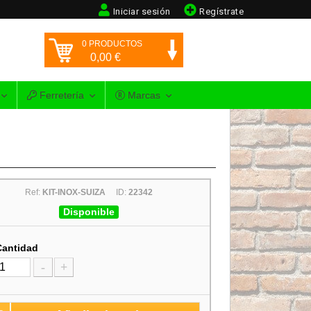
Iniciar sesión
Regístrate
0
PRODUCTOS
0,00
€
Ferretería
Marcas
Ref:
KIT-INOX-SUIZA
ID:
22342
Disponible
Cantidad
-
+