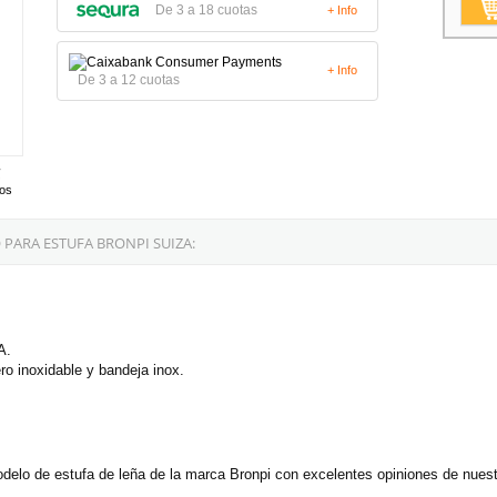
De 3 a 18 cuotas
+ Info
+ Info
De 3 a 12 cuotas
tos
PARA ESTUFA BRONPI SUIZA:
A.
ero inoxidable y bandeja inox.
delo de estufa de leña de la marca Bronpi con excelentes opiniones de nues