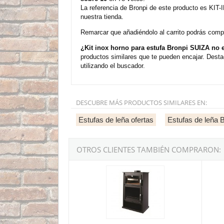
La referencia de Bronpi de este producto es KIT
nuestra tienda.
Remarcar que añadiéndolo al carrito podrás compra
¿Kit inox horno para estufa Bronpi SUIZA no
productos similares que te pueden encajar. Desta
utilizando el buscador.
DESCUBRE MÁS PRODUCTOS SIMILARES EN:
Estufas de leña ofertas
Estufas de leña 
OTROS CLIENTES TAMBIÉN COMPRARON:
Bronpi SUIZA - Estufa de leña frontal con horno
Kit co