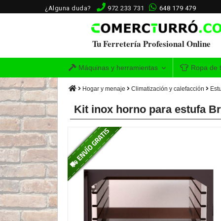
¿Alguna duda?
972 233 731
648 179 479
Tu Ferretería Profesional Online
Máquinas y herramientas
Ropa de t
Hogar y menaje
Climatización y calefacción
Est
Kit inox horno para estufa B