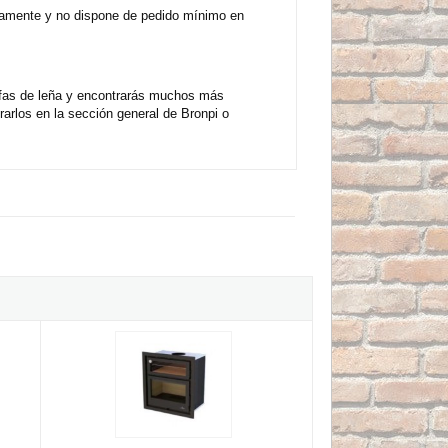
riamente y no dispone de pedido mínimo en
ufas de leña y encontrarás muchos más
arlos en la sección general de Bronpi o
x para horno + bandeja Bronpi GIJON-H
Bronpi DENVER