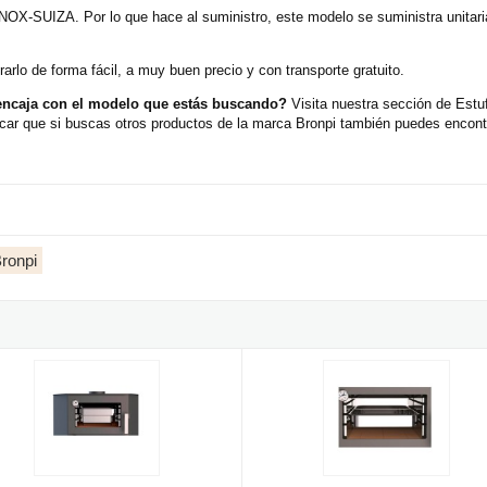
-INOX-SUIZA. Por lo que hace al suministro, este modelo se suministra unita
rlo de forma fácil, a muy buen precio y con transporte gratuito.
 encaja con el modelo que estás buscando?
Visita nuestra sección de Est
car que si buscas otros productos de la marca Bronpi también puedes encontr
Bronpi
n revestimiento interior para estufa Bronpi LERMA-H
Kit revestimiento interior en Ino