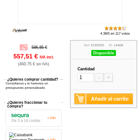
4.38/5 en 117 votos
Ref:
6195020
ID:
14468
5%
586,85 €
Disponible
557,51 €
IVA incl.
(460,75 €
)
sin IVA
Cantidad
-
+
¿Quieres comprar cantidad?
Consúltanos y te haremos un
presupuesto personalizado.
Añadir al carrito
¿Quieres fraccionar tu
compra?
+ Info
De 3 a 18 cuotas
+ Info