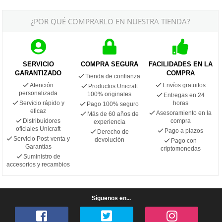
¿POR QUÉ COMPRARLO EN NUESTRA TIENDA?
SERVICIO
COMPRA SEGURA
FACILIDADES EN LA
GARANTIZADO
COMPRA
Tienda de confianza
Atención
Envíos gratuitos
Productos Unicraft
personalizada
100% originales
Entregas en 24
Servicio rápido y
horas
Pago 100% seguro
eficaz
Asesoramiento en la
Más de 60 años de
Distribuidores
compra
experiencia
oficiales Unicraft
Pago a plazos
Derecho de
Servicio Post-venta y
devolución
Pago con
Garantías
criptomonedas
Suministro de
accesorios y recambios
Síguenos en...