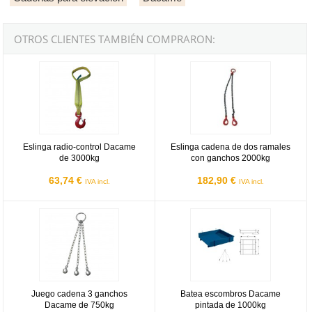
OTROS CLIENTES TAMBIÉN COMPRARON:
Eslinga radio-control Dacame de 3000kg
Eslinga cadena de dos ramales c
Eslinga radio-control Dacame
Eslinga cadena de dos ramales
de 3000kg
con ganchos 2000kg
63,74 €
182,90 €
IVA incl.
IVA incl.
Juego cadena 3 ganchos Dacame de 750kg
Batea escombros Dacame pintada
Juego cadena 3 ganchos
Batea escombros Dacame
Dacame de 750kg
pintada de 1000kg