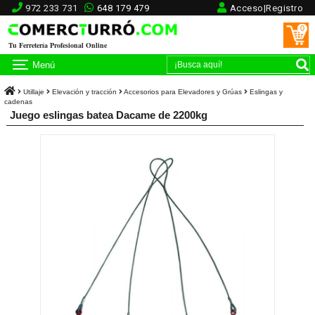
972 233 731
648 179 479
Acceso|Registro
0
Tu Ferretería Profesional Online
Menú
Utillaje
Elevación y tracción
Accesorios para Elevadores y Grúas
Eslingas y
cadenas
Juego eslingas batea Dacame de 2200kg