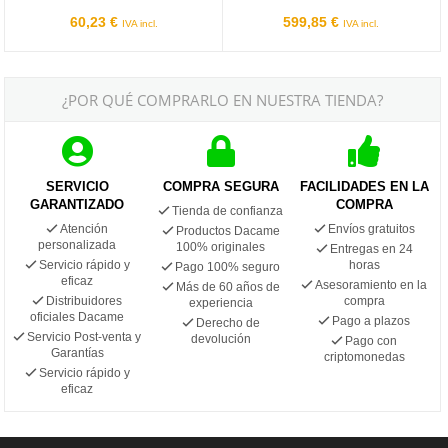
60,23 €
599,85 €
IVA incl.
IVA incl.
¿POR QUÉ COMPRARLO EN NUESTRA TIENDA?
SERVICIO
COMPRA SEGURA
FACILIDADES EN LA
GARANTIZADO
COMPRA
Tienda de confianza
Atención
Envíos gratuitos
Productos Dacame
personalizada
100% originales
Entregas en 24
Servicio rápido y
horas
Pago 100% seguro
eficaz
Asesoramiento en la
Más de 60 años de
Distribuidores
compra
experiencia
oficiales Dacame
Pago a plazos
Derecho de
Servicio Post-venta y
devolución
Pago con
Garantías
criptomonedas
Servicio rápido y
eficaz