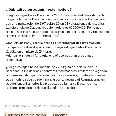
¿Dubitativo en adquirir este modelo?
Juego eslingas batea Dacame de 2200kg es un modelo de eslinga de
carga de la marca Dacame con muy buenas opiniones de los clientes,
con una
puntuación de 9,07 sobre 10
en 71 valoraciones de usuarios.
La referencia de Dacame de este modelo es 010200410. Por lo que
hace al suministro, este modelo se suministra unitariamente y no dispone
de pedido mínimo en Comercial Turró.
Producto en stock, así que gracias a los transportistas urgentes que
trabajamos podrás disponer de tu Juego eslingas batea Dacame de
2200kg en un
plazo de 24 horas
.
Además, en nuestra ferretería te lo ofrecemos a un precio muy
competitivo.
¿Juego eslingas batea Dacame de 2200kg no es la solución que
necesitas? Si lo deseas encontrarás más modelos similares navegando
por nuestro catálogo online de Eslingas y cadenas, donde encontrarás
otros modelos que pueden encajar con tu necesidad Además, también
puedes encontrar todos los productos de la marca Dacame en su
sección correspondiente o utilizando el buscador.
DESCUBRE MÁS PRODUCTOS SIMILARES EN:
Cadenas para elevación
Dacame