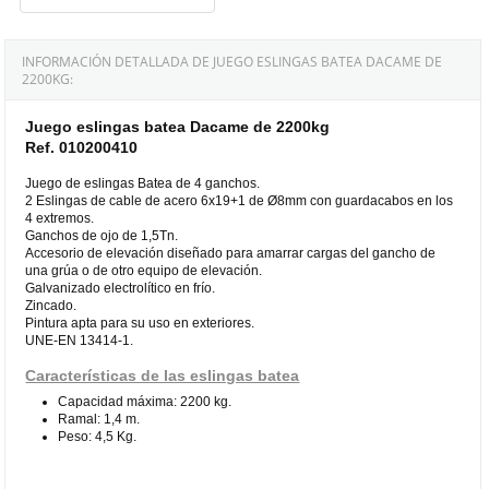
INFORMACIÓN DETALLADA DE JUEGO ESLINGAS BATEA DACAME DE
2200KG:
Juego eslingas batea Dacame de 2200kg
Ref. 010200410
Juego de eslingas Batea de 4 ganchos.
2 Eslingas de cable de acero 6x19+1 de Ø8mm con guardacabos en los
4 extremos.
Ganchos de ojo de 1,5Tn.
Accesorio de elevación diseñado para amarrar cargas del gancho de
una grúa o de otro equipo de elevación.
Galvanizado electrolítico en frío.
Zincado.
Pintura apta para su uso en exteriores.
UNE-EN 13414-1.
Características de las eslingas batea
Capacidad máxima: 2200 kg.
Ramal: 1,4 m.
Peso: 4,5 Kg.