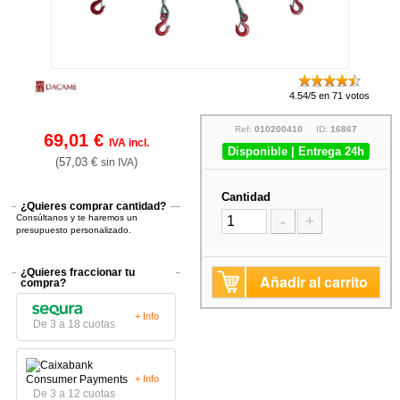
4.54/5 en 71 votos
Ref:
010200410
ID:
16867
69,01 €
IVA incl.
Disponible | Entrega 24h
(57,03 €
)
sin IVA
Cantidad
¿Quieres comprar cantidad?
Consúltanos y te haremos un
-
+
presupuesto personalizado.
¿Quieres fraccionar tu
Añadir al carrito
compra?
+ Info
De 3 a 18 cuotas
+ Info
De 3 a 12 cuotas