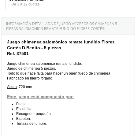
De 3 a 12 cuotas
INFORMACIÓN DETALLADA DE JUEGO ACCESORIOS CHIMENEA 5
PIEZAS SALOMÓNICO REMATE FUNDIDO FLORES CORTÉS:
Juego chimenea salomónico remate fundido Flores
Cortés D.Benito - 5 piezas
Ref. 37501
Juego chimenea salomónico remate fundido.
Juego de chimenea 5 piezas.
Todo lo que hace falta para hacer un buen fuego de chimenea.
Fabricado en hierro forjado.
Altura
: 720 mm.
Este juego está compuesto por:
Fuelle.
Escobilla.
Recogedor pequeño.
Espetón.
Tenaza de lumbre.