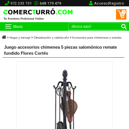
972 233 731
648 179 479
Acceso|Registro
0
Tu Ferretería Profesional Online
Menú
Hogar y menaje
Climatización y calefacción
Accesorios para chimeneas y estufas
Juego accesorios chimenea 5 piezas salomónico remate
fundido Flores Cortés