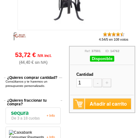
4.54/5 en 108 votos
Ref:
37501
ID:
14762
53,72 €
IVA incl.
Disponible
(44,40 €
)
sin IVA
Cantidad
¿Quieres comprar cantidad?
Consúltanos y te haremos un
-
+
presupuesto personalizado.
¿Quieres fraccionar tu
Añadir al carrito
compra?
+ Info
De 3 a 18 cuotas
+ Info