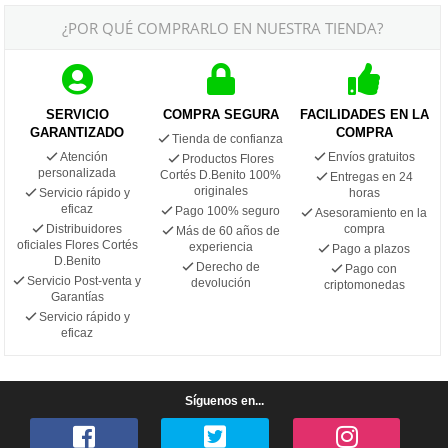
¿POR QUÉ COMPRARLO EN NUESTRA TIENDA?
SERVICIO
COMPRA SEGURA
FACILIDADES EN LA
GARANTIZADO
COMPRA
Tienda de confianza
Atención
Envíos gratuitos
Productos Flores
personalizada
Cortés D.Benito 100%
Entregas en 24
originales
Servicio rápido y
horas
eficaz
Pago 100% seguro
Asesoramiento en la
Distribuidores
compra
Más de 60 años de
oficiales Flores Cortés
experiencia
Pago a plazos
D.Benito
Derecho de
Pago con
Servicio Post-venta y
devolución
criptomonedas
Garantías
Servicio rápido y
eficaz
Síguenos en...