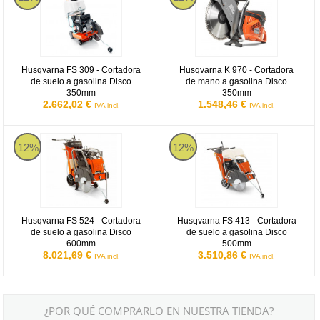
Husqvarna FS 309 - Cortadora
Husqvarna K 970 - Cortadora
de suelo a gasolina Disco
de mano a gasolina Disco
350mm
350mm
2.662,02 €
1.548,46 €
IVA incl.
IVA incl.
Husqvarna FS 524
Husqvarna FS 413
12%
12%
Husqvarna FS 524 - Cortadora
Husqvarna FS 413 - Cortadora
de suelo a gasolina Disco
de suelo a gasolina Disco
600mm
500mm
8.021,69 €
3.510,86 €
IVA incl.
IVA incl.
¿POR QUÉ COMPRARLO EN NUESTRA TIENDA?