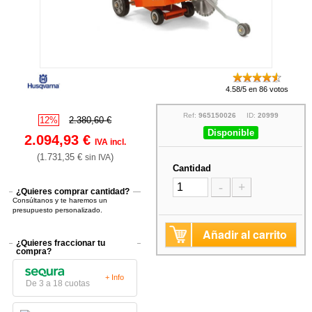
4.58/5 en 86 votos
Ref:
965150026
ID:
20999
12%
2.380,60 €
Disponible
2.094,93 €
IVA incl.
(1.731,35 €
)
sin IVA
Cantidad
-
+
¿Quieres comprar cantidad?
Consúltanos y te haremos un
presupuesto personalizado.
Añadir al carrito
¿Quieres fraccionar tu
compra?
+ Info
De 3 a 18 cuotas