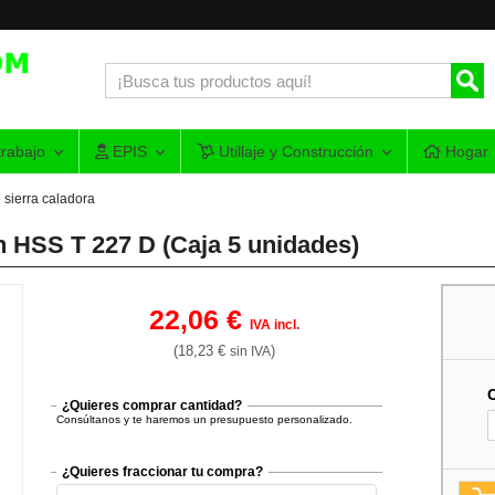
rabajo
EPIS
Utillaje y Construcción
Hogar
 sierra caladora
h HSS T 227 D (Caja 5 unidades)
22,06 €
IVA incl.
(18,23 €
)
sin IVA
¿Quieres comprar cantidad?
Consúltanos y te haremos un presupuesto personalizado.
¿Quieres fraccionar tu compra?