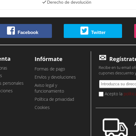
Derecho de devolución
Facebook
Twitter
enta
Infórmate
Regístrat
Recibe en tu email of
pras
Formas de pago
cupones descuento 
s
Envíos y devoluciones
s personales
Aviso legal y
cciones
funcionamiento
Acepto la
políti
Política de privacidad
Cookies