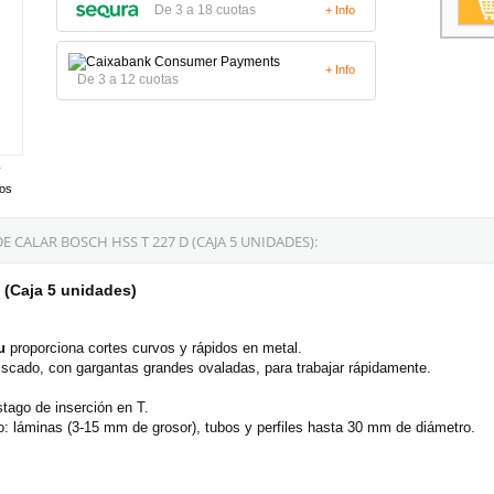
De 3 a 18 cuotas
+ Info
+ Info
De 3 a 12 cuotas
tos
 CALAR BOSCH HSS T 227 D (CAJA 5 UNIDADES):
 (Caja 5 unidades)
u
proporciona cortes curvos y rápidos en metal.
riscado, con gargantas grandes ovaladas, para trabajar rápidamente.
stago de inserción en T.
o: láminas (3-15 mm de grosor), tubos y perfiles hasta 30 mm de diámetro.