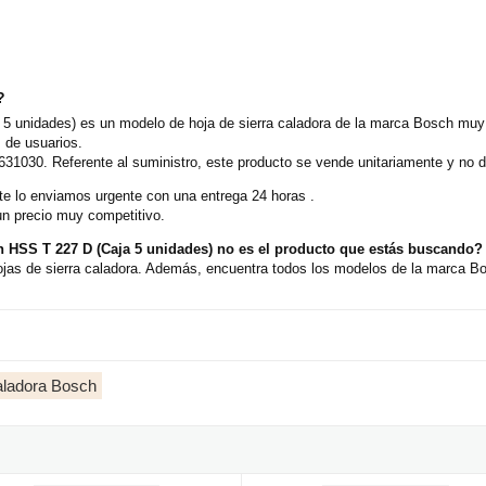
?
 5 unidades) es un modelo de hoja de sierra caladora de la marca Bosch muy 
 de usuarios.
31030. Referente al suministro, este producto se vende unitariamente y no d
e lo enviamos urgente con una entrega 24 horas .
un precio muy competitivo.
h HSS T 227 D (Caja 5 unidades) no es el producto que estás buscando?
jas de sierra caladora. Además, encuentra todos los modelos de la marca Bos
caladora Bosch
 2-side clean T 308 BF (Caja 5 unidades)
e sierra de calar Bosch T 118 AHM INOX (Caja 3 unidades)
Hoja de sierra de calar Bosch T 