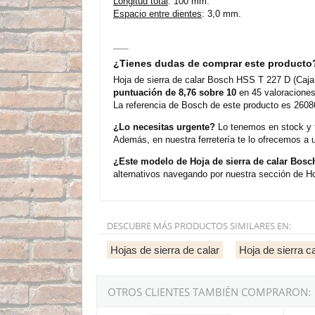
Longitud total
: 100 mm.
Espacio entre dientes
: 3,0 mm.
¿Tienes dudas de comprar este producto
Hoja de sierra de calar Bosch HSS T 227 D (Caja
puntuación de 8,76 sobre 10
en 45 valoraciones
La referencia de Bosch de este producto es 26086
¿Lo necesitas urgente?
Lo tenemos en stock y t
Además, en nuestra ferretería te lo ofrecemos a 
¿Este modelo de Hoja de sierra de calar Bosc
alternativos navegando por nuestra sección de Ho
DESCUBRE MÁS PRODUCTOS SIMILARES EN:
Hojas de sierra de calar
Hoja de sierra 
OTROS CLIENTES TAMBIÉN COMPRARON:
Hoja de sierra de calar expert Bosch Hardwood
Hoja d