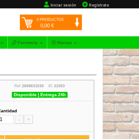
Iniciar sesión
Regístrate
0
PRODUCTOS
0,00
€
Ferretería
Marcas
Ref:
2608631030
ID:
21503
Disponible | Entrega 24h
Cantidad
-
+