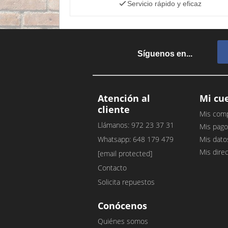
Servicio rápido y eficaz
Síguenos en...
Atención al
Mi cu
cliente
Mis com
Llámanos: 972 23 37 31
Mis pago
Whatsapp: 648 179 479
Mis dato
Mis dire
[email protected]
Contacto
Solicita repuestos
Conócenos
Quiénes somos