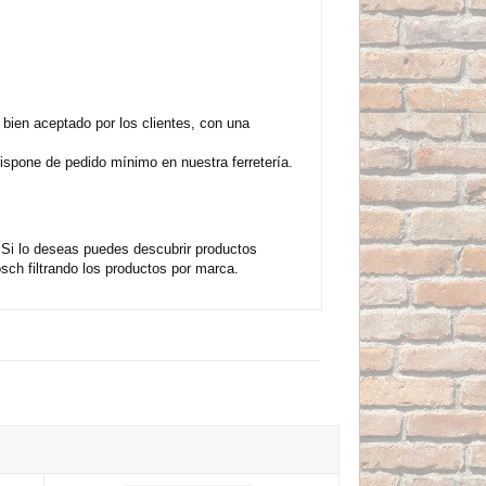
bien aceptado por los clientes, con una
ispone de pedido mínimo en nuestra ferretería.
Si lo deseas puedes descubrir productos
ch filtrando los productos por marca.
118 EHM INOX (Caja 3 unidades)
Hoja de sierra de calar Bosch HSS T 318 A (Caja 5 unidades)