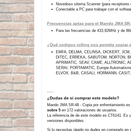
Novedoso sitema Scanner (para receptores
Conectable a PC para trabajar con el soft
Frecuencias aptas para el Mando JMA SR
Para las frecuencias de 433,92MHz y de 8
¿Qué codigos rolling nos permite copiar
EMFA, DELMA, CELINSA, DICKERT, JCM
DITEC, ERREKA, SABUTOM, NORTON, BF
APRIMATIC, SEAV, CAME, ALLTRONIC, A
SERAI, PORTAMATIC, Europe Automatis
ELVOX, B&B, CASALI, HORMANN, CASIT,
¿Dudas de si comprar este modelo?
Mando JMA SR-48 - Copia por enfrentamiento es 
sobre 5
en 172 valoraciones de usuarios.
La referencia de de este modelo es CT6141. Es u
versiones disponibles.
Si lo necesitas rápido no dudes en comprarlo en 