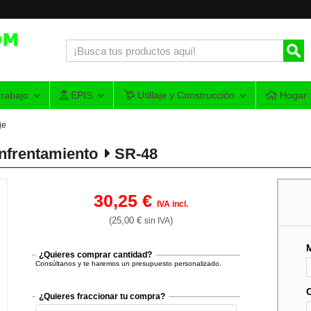
rabajo
EPIS
Utillaje y Construcción
Hogar
je
nfrentamiento
SR-48
30,25 €
IVA incl.
(25,00 €
)
sin IVA
¿Quieres comprar cantidad?
Consúltanos y te haremos un presupuesto personalizado.
¿Quieres fraccionar tu compra?