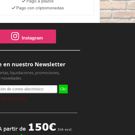
Pago a plazos
Pago con criptomonedas
Instagram
e en nuestro Newsletter
ertas, liquidaciones, promociones,
y novedades.
ca de privacidad