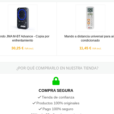
 JMA M-BT Advance - Copia por enfrentamiento
Mando a distancia universal para 
ndo JMA M-BT Advance - Copia por
Mando a distancia universal para ai
enfrentamiento
condicionado
30,25 €
11,45 €
IVA incl.
IVA incl.
¿POR QUÉ COMPRARLO EN NUESTRA TIENDA?
COMPRA SEGURA
Tienda de confianza
Productos 100% originales
Pago 100% seguro