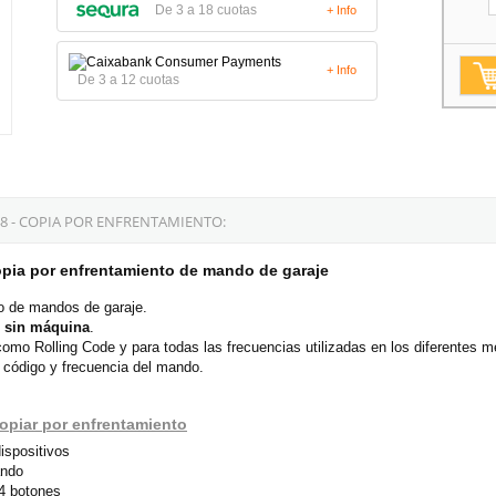
De 3 a 18 cuotas
+ Info
+ Info
De 3 a 12 cuotas
8 - COPIA POR ENFRENTAMIENTO:
pia por enfrentamiento de mando de garaje
o de mandos de garaje.
o sin máquina
.
como Rolling Code y para todas las frecuencias utilizadas en los diferentes 
e código y frecuencia del mando.
opiar por enfrentamiento
ispositivos
ando
 4 botones