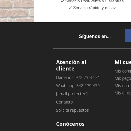
Servicio Post-venta y Garantías
Servicio rápido y eficaz
Síguenos en...
Atención al
Mi cu
cliente
Mis com
Llámanos: 972 23 37 31
Mis pago
Whatsapp: 648 179 479
Mis dato
Mis dire
[email protected]
Contacto
Solicita repuestos
Conócenos