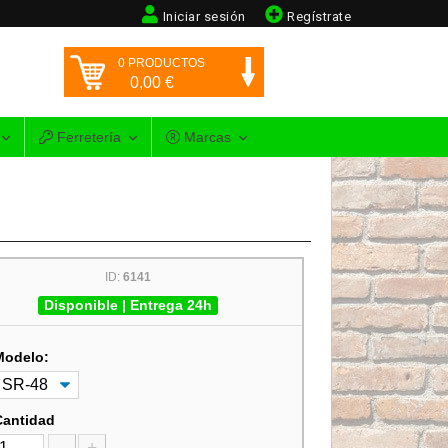
Iniciar sesión
Regístrate
0
PRODUCTOS
0,00
€
Ferretería
Marcas
ID:
6141
Disponible | Entrega 24h
Modelo:
Cantidad