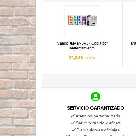
Mando JMA M-SP1 - Copia por enfrentamiento
Mando
Mando JMA M-SP1 - Copia por
Ma
enfrentamiento
24,20 €
IVA incl.
SERVICIO GARANTIZADO
Atención personalizada
Servicio rápido y eficaz
Distribuidores oficiales