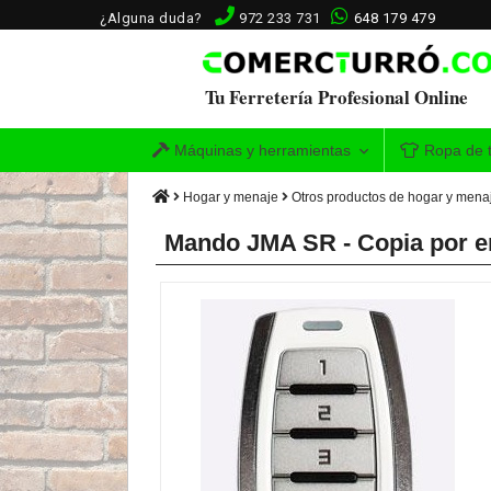
¿Alguna duda?
972 233 731
648 179 479
Tu Ferretería Profesional Online
Máquinas y herramientas
Ropa de t
Hogar y menaje
Otros productos de hogar y mena
Mando JMA SR - Copia por e