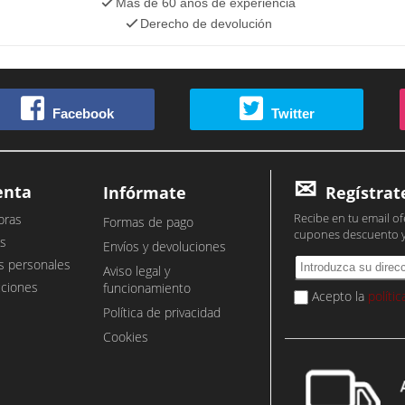
Más de 60 años de experiencia
Derecho de devolución
Facebook
Twitter
enta
Infórmate
Regístrat
Recibe en tu email of
pras
Formas de pago
cupones descuento 
s
Envíos y devoluciones
s personales
Aviso legal y
cciones
funcionamiento
Acepto la
políti
Política de privacidad
Cookies