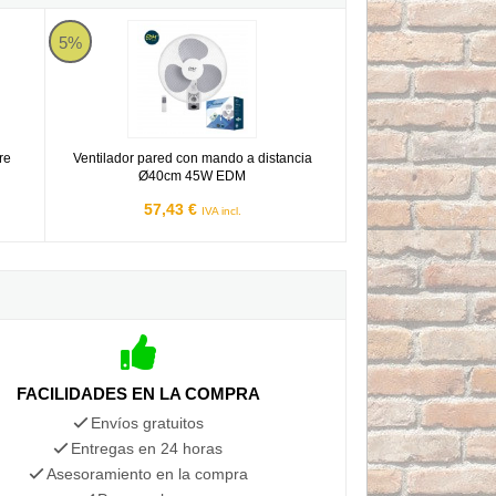
aire condicionado
Ventilador pared con mando a distancia Ø40cm 45W EDM
5%
re
Ventilador pared con mando a distancia
Ø40cm 45W EDM
57,43 €
IVA incl.
FACILIDADES EN LA COMPRA
Envíos gratuitos
Entregas en 24 horas
Asesoramiento en la compra