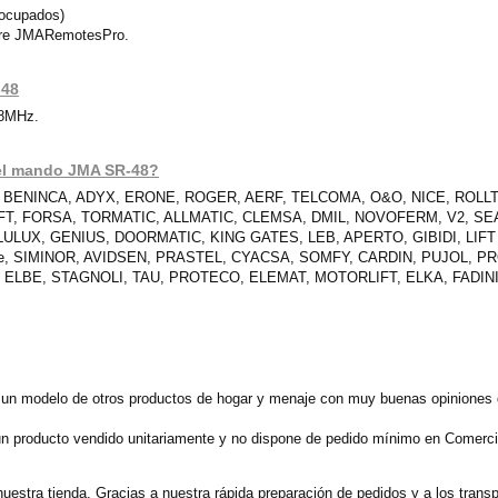
 ocupados)
ware JMARemotesPro.
-48
68MHz.
 el mando JMA SR-48?
, BENINCA, ADYX, ERONE, ROGER, AERF, TELCOMA, O&O, NICE, ROL
T, FORSA, TORMATIC, ALLMATIC, CLEMSA, DMIL, NOVOFERM, V2, SEA
LULUX, GENIUS, DOORMATIC, KING GATES, LEB, APERTO, GIBIDI, LI
me, SIMINOR, AVIDSEN, PRASTEL, CYACSA, SOMFY, CARDIN, PUJOL, 
 ELBE, STAGNOLI, TAU, PROTECO, ELEMAT, MOTORLIFT, ELKA, FADINI
un modelo de otros productos de hogar y menaje con muy buenas opiniones d
n producto vendido unitariamente y no dispone de pedido mínimo en Comercia
nuestra tienda. Gracias a nuestra rápida preparación de pedidos y a los tran