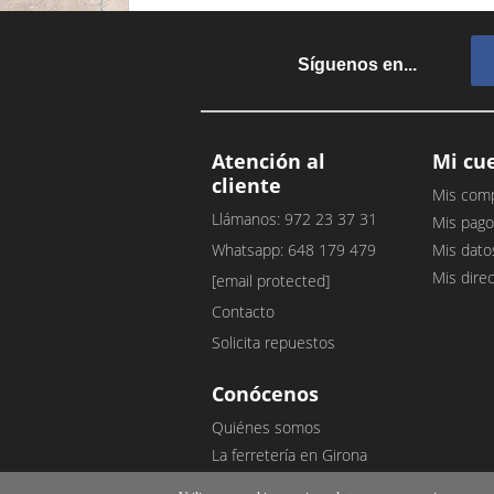
Síguenos en...
Atención al
Mi cu
cliente
Mis com
Llámanos: 972 23 37 31
Mis pago
Whatsapp: 648 179 479
Mis dato
Mis dire
[email protected]
Contacto
Solicita repuestos
Conócenos
Quiénes somos
La ferretería en Girona
Nuestro blog