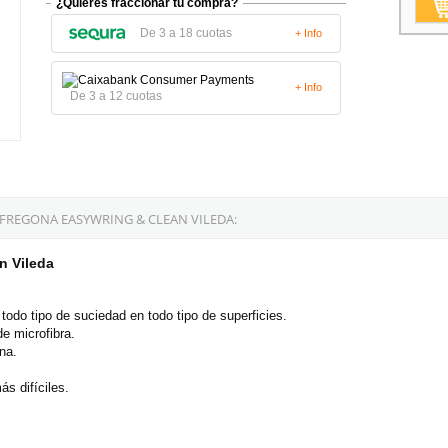
¿Quieres fraccionar tu compra?
De 3 a 18 cuotas
+ Info
+ Info
De 3 a 12 cuotas
FREGONA EASYWRING & CLEAN VILEDA:
n Vileda
todo tipo de suciedad en todo tipo de superficies.
 microfibra.
na.
s difíciles.