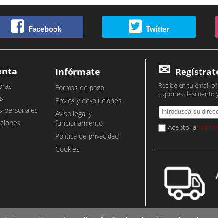
Facebook
Twitter
enta
Infórmate
Regístrat
Recibe en tu email of
pras
Formas de pago
cupones descuento 
s
Envíos y devoluciones
s personales
Aviso legal y
cciones
funcionamiento
Acepto la
políti
Política de privacidad
Cookies