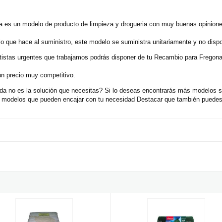
 es un modelo de producto de limpieza y drogueria con muy buenas opinione
lo que hace al suministro, este modelo se suministra unitariamente y no dis
ortistas urgentes que trabajamos podrás disponer de tu Recambio para Frego
un precio muy competitivo.
 no es la solución que necesitas? Si lo deseas encontrarás más modelos si
s modelos que pueden encajar con tu necesidad Destacar que también puedes 
na de microfibra y cubo con escurridor
 blancos para limpiar (Paquete 5 kg)
Bolsa de basura ecobag reforzada 