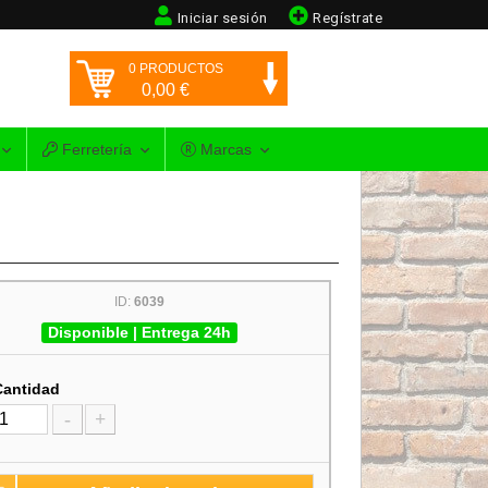
Iniciar sesión
Regístrate
0
PRODUCTOS
0,00
€
Ferretería
Marcas
ID:
6039
Disponible | Entrega 24h
Cantidad
-
+