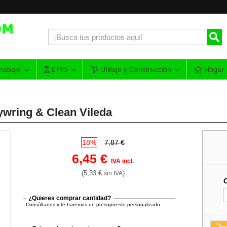
rabajo
EPIS
Utillaje y Construcción
Hogar
wring & Clean Vileda
18%
7,87 €
6,45 €
IVA incl.
(5,33 €
)
sin IVA
¿Quieres comprar cantidad?
Consúltanos y te haremos un presupuesto personalizado.