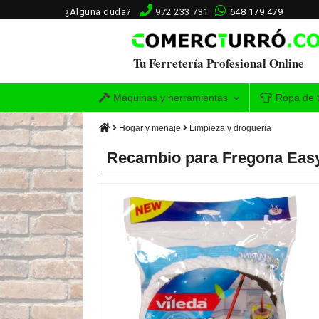
¿Alguna duda?
972 233 731
648 179 479
Tu Ferretería Profesional Online
Máquinas y herramientas
Ropa de t
Hogar y menaje
Limpieza y drogueria
Recambio para Fregona Easy