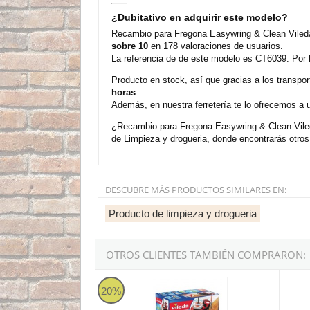
¿Dubitativo en adquirir este modelo?
Recambio para Fregona Easywring & Clean Vileda
sobre 10
en 178 valoraciones de usuarios.
La referencia de de este modelo es CT6039. Por 
Producto en stock, así que gracias a los transp
horas
.
Además, en nuestra ferretería te lo ofrecemos a 
¿Recambio para Fregona Easywring & Clean Vileda
de Limpieza y drogueria, donde encontrarás otro
DESCUBRE MÁS PRODUCTOS SIMILARES EN:
Producto de limpieza y drogueria
OTROS CLIENTES TAMBIÉN COMPRARON:
Vileda Easywring & Clean TURBO - Juego frego
Trapos
20%