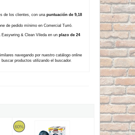
s de los clientes, con una
puntuación de 9,18
pone de pedido mínimo en Comercial Turró.
na Easywring & Clean Vileda en un
plazo de 24
milares navegando por nuestro catálogo online
buscar productos utilizando el buscador.
Vileda de 150L (Rollo 10 bolsas)
Deshumidificador Rubson AERO 360º con Recambio incluido
60%