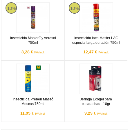
Insecticida MasterFly Aerosol 750ml
Insecticida laca Master LAC espec
10%
10%
Insecticida MasterFly Aerosol
Insecticida laca Master LAC
750ml
especial larga duración 750ml
8,28 €
12,47 €
IVA incl.
IVA incl.
Insecticida Preben Massó Moscas 750ml
Jeringa Ecogel para cucarachas -
Insecticida Preben Massó
Jeringa Ecogel para
Moscas 750ml
cucarachas - 10gr
11,95 €
9,29 €
IVA incl.
IVA incl.