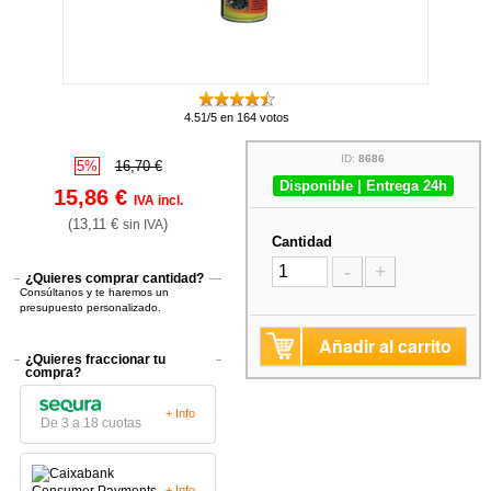
4.51/5 en 164 votos
ID:
8686
5%
16,70 €
Disponible | Entrega 24h
15,86 €
IVA incl.
(13,11 €
)
sin IVA
Cantidad
-
+
¿Quieres comprar cantidad?
Consúltanos y te haremos un
presupuesto personalizado.
Añadir al carrito
¿Quieres fraccionar tu
compra?
+ Info
De 3 a 18 cuotas
+ Info