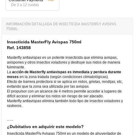
De 3 a 12 cuotas
INFORMACIÓN DETALLADA DE INSECTICIDA MASTERFLY AVISPAS
750ML:
Insecticida MasterFly Avispas 750ml
Ref. 143858
Masterfly antiavispas es un potente insecticida que elimina avispas,
avispones y otros insectos voladores y destruye sus nidos de manera
fulminante.
La
acción de Masterfly antiavispas es inmediata y perdura durante
meses
en la zona tratada (según condiciones climatológicas).
Efecto de barrera protectora si se aplica en nidos, grietas, rendijas, etc,
evitando que la zona sea utilizada por las avispas.
El propulsor con un alcance de 4 metros permite acceder a lugares de
difícil acceso y eliminar los nidos sin riesgo de ser atacado.
Masterfly antiavispas elimina también todo tipo de insectos voladores y
rastreros.
¿Dubitativo en adquirir este modelo?
Insecticida MasterFly Avispas 750ml es un modelo de ahuyentador de