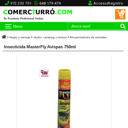
972 233 731
648 179 479
Acceso|Registro
0
Tu Ferretería Profesional Online
Menú
Hogar y menaje
Jardín, camping y terraza
Ahuyentadores de animales
Insecticida MasterFly Avispas 750ml