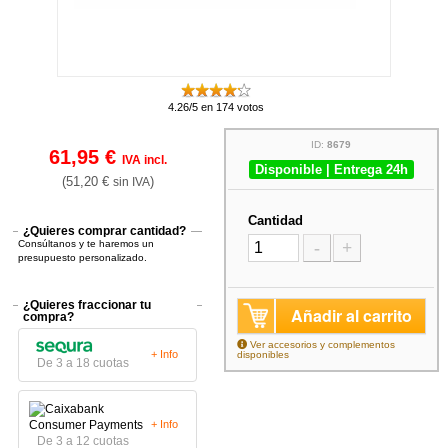
4.26/5 en 174 votos
ID:
8679
61,95 €
IVA incl.
Disponible | Entrega 24h
(51,20 €
)
sin IVA
Cantidad
¿Quieres comprar cantidad?
Consúltanos y te haremos un
-
+
presupuesto personalizado.
¿Quieres fraccionar tu
Añadir al carrito
compra?
Ver accesorios y complementos
+ Info
disponibles
De 3 a 18 cuotas
+ Info
De 3 a 12 cuotas