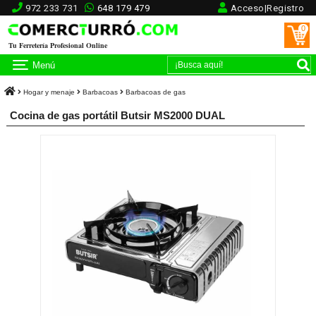
972 233 731
648 179 479
Acceso|Registro
0
Tu Ferretería Profesional Online
Menú
Hogar y menaje
Barbacoas
Barbacoas de gas
Cocina de gas portátil Butsir MS2000 DUAL