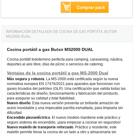
Comprar pack
INFORMACIÓN DETALLADA DE COCINA DE GAS PORTÁTIL BUTSIR
MS2000 DUAL:
Cocina portátil a gas Butsir MS2000 DUAL
Cocina portátil todoterreno perfecta para camping, caravaning, náutica,
deportes al aire libre, días de pícnic o servicios de catering.
Ventajas de la cocina portátil a gas MS-2000 Dual
Más segura y robusta
. La MS-2000 está certificada según la nueva
normativa europea EN 17476/2021 para aparatos que funcionan con
gases licuados del petróleo (GLP). Una certificación que valida todas las
características de diseño, funcionamiento y fabricación del producto,
para asegurar su calidad y total fiabilidad.
Nuevo diseño
. Esta nueva versión presenta un brillante armazón de
acero inoxidable y una impecable parrilla esmaltada, para limpiarla sin
dificultad.
Encendido piezoeléctrico
. El nuevo modelo mantiene este práctico y
seguro sistema de encendido, ¡para empezar a cocinar en segundos!
Nuevo maletín de transporte reforzado
. Práctico y resistente, este
maletín permite llevar la cocina de un lado a otro y almacenarla sin