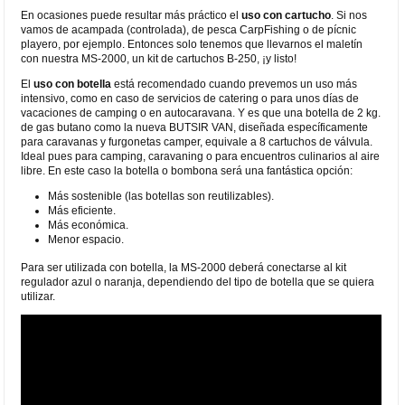
En ocasiones puede resultar más práctico el
uso con cartucho
. Si nos
vamos de acampada (controlada), de pesca CarpFishing o de pícnic
playero, por ejemplo. Entonces solo tenemos que llevarnos el maletín
con nuestra MS-2000, un kit de cartuchos B-250, ¡y listo!
El
uso con botella
está recomendado cuando prevemos un uso más
intensivo, como en caso de servicios de catering o para unos días de
vacaciones de camping o en autocaravana. Y es que una botella de 2 kg.
de gas butano como la nueva BUTSIR VAN, diseñada específicamente
para caravanas y furgonetas camper, equivale a 8 cartuchos de válvula.
Ideal pues para camping, caravaning o para encuentros culinarios al aire
libre. En este caso la botella o bombona será una fantástica opción:
Más sostenible (las botellas son reutilizables).
Más eficiente.
Más económica.
Menor espacio.
Para ser utilizada con botella, la MS-2000 deberá conectarse al kit
regulador azul o naranja, dependiendo del tipo de botella que se quiera
utilizar.