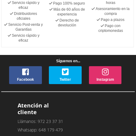
Servicio rápido y
horas
Pago 100% seguro
eficaz
Asesoramiento en la
Más de 60 años de
Distribuidores
compra
experiencia
oficiales
Pago a plazos
Derecho de
Servicio Post-venta y
devolución
Pago con
Garantías
criptomonedas
Servicio rápido y
eficaz
Síguenos en...
Facebook
Twitter
Instagram
Atención al
cliente
Llámanos: 972 23 37 31
Whatsapp: 648 179 479