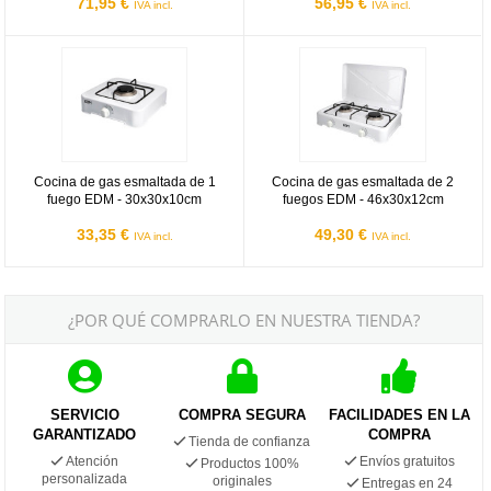
71,95 €
56,95 €
IVA incl.
IVA incl.
Cocina de gas esmaltada de 1 fuego EDM - 30x30x10cm
Cocina de gas esmaltada de 2 f
Cocina de gas esmaltada de 1
Cocina de gas esmaltada de 2
fuego EDM - 30x30x10cm
fuegos EDM - 46x30x12cm
33,35 €
49,30 €
IVA incl.
IVA incl.
¿POR QUÉ COMPRARLO EN NUESTRA TIENDA?
SERVICIO
COMPRA SEGURA
FACILIDADES EN LA
GARANTIZADO
COMPRA
Tienda de confianza
Atención
Envíos gratuitos
Productos 100%
personalizada
originales
Entregas en 24