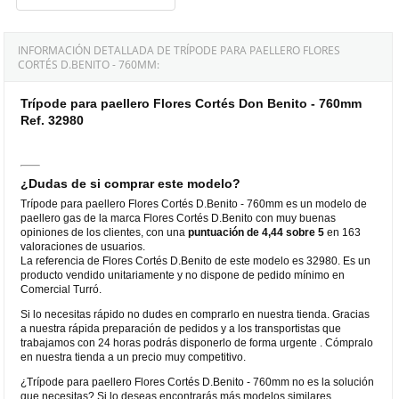
INFORMACIÓN DETALLADA DE TRÍPODE PARA PAELLERO FLORES
CORTÉS D.BENITO - 760MM:
Trípode para paellero Flores Cortés Don Benito - 760mm
Ref. 32980
¿Dudas de si comprar este modelo?
Trípode para paellero Flores Cortés D.Benito - 760mm es un modelo de
paellero gas de la marca Flores Cortés D.Benito con muy buenas
opiniones de los clientes, con una
puntuación de 4,44 sobre 5
en 163
valoraciones de usuarios.
La referencia de Flores Cortés D.Benito de este modelo es 32980. Es un
producto vendido unitariamente y no dispone de pedido mínimo en
Comercial Turró.
Si lo necesitas rápido no dudes en comprarlo en nuestra tienda. Gracias
a nuestra rápida preparación de pedidos y a los transportistas que
trabajamos con 24 horas podrás disponerlo de forma urgente . Cómpralo
en nuestra tienda a un precio muy competitivo.
¿Trípode para paellero Flores Cortés D.Benito - 760mm no es la solución
que necesitas? Si lo deseas encontrarás más modelos similares