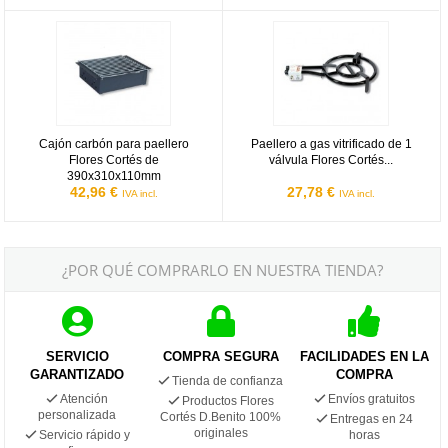
Cajón carbón para paellero Flores Cortés de 390x310x110mm
Paellero a gas vitrificado de 1 vá
Cajón carbón para paellero
Paellero a gas vitrificado de 1
Flores Cortés de
válvula Flores Cortés...
390x310x110mm
42,96 €
27,78 €
IVA incl.
IVA incl.
¿POR QUÉ COMPRARLO EN NUESTRA TIENDA?
SERVICIO
COMPRA SEGURA
FACILIDADES EN LA
GARANTIZADO
COMPRA
Tienda de confianza
Atención
Envíos gratuitos
Productos Flores
personalizada
Cortés D.Benito 100%
Entregas en 24
originales
Servicio rápido y
horas