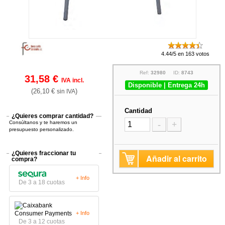
4.44/5 en 163 votos
Ref:
32980
ID:
8743
31,58 €
IVA incl.
Disponible | Entrega 24h
(26,10 €
)
sin IVA
Cantidad
¿Quieres comprar cantidad?
Consúltanos y te haremos un
-
+
presupuesto personalizado.
¿Quieres fraccionar tu
Añadir al carrito
compra?
+ Info
De 3 a 18 cuotas
+ Info
De 3 a 12 cuotas