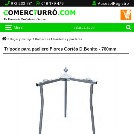
972 233 731
648 179 479
Acceso|Registro
0
Tu Ferretería Profesional Online
Menú
Hogar y menaje
Barbacoas
Paelleros y paelleras
Trípode para paellero Flores Cortés D.Benito - 760mm