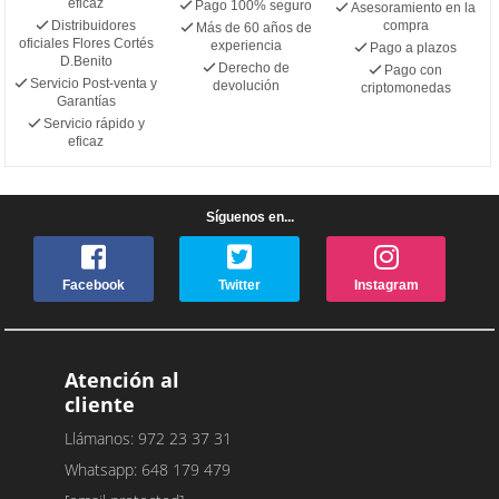
eficaz
Pago 100% seguro
Asesoramiento en la
Distribuidores
compra
Más de 60 años de
oficiales Flores Cortés
experiencia
Pago a plazos
D.Benito
Derecho de
Pago con
Servicio Post-venta y
devolución
criptomonedas
Garantías
Servicio rápido y
eficaz
Síguenos en...
Facebook
Twitter
Instagram
Atención al
cliente
Llámanos: 972 23 37 31
Whatsapp: 648 179 479