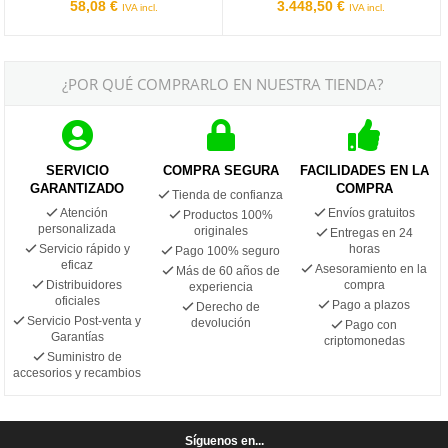
58,08 €
3.448,50 €
IVA incl.
IVA incl.
¿POR QUÉ COMPRARLO EN NUESTRA TIENDA?
SERVICIO
COMPRA SEGURA
FACILIDADES EN LA
GARANTIZADO
COMPRA
Tienda de confianza
Atención
Envíos gratuitos
Productos 100%
personalizada
originales
Entregas en 24
Servicio rápido y
horas
Pago 100% seguro
eficaz
Asesoramiento en la
Más de 60 años de
Distribuidores
compra
experiencia
oficiales
Pago a plazos
Derecho de
Servicio Post-venta y
devolución
Pago con
Garantías
criptomonedas
Suministro de
accesorios y recambios
Síguenos en...