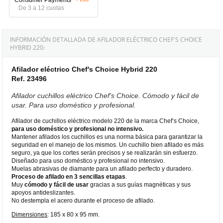
De 3 a 12 cuotas
INFORMACIÓN DETALLADA DE AFILADOR ELÉCTRICO CHEF'S CHOICE
HYBRID 220:
Afilador eléctrico Chef's Choice Hybrid 220
Ref. 23496
Afilador cuchillos eléctrico Chef's Choice. Cómodo y fácil de
usar. Para uso doméstico y profesional.
Afilador de cuchillos eléctrico modelo 220 de la marca Chef’s Choice,
para uso doméstico y profesional no intensivo.
Mantener afilados los cuchillos es una norma básica para garantizar la
seguridad en el manejo de los mismos. Un cuchillo bien afilado es más
seguro, ya que los cortes serán precisos y se realizarán sin esfuerzo.
Diseñado para uso doméstico y profesional no intensivo.
Muelas abrasivas de diamante para un afilado perfecto y duradero.
Proceso de afilado en 3 sencillas etapas
.
Muy
cómodo y fácil de usar
gracias a sus guías magnéticas y sus
apoyos antideslizantes.
No destempla el acero durante el proceso de afilado.
Dimensiones
: 185 x 80 x 95 mm.