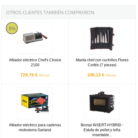
OTROS CLIENTES TAMBIÉN COMPRARON:
Afilador eléctrico Chef's Choice 2100
Manta chef con cuchillos Flores Co
5%
Afilador eléctrico Chef's Choice
Manta chef con cuchillos Flores
2100
Cortés (7 piezas)
729,76 €
100,13 €
IVA incl.
IVA incl.
Afilador eléctrico para cadenas motosierra Garland
Bronpi INSERT-HYBRID - Estufa de
Afilador eléctrico para cadenas
Bronpi INSERT-HYBRID -
motosierra Garland
Estufa de pellet y leña
insertable...