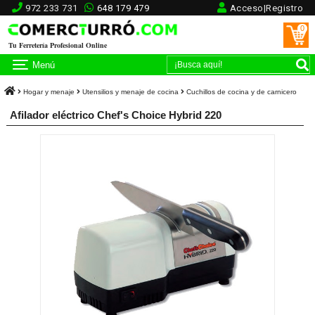
972 233 731
648 179 479
Acceso|Registro
0
Tu Ferretería Profesional Online
Menú
Hogar y menaje
Utensilios y menaje de cocina
Cuchillos de cocina y de carnicero
Afilador eléctrico Chef's Choice Hybrid 220