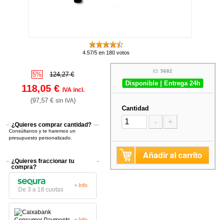
4.57/5 en 180 votos
ID:
5682
5%
124,27 €
Disponible | Entrega 24h
118,05 €
IVA incl.
(97,57 €
)
sin IVA
Cantidad
-
+
¿Quieres comprar cantidad?
Consúltanos y te haremos un
presupuesto personalizado.
Añadir al carrito
¿Quieres fraccionar tu
compra?
+ Info
De 3 a 18 cuotas
+ Info