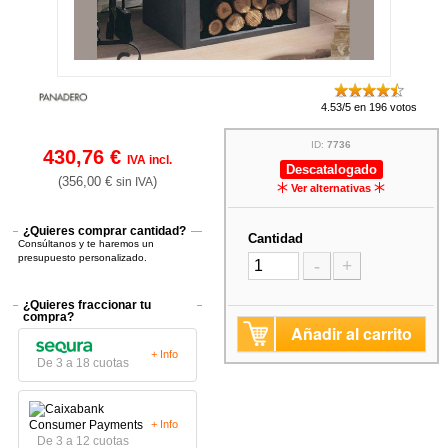
4.53/5 en 196 votos
ID:
7736
430,76 €
IVA incl.
Descatalogado
(356,00 €
)
sin IVA
Ver alternativas
¿Quieres comprar cantidad?
Cantidad
Consúltanos y te haremos un
presupuesto personalizado.
-
+
¿Quieres fraccionar tu
compra?
Añadir al carrito
+ Info
De 3 a 18 cuotas
+ Info
De 3 a 12 cuotas