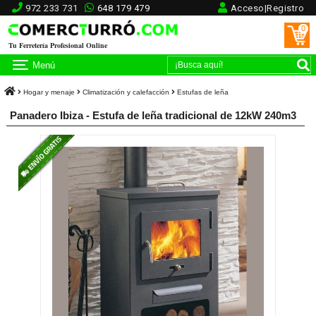
972 233 731
648 179 479
Acceso|Registro
0
Tu Ferretería Profesional Online
Menú
Hogar y menaje
Climatización y calefacción
Estufas de leña
Panadero Ibiza - Estufa de leña tradicional de 12kW 240m3