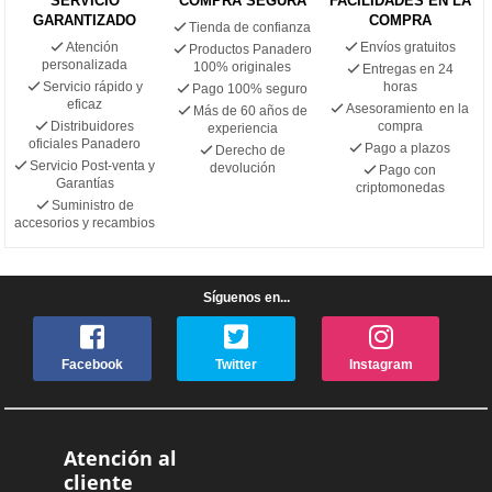
SERVICIO
COMPRA SEGURA
FACILIDADES EN LA
GARANTIZADO
COMPRA
Tienda de confianza
Atención
Envíos gratuitos
Productos Panadero
personalizada
100% originales
Entregas en 24
Servicio rápido y
horas
Pago 100% seguro
eficaz
Asesoramiento en la
Más de 60 años de
Distribuidores
compra
experiencia
oficiales Panadero
Pago a plazos
Derecho de
Servicio Post-venta y
devolución
Pago con
Garantías
criptomonedas
Suministro de
accesorios y recambios
Síguenos en...
Facebook
Twitter
Instagram
Atención al
cliente