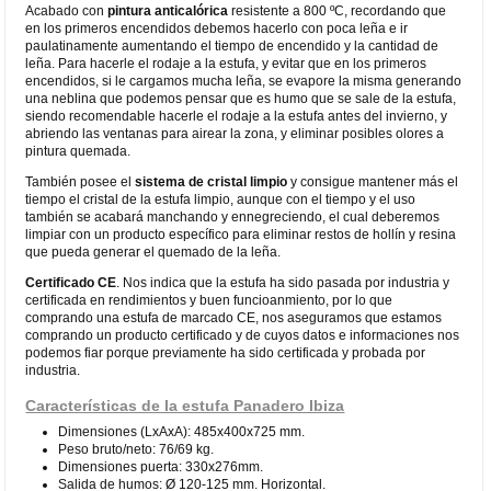
Acabado con
pintura anticalórica
resistente a 800 ºC, recordando que
en los primeros encendidos debemos hacerlo con poca leña e ir
paulatinamente aumentando el tiempo de encendido y la cantidad de
leña. Para hacerle el rodaje a la estufa, y evitar que en los primeros
encendidos, si le cargamos mucha leña, se evapore la misma generando
una neblina que podemos pensar que es humo que se sale de la estufa,
siendo recomendable hacerle el rodaje a la estufa antes del invierno, y
abriendo las ventanas para airear la zona, y eliminar posibles olores a
pintura quemada.
También posee el
sistema de cristal limpio
y consigue mantener más el
tiempo el cristal de la estufa limpio, aunque con el tiempo y el uso
también se acabará manchando y ennegreciendo, el cual deberemos
limpiar con un producto específico para eliminar restos de hollín y resina
que pueda generar el quemado de la leña.
Certificado CE
. Nos indica que la estufa ha sido pasada por industria y
certificada en rendimientos y buen funcioanmiento, por lo que
comprando una estufa de marcado CE, nos aseguramos que estamos
comprando un producto certificado y de cuyos datos e informaciones nos
podemos fiar porque previamente ha sido certificada y probada por
industria.
Características de la estufa Panadero Ibiza
Dimensiones (LxAxA): 485x400x725 mm.
Peso bruto/neto: 76/69 kg.
Dimensiones puerta: 330x276mm.
Salida de humos: Ø 120-125 mm. Horizontal.