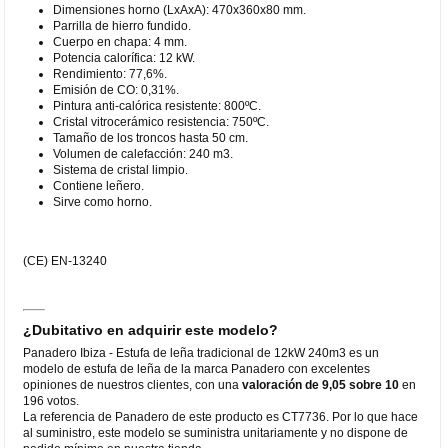
Dimensiones horno (LxAxA): 470x360x80 mm.
Parrilla de hierro fundido.
Cuerpo en chapa: 4 mm.
Potencia calorífica: 12 kW.
Rendimiento: 77,6%.
Emisión de CO: 0,31%.
Pintura anti-calórica resistente: 800ºC.
Cristal vitrocerámico resistencia: 750ºC.
Tamaño de los troncos hasta 50 cm.
Volumen de calefacción: 240 m3.
Sistema de cristal limpio.
Contiene leñero.
Sirve como horno.
(CE) EN-13240
¿Dubitativo en adquirir este modelo?
Panadero Ibiza - Estufa de leña tradicional de 12kW 240m3 es un
modelo de estufa de leña de la marca Panadero con excelentes
opiniones de nuestros clientes, con una
valoración de 9,05 sobre 10
en
196 votos.
La referencia de Panadero de este producto es CT7736. Por lo que hace
al suministro, este modelo se suministra unitariamente y no dispone de