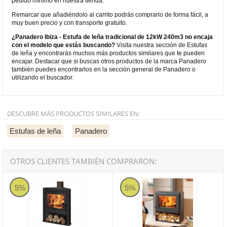
pedido mínimo en nuestra tienda.
Remarcar que añadiéndolo al carrito podrás comprarlo de forma fácil, a
muy buen precio y con transporte gratuito.
¿Panadero Ibiza - Estufa de leña tradicional de 12kW 240m3 no encaja
con el modelo que estás buscando?
Visita nuestra sección de Estufas
de leña y encontrarás muchos más productos similares que te pueden
encajar. Destacar que si buscas otros productos de la marca Panadero
también puedes encontrarlos en la sección general de Panadero o
utilizando el buscador.
DESCUBRE MÁS PRODUCTOS SIMILARES EN:
Estufas de leña
Panadero
OTROS CLIENTES TAMBIÉN COMPRARON:
Panadero Faro Ecodesign - Estufa de leña corner de 6,7kW 240m3
Panadero Borneo-S Ecodesign - E
5%
5%