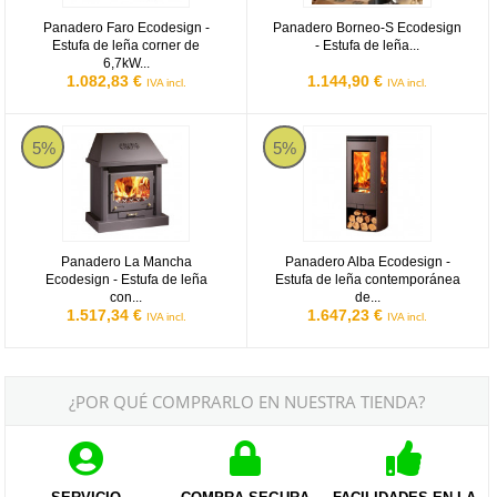
Panadero Faro Ecodesign -
Panadero Borneo-S Ecodesign
Estufa de leña corner de
- Estufa de leña...
6,7kW...
1.082,83 €
1.144,90 €
IVA incl.
IVA incl.
Panadero La Mancha Ecodesign - Estufa de leña con chimeneas m
Panadero Alba Ecodesign - Estuf
5%
5%
Panadero La Mancha
Panadero Alba Ecodesign -
Ecodesign - Estufa de leña
Estufa de leña contemporánea
con...
de...
1.517,34 €
1.647,23 €
IVA incl.
IVA incl.
¿POR QUÉ COMPRARLO EN NUESTRA TIENDA?