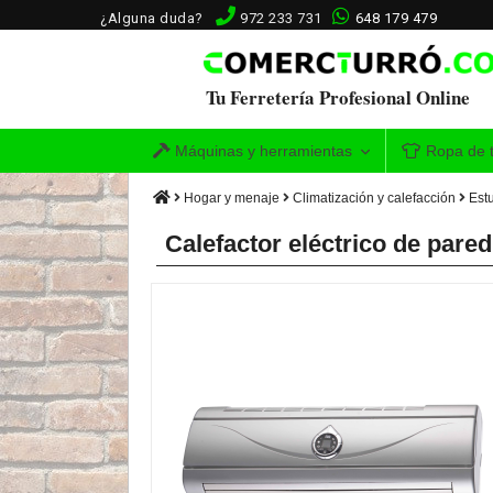
¿Alguna duda?
972 233 731
648 179 479
Tu Ferretería Profesional Online
Máquinas y herramientas
Ropa de t
Hogar y menaje
Climatización y calefacción
Est
Calefactor eléctrico de pare