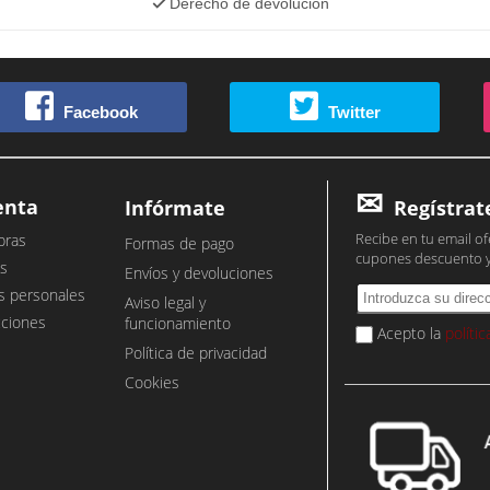
Derecho de devolución
Facebook
Twitter
enta
Infórmate
Regístrat
Recibe en tu email of
pras
Formas de pago
cupones descuento 
s
Envíos y devoluciones
s personales
Aviso legal y
cciones
funcionamiento
Acepto la
políti
Política de privacidad
Cookies