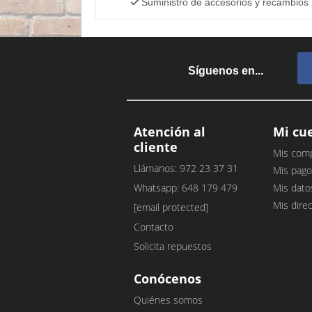
Suministro de accesorios y recambios
Síguenos en...
Atención al
Mi cu
cliente
Mis com
Llámanos: 972 23 37 31
Mis pago
Whatsapp: 648 179 479
Mis dato
Mis dire
[email protected]
Contacto
Solicita repuestos
Conócenos
Quiénes somos