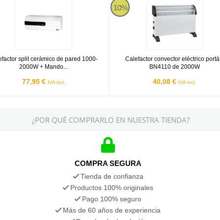
10%
efactor split cerámico de pared 1000-
Calefactor convector eléctrico portát
2000W + Mando...
BN4110 de 2000W
77,95 €
40,08 €
IVA incl.
IVA incl.
¿POR QUÉ COMPRARLO EN NUESTRA TIENDA?
COMPRA SEGURA
Tienda de confianza
Productos 100% originales
Pago 100% seguro
Más de 60 años de experiencia