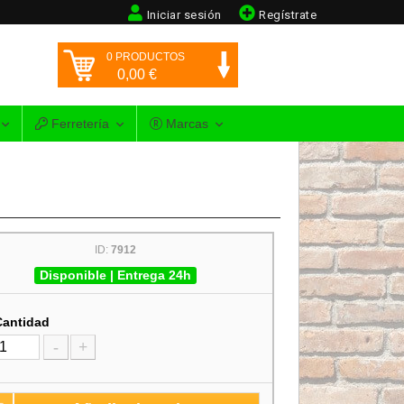
Iniciar sesión
Regístrate
0
PRODUCTOS
0,00
€
Ferretería
Marcas
ID:
7912
Disponible | Entrega 24h
Cantidad
-
+