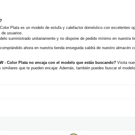
o?
Color Plata es un modelo de estufa y calefactor doméstico con excelentes op
 de usuarios.
delo suministrado unitariamente y no dispone de pedido mínimo en nuestra ti
 comprándolo ahora en nuestra tienda enseguida saldrá de nuestro almacén 
0W - Color Plata no encaja con el modelo que estás buscando?
Visita nue
similares que te pueden encajar. Además, también puedes buscar el modelo 
- Color Blanco
ctor split cerámico de pared 1000-2000W + Mando distancia
Calefactor convector eléctrico po