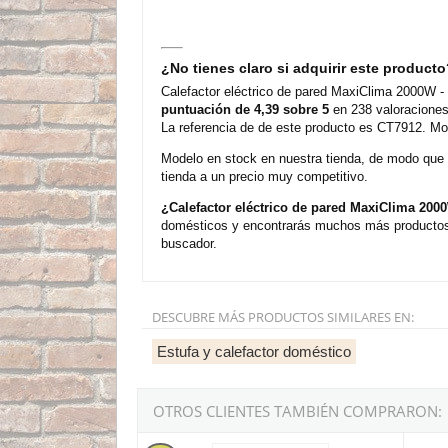
¿No tienes claro si adquirir este product
Calefactor eléctrico de pared MaxiClima 2000W - 
puntuación de 4,39 sobre 5
en 238 valoraciones
La referencia de de este producto es CT7912. Mo
Modelo en stock en nuestra tienda, de modo que
tienda a un precio muy competitivo.
¿Calefactor eléctrico de pared MaxiClima 200
domésticos y encontrarás muchos más productos 
buscador.
DESCUBRE MÁS PRODUCTOS SIMILARES EN:
Estufa y calefactor doméstico
OTROS CLIENTES TAMBIÉN COMPRARON:
Calefactor eléctrico de pared MiniClima 2000W 
Calefa