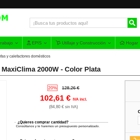
rabajo
EPIS
Utillaje y Construcción
Hogar
ufas y calefactores domésticos
d MaxiClima 2000W - Color Plata
20%
128,26 €
102,61 €
IVA incl.
(84,80 €
)
sin IVA
¿Quieres comprar cantidad?
Consúltanos y te haremos un presupuesto personalizado.