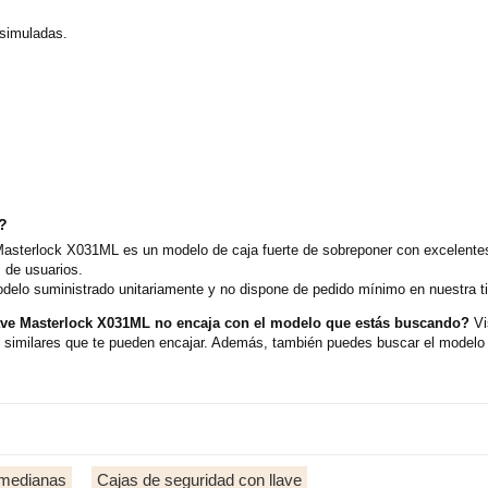
isimuladas.
o?
Masterlock X031ML es un modelo de caja fuerte de sobreponer con excelentes
 de usuarios.
delo suministrado unitariamente y no dispone de pedido mínimo en nuestra t
lave Masterlock X031ML no encaja con el modelo que estás buscando?
Vi
similares que te pueden encajar. Además, también puedes buscar el modelo 
 medianas
Cajas de seguridad con llave