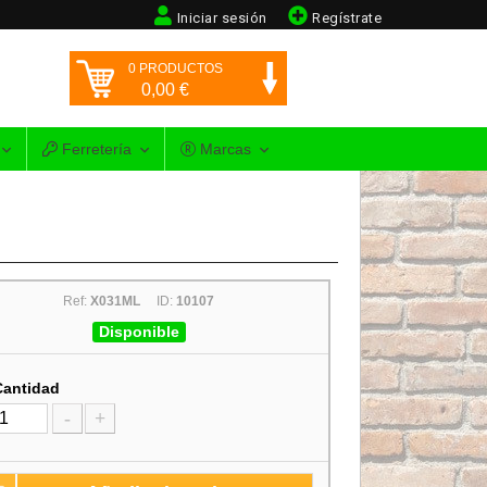
Iniciar sesión
Regístrate
0
PRODUCTOS
0,00
€
Ferretería
Marcas
Ref:
X031ML
ID:
10107
Disponible
Cantidad
-
+