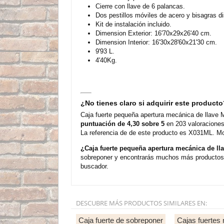
Cierre con llave de 6 palancas.
Dos pestillos móviles de acero y bisagras d
Kit de instalación incluido.
Dimension Exterior: 16'70x29x26'40 cm.
Dimension Interior: 16'30x28'60x21'30 cm.
9'93 L.
4'40Kg.
¿No tienes claro si adquirir este product
Caja fuerte pequeña apertura mecánica de llave 
puntuación de 4,30 sobre 5
en 203 valoraciones
La referencia de de este producto es X031ML. Mo
¿Caja fuerte pequeña apertura mecánica de l
sobreponer y encontrarás muchos más productos 
buscador.
DESCUBRE MÁS PRODUCTOS SIMILARES EN:
Caja fuerte de sobreponer
Cajas fuertes