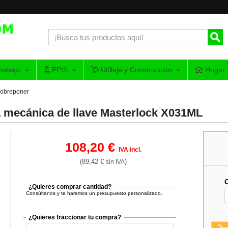
rabajo
EPIS
Utillaje y Construcción
Hogar
sobreponer
a mecánica de llave Masterlock X031ML
108,20 €
IVA incl.
(89,42 €
)
sin IVA
¿Quieres comprar cantidad?
Consúltanos y te haremos un presupuesto personalizado.
¿Quieres fraccionar tu compra?