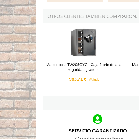
OTROS CLIENTES TAMBIÉN COMPRARON:
Masterlock LTW205GYC - Caja fuerte de alta se
Master
Masterlock LTW205GYC - Caja fuerte de alta
Mas
seguridad grande...
983,71 €
IVA incl.
SERVICIO GARANTIZADO
Atención personalizada