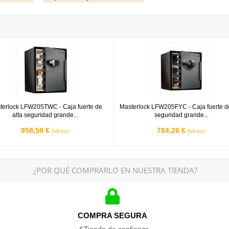
guridad grande con comb. electrónica + llave
lock LFW205TWC - Caja fuerte de alta seguridad grande con con co
Masterlock LFW205FYC - Caja fuer
terlock LFW205TWC - Caja fuerte de
Masterlock LFW205FYC - Caja fuerte de
alta seguridad grande...
seguridad grande...
958,59 €
784,26 €
IVA incl.
IVA incl.
¿POR QUÉ COMPRARLO EN NUESTRA TIENDA?
COMPRA SEGURA
Tienda de confianza