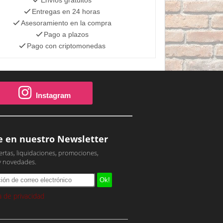
Entregas en 24 horas
Asesoramiento en la compra
Pago a plazos
Pago con criptomonedas
Instagram
e en nuestro Newsletter
ertas, liquidaciones, promociones,
y novedades.
ca de privacidad