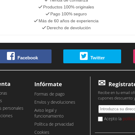
Productos 100% originales
Pago 100% seguro
Más de 60 años de experiencia
Derecho de devolución
Facebook
Twitter
enta
Infórmate
Regístrat
Recibe en tu email of
pras
Formas de pago
cupones descuento 
s
Envíos y devoluciones
s personales
Aviso legal y
cciones
funcionamiento
Acepto la
políti
Política de privacidad
Cookies