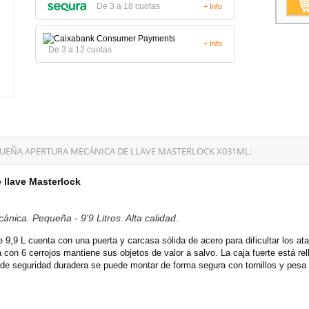
De 3 a 18 cuotas
+ Info
+ Info
De 3 a 12 cuotas
QUEÑA APERTURA MECÁNICA DE LLAVE MASTERLOCK X031ML:
 llave Masterlock
nica. Pequeña - 9'9 Litros. Alta calidad.
9,9 L cuenta con una puerta y carcasa sólida de acero para dificultar los at
a con 6 cerrojos mantiene sus objetos de valor a salvo. La caja fuerte está re
a de seguridad duradera se puede montar de forma segura con tornillos y pesa