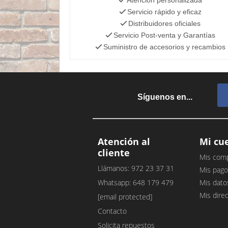
Servicio rápido y eficaz
Distribuidores oficiales
Servicio Post-venta y Garantías
Suministro de accesorios y recambios
Síguenos en...
Atención al
Mi cu
cliente
Mis com
Llámanos: 972 23 37 31
Mis pago
Whatsapp: 648 179 479
Mis dato
Mis dire
[email protected]
Contacto
Solicita repuestos