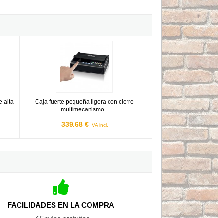
mb. electrónica + alarma
te de alta seguridad grande con comb. electrónica
Caja fuerte pequeña ligera con cierre multimecanismo Mast
 alta
Caja fuerte pequeña ligera con cierre
multimecanismo...
339,68 €
IVA incl.
FACILIDADES EN LA COMPRA
Envíos gratuitos