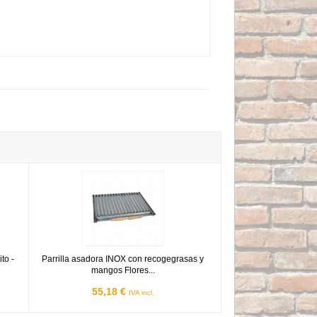
s - 490x410mm
.Benito - 330x330x5mm
Parrilla asadora INOX con recogegrasas y mangos Flores C
to -
Parrilla asadora INOX con recogegrasas y
mangos Flores...
55,18 €
IVA incl.