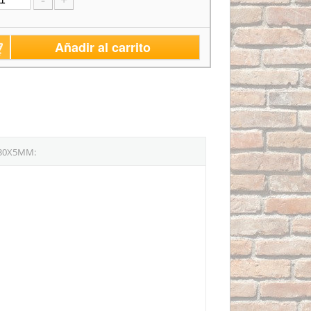
-
+
Añadir al carrito
330X5MM: