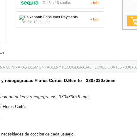
De 3 a 18 cuotas
+ Info
+ Info
De 3 a 12 cuotas
tos
A CON PATAS DESMONTABLES Y RECOGEGRASAS FLORES CORTÉS - 330X
 y recogegrasas Flores Cortés D.Benito - 330x330x5mm
desmontables y recogegrasas. 330x330x5 mm.
l Flores Cortés.
.
s necesidades de cocción de cada usuario.