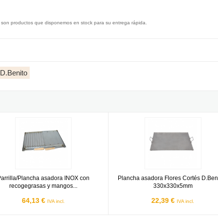
 son productos que disponemos en stock para su entrega rápida.
 D.Benito
ngos Flores Cortés - 490x410mm
la/Plancha asadora INOX con recogegrasas y mangos Flores Corté
Plancha asadora Flores Cortés D
arrilla/Plancha asadora INOX con
Plancha asadora Flores Cortés D.Beni
recogegrasas y mangos...
330x330x5mm
64,13 €
22,39 €
IVA incl.
IVA incl.