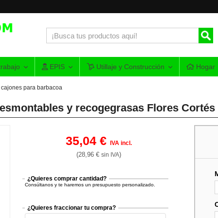
rabajo
EPIS
Utillaje y Construcción
Hogar
 y cajones para barbacoa
desmontables y recogegrasas Flores Cortés
35,04 €
IVA incl.
(28,96 €
)
sin IVA
¿Quieres comprar cantidad?
Consúltanos y te haremos un presupuesto personalizado.
¿Quieres fraccionar tu compra?