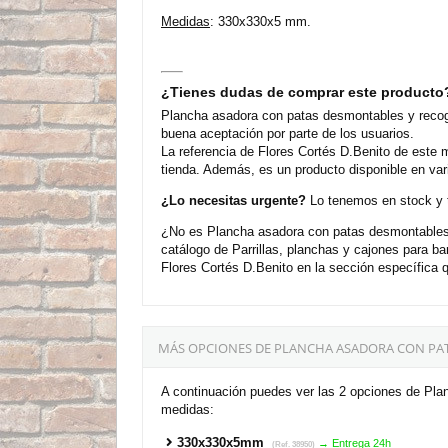
Medidas
: 330x330x5 mm.
¿Tienes dudas de comprar este producto
Plancha asadora con patas desmontables y recog
buena aceptación por parte de los usuarios.
La referencia de Flores Cortés D.Benito de este 
tienda. Además, es un producto disponible en var
¿Lo necesitas urgente?
Lo tenemos en stock y t
¿No es Plancha asadora con patas desmontables 
catálogo de Parrillas, planchas y cajones para 
Flores Cortés D.Benito en la sección específica 
MÁS OPCIONES DE PLANCHA ASADORA CON PAT
A continuación puedes ver las 2 opciones de Pla
medidas:
330x330x5mm
→ Entrega 24h
(Ref. 38950)