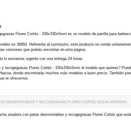
?
egrasas Flores Cortés - 330x330x5mm es un modelo de parrilla para barbaco
modelo es 38950. Referente al suministro, este producto se vende unitariame
ias versiones que podrás encontrar en esta página.
e lo enviamos urgente con una entrega 24 horas .
y recogegrasas Flores Cortés - 330x330x5mm el modelo que quieres? Puedes
barbacoa, donde encontrarás muchos más modelos a buen precio. También pue
que te ofrecemos.
AS DESMONTABLES Y RECOGEGRASAS FLORES CORTÉS SEGÚN MEDIDAS:
ncha asadora con patas desmontables y recogegrasas Flores Cortés que está