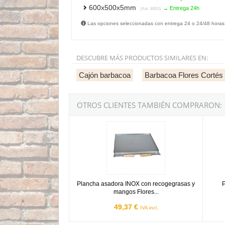
600x500x5mm
→ Entrega 24h
(Ref. 38953)
Las opciones seleccionadas con entrega 24 o 24/48 horas
DESCUBRE MÁS PRODUCTOS SIMILARES EN:
Cajón barbacoa
Barbacoa Flores Cortés
OTROS CLIENTES TAMBIÉN COMPRARON:
Plancha asadora INOX con recogegrasas y ma
Parril
Plancha asadora INOX con recogegrasas y
P
mangos Flores...
49,37 €
IVA incl.