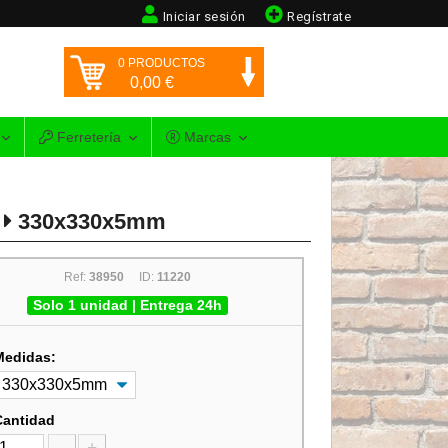
Iniciar sesión
Regístrate
0
PRODUCTOS
0,00
€
Ferretería
Marcas
330x330x5mm
Ref:
38950
ID:
11220
Solo 1 unidad | Entrega 24h
Medidas:
Cantidad