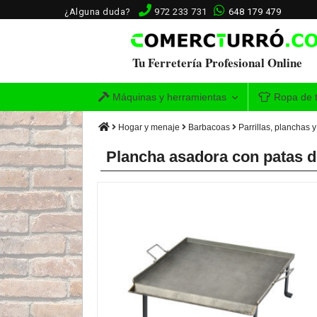
¿Alguna duda?
972 233 731
648 179 479
Tu Ferretería Profesional Online
Máquinas y herramientas
Ropa de t
Hogar y menaje
Barbacoas
Parrillas, planchas
Plancha asadora con patas 