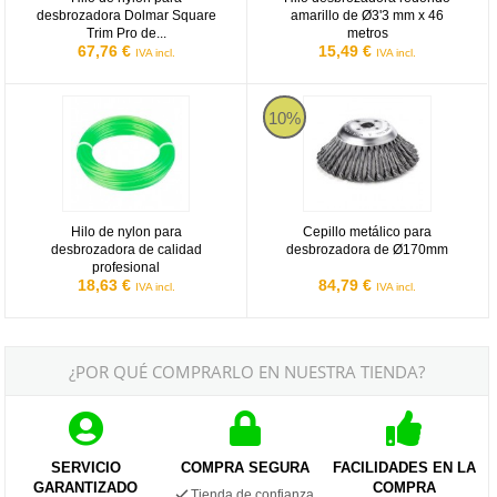
desbrozadora Dolmar Square
amarillo de Ø3'3 mm x 46
Trim Pro de...
metros
67,76 €
15,49 €
IVA incl.
IVA incl.
Hilo de nylon para desbrozadora de calidad profesional
Cepillo metálico para desbrozad
10%
Hilo de nylon para
Cepillo metálico para
desbrozadora de calidad
desbrozadora de Ø170mm
profesional
18,63 €
84,79 €
IVA incl.
IVA incl.
¿POR QUÉ COMPRARLO EN NUESTRA TIENDA?
SERVICIO
COMPRA SEGURA
FACILIDADES EN LA
GARANTIZADO
COMPRA
Tienda de confianza