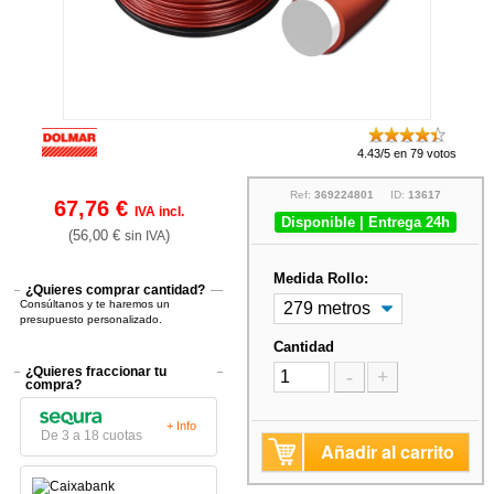
4.43/5 en 79 votos
Ref:
369224801
ID:
13617
67,76 €
IVA incl.
Disponible | Entrega 24h
(56,00 €
)
sin IVA
Medida Rollo:
¿Quieres comprar cantidad?
Consúltanos y te haremos un
presupuesto personalizado.
Cantidad
¿Quieres fraccionar tu
-
+
compra?
+ Info
De 3 a 18 cuotas
Añadir al carrito