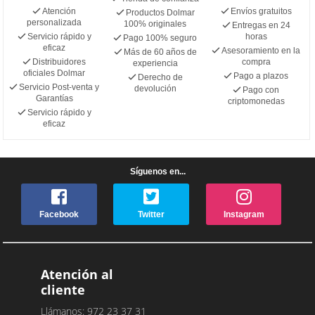
Atención
Envíos gratuitos
Productos Dolmar
personalizada
100% originales
Entregas en 24
Servicio rápido y
horas
Pago 100% seguro
eficaz
Asesoramiento en la
Más de 60 años de
Distribuidores
compra
experiencia
oficiales Dolmar
Pago a plazos
Derecho de
Servicio Post-venta y
devolución
Pago con
Garantías
criptomonedas
Servicio rápido y
eficaz
Síguenos en...
Facebook
Twitter
Instagram
Atención al
cliente
Llámanos: 972 23 37 31