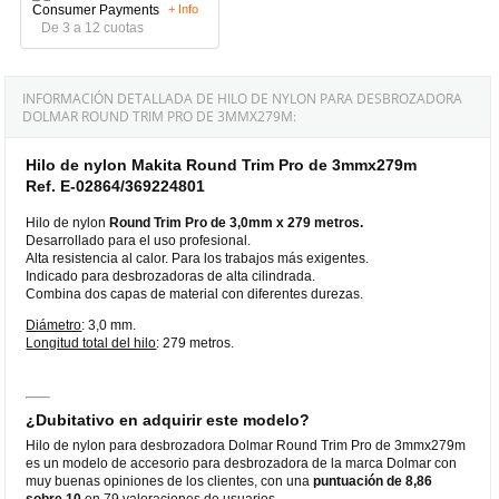
+ Info
De 3 a 12 cuotas
INFORMACIÓN DETALLADA DE HILO DE NYLON PARA DESBROZADORA
DOLMAR ROUND TRIM PRO DE 3MMX279M:
Hilo de nylon Makita Round Trim Pro de 3mmx279m
Ref. E-02864/369224801
Hilo de nylon
Round Trim Pro de 3,0mm x 279 metros.
Desarrollado para el uso profesional.
Alta resistencia al calor. Para los trabajos más exigentes.
Indicado para desbrozadoras de alta cilindrada.
Combina dos capas de material con diferentes durezas.
Diámetro
: 3,0 mm.
Longitud total del hilo
: 279 metros.
¿Dubitativo en adquirir este modelo?
Hilo de nylon para desbrozadora Dolmar Round Trim Pro de 3mmx279m
es un modelo de accesorio para desbrozadora de la marca Dolmar con
muy buenas opiniones de los clientes, con una
puntuación de 8,86
sobre 10
en 79 valoraciones de usuarios.