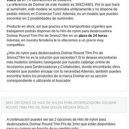
La referencia de Dolmar de este modelo es 369224801. Por lo que hace
al suministro, este modelo se suministra unitariamente y no dispone de
pedido mínimo en Comercial Turró. Además, es un modelo que puedes
encontrar en 2 posibilidades de suministro.
Producto en stock, así que gracias a los transportistas urgentes que
trabajamos podrás disponer de tu Hilo de nylon para desbrozadora
Dolmar Round Trim Pro de 3mmx279m en un
plazo de 24 horas
.
Además, en nuestra ferretería te lo ofrecemos a un precio muy
competitivo.
¿Hilo de nylon para desbrozadora Dolmar Round Trim Pro de
3mmx279m no es la solución que necesitas? Si lo deseas encontrarás
más modelos similares navegando por nuestro catálogo online de
Accesorios para Desbrozadoras y Cortabordes, donde encontrarás otros
modelos que pueden encajar con tu necesidad Además, también puedes
encontrar todos los productos de la marca Dolmar en su sección
correspondiente o utilizando el buscador.
MÁS OPCIONES DE HILO DE NYLON PARA DESBROZADORA DOLMAR
ROUND TRIM PRO DE 3MM SEGÚN MEDIDA ROLLO:
A continuación puedes ver las 2 opciones de Hilo de nylon para
desbrozadora Dolmar Round Trim Pro de 3mm que están disponibles
para su compra en función de su medida rollo: