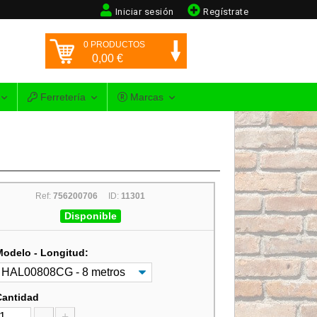
Iniciar sesión
Regístrate
0
PRODUCTOS
0,00
€
Ferretería
Marcas
Ref:
756200706
ID:
11301
Disponible
Modelo - Longitud:
Cantidad