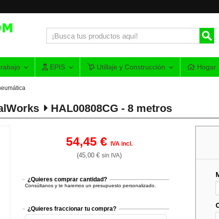
rabajo
EPIS
Utillaje y Construcción
Hogar
neumática
alWorks
HAL00808CG - 8 metros
54,45 €
IVA incl.
(45,00 €
)
sin IVA
¿Quieres comprar cantidad?
Consúltanos y te haremos un presupuesto personalizado.
¿Quieres fraccionar tu compra?