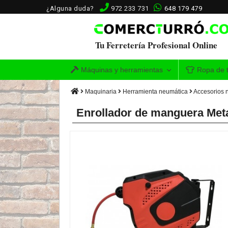
¿Alguna duda?
972 233 731
648 179 479
Tu Ferretería Profesional Online
Máquinas y herramientas
Ropa de t
Maquinaria
Herramienta neumática
Accesorios 
Enrollador de manguera Met