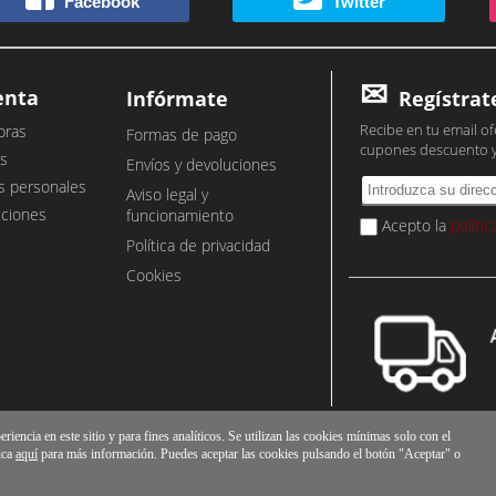
Facebook
Twitter
enta
Infórmate
Regístrat
Recibe en tu email of
pras
Formas de pago
cupones descuento 
s
Envíos y devoluciones
s personales
Aviso legal y
cciones
funcionamiento
Acepto la
políti
Política de privacidad
Cookies
iencia en este sitio y para fines analíticos. Se utilizan las cookies mínimas solo con el
ica
aquí
para más información. Puedes aceptar las cookies pulsando el botón "Aceptar" o