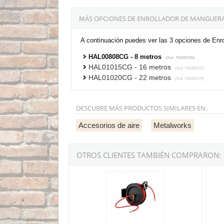
MÁS OPCIONES DE ENROLLADOR DE MANGUERA
A continuación puedes ver las 3 opciones de Enr
HAL00808CG - 8 metros
(Ref. 756200706)
HAL01015CG - 16 metros
(Ref. 756200710)
HAL01020CG - 22 metros
(Ref. 756200725)
DESCUBRE MÁS PRODUCTOS SIMILARES EN:
Accesorios de aire
Metalworks
OTROS CLIENTES TAMBIÉN COMPRARON:
Enrollador de manguera MetalWorks HAL0381
Tambo