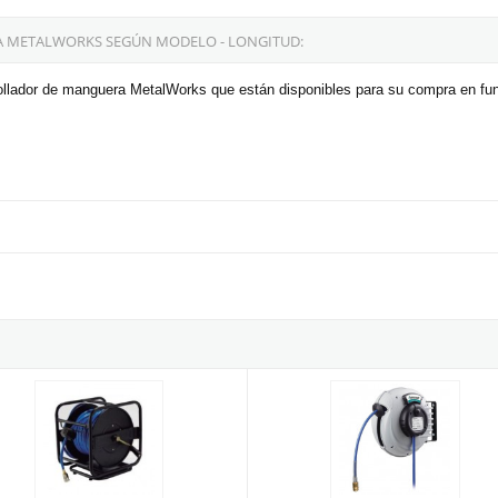
 METALWORKS SEGÚN MODELO - LONGITUD:
ollador de manguera MetalWorks que están disponibles para su compra en fun
5M de 15+1 metros
r enrollador MetalWorks HAL07330 de 30+1 metros
Enrollador de manguera Aircraft 