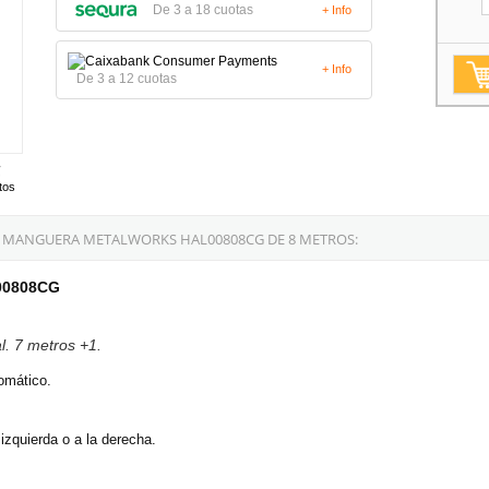
De 3 a 18 cuotas
+ Info
+ Info
De 3 a 12 cuotas
tos
 MANGUERA METALWORKS HAL00808CG DE 8 METROS:
L00808CG
. 7 metros +1.
omático.
izquierda o a la derecha.