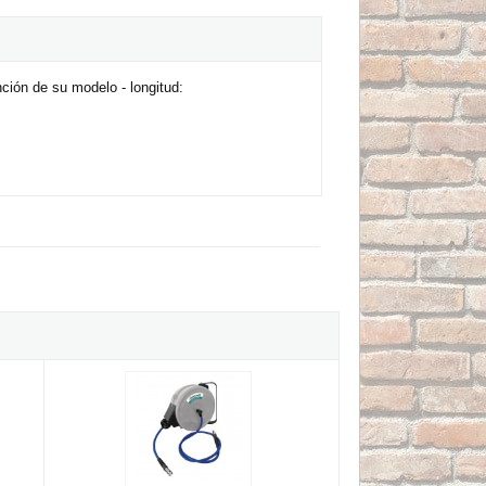
ción de su modelo - longitud:
SAR 8/12 TOP de 15 metros
Enrollador de manguera Aircraft SAR 9.5/15 PRO de 15 metro