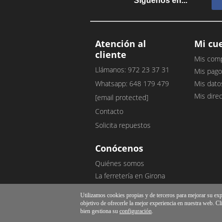
Síguenos en...
Atención al
Mi cu
cliente
Mis com
Llámanos: 972 23 37 31
Mis pago
Whatsapp: 648 179 479
Mis dato
Mis dire
[email protected]
Contacto
Solicita repuestos
Conócenos
Quiénes somos
La ferretería en Girona
Nuestro blog
Utilizamos cookies propias y de terceros para mejorar su exper
Opiniones de clientes
objetivo de ofrecerle la mejor experiencia en nuestra web. Cl
bien gestiona su
configuración
.