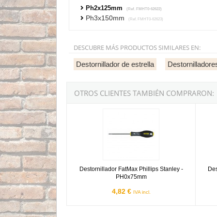
Ph2x125mm
(Ref. FMHT0-62622)
Ph3x150mm
(Ref. FMHT0-62623)
DESCUBRE MÁS PRODUCTOS SIMILARES EN:
Destornillador de estrella
Destornilladore
OTROS CLIENTES TAMBIÉN COMPRARON:
Destornillador FatMax Phillips Stanley - PH0
Destor
Destornillador FatMax Phillips Stanley -
Des
PH0x75mm
4,82 €
IVA incl.