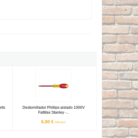
25mm
tracorto Stanley - PH1x30mm
Destornillador Phillips aislado 1000V FatMax Stanley - PH0
orto
Destornillador Phillips aislado 1000V
FatMax Stanley -...
6,80 €
IVA incl.