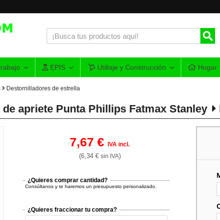
rabajo
EPIS
Utillaje y Construcción
Hogar
s
Destornilladores de estrella
de apriete Punta Phillips Fatmax Stanley
7,67 €
IVA incl.
(6,34 €
)
sin IVA
¿Quieres comprar cantidad?
Consúltanos y te haremos un presupuesto personalizado.
¿Quieres fraccionar tu compra?