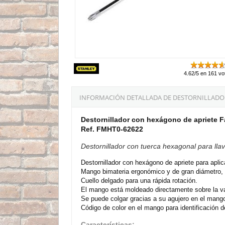
4.62/5 en 161 vo
INFORMACIÓN DETALLADA DE DESTORNILLADOR
Destornillador con hexágono de apriete 
Ref. FMHT0-62622
Destornillador con tuerca hexagonal para lla
Destornillador con hexágono de apriete para aplic
Mango bimateria ergonómico y de gran diámetro, l
Cuello delgado para una rápida rotación.
El mango está moldeado directamente sobre la var
Se puede colgar gracias a su agujero en el mang
Código de color en el mango para identificación de
Características: