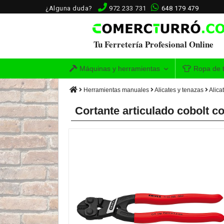
¿Alguna duda?
972 233 731
648 179 479
Tu Ferretería Profesional Online
Máquinas y herramientas
Ropa de t
Herramientas manuales
Alicates y tenazas
Alica
Cortante articulado cobolt