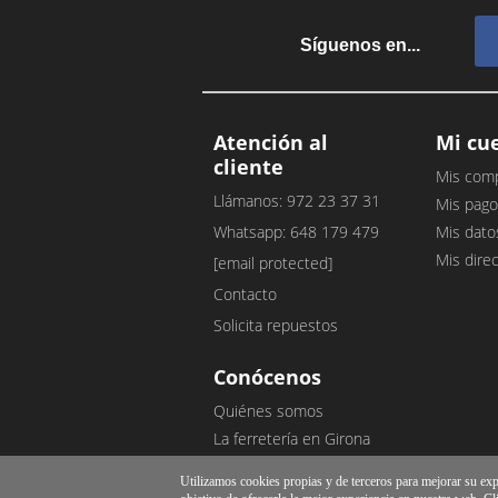
Síguenos en...
Atención al
Mi cu
cliente
Mis com
Llámanos: 972 23 37 31
Mis pago
Whatsapp: 648 179 479
Mis dato
Mis dire
[email protected]
Contacto
Solicita repuestos
Conócenos
Quiénes somos
La ferretería en Girona
Nuestro blog
Utilizamos cookies propias y de terceros para mejorar su exper
Opiniones de clientes