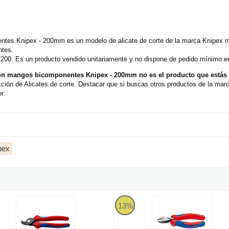
ntes Knipex - 200mm es un modelo de alicate de corte de la marca Knipex mu
ntes.
200. Es un producto vendido unitariamente y no dispone de pedido mínimo en 
 con mangos bicomponentes Knipex - 200mm no es el producto que está
ción de Alicates de corte. Destacar que si buscas otros productos de la mar
r.
pex
e cortacables Knipex para fibra óptica 165mm
Alicates corte diagonal Knipex X
13%