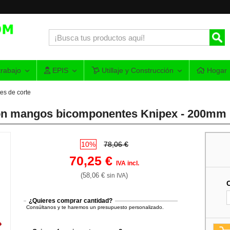
rabajo
EPIS
Utillaje y Construcción
Hogar
tes de corte
 con mangos bicomponentes Knipex - 200mm
10%
78,06 €
70,25 €
IVA incl.
(58,06 €
)
sin IVA
¿Quieres comprar cantidad?
Consúltanos y te haremos un presupuesto personalizado.