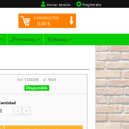
Iniciar sesión
Regístrate
0
PRODUCTOS
0,00
€
Ferretería
Marcas
Ref:
7102200
ID:
5615
Disponible
Cantidad
-
+