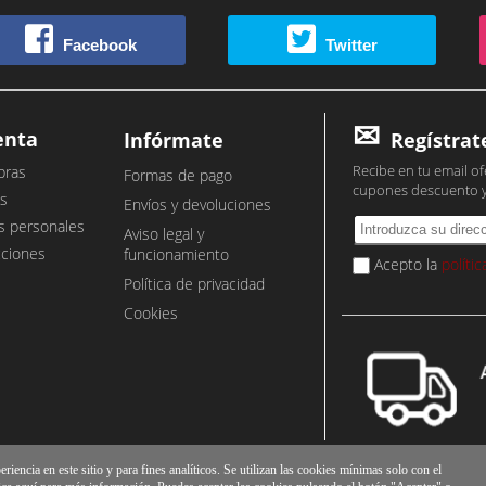
Facebook
Twitter
enta
Infórmate
Regístrat
Recibe en tu email of
pras
Formas de pago
cupones descuento 
s
Envíos y devoluciones
s personales
Aviso legal y
cciones
funcionamiento
Acepto la
políti
Política de privacidad
Cookies
iencia en este sitio y para fines analíticos. Se utilizan las cookies mínimas solo con el