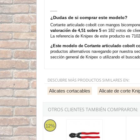
¿Dudas de si comprar este modelo?
Cortante articulado cobolt con mangos bicompone
valoración de 4,51 sobre 5
en 182 votos de clie
La referencia de Knipex de este producto es 7102
¿Este modelo de Cortante articulado cobolt
productos alternativos navegando por nuestra sec
sección general de Knipex o utilizando el buscado
DESCUBRE MÁS PRODUCTOS SIMILARES EN:
Alicates cortacables
Alicate de corte Kni
OTROS CLIENTES TAMBIÉN COMPRARON:
Cortante articulado cobolt Knipex - 200mm
Alicat
12%