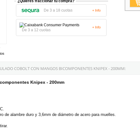
¿Quieres fraccionar tu compra?
De 3 a 18 cuotas
+ Info
+ Info
De 3 a 12 cuotas
tos
CULADO COBOLT CON MANGOS BICOMPONENTES KNIPEX - 200MM:
bicomponentes Knipex - 200mm
RC.
ro de alambre duro y 3,6mm de diámetro de acero para muelles.
irar.