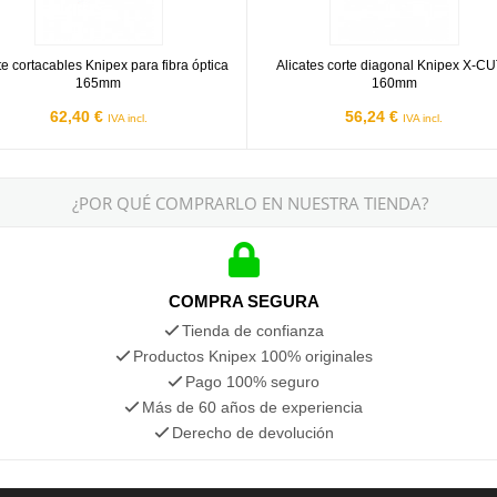
te cortacables Knipex para fibra óptica
Alicates corte diagonal Knipex X-CU
165mm
160mm
62,40 €
56,24 €
IVA incl.
IVA incl.
¿POR QUÉ COMPRARLO EN NUESTRA TIENDA?
COMPRA SEGURA
Tienda de confianza
Productos Knipex 100% originales
Pago 100% seguro
Más de 60 años de experiencia
Derecho de devolución