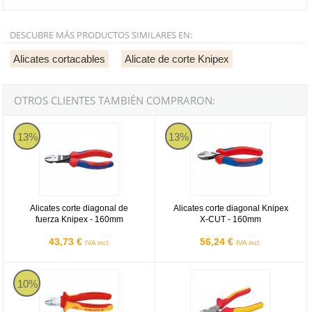
DESCUBRE MÁS PRODUCTOS SIMILARES EN:
Alicates cortacables
Alicate de corte Knipex
OTROS CLIENTES TAMBIÉN COMPRARON:
Alicates corte diagonal de fuerza Knipex - 160mm
Alicates corte diagonal Knipex X
13%
13%
Alicates corte diagonal de
Alicates corte diagonal Knipex
fuerza Knipex - 160mm
X-CUT - 160mm
43,73 €
56,24 €
IVA incl.
IVA incl.
Alicates corte diagonal VDE aislados 1000V Knipex - 160mm
Alicate 1000V VDE Corte diagona
10%