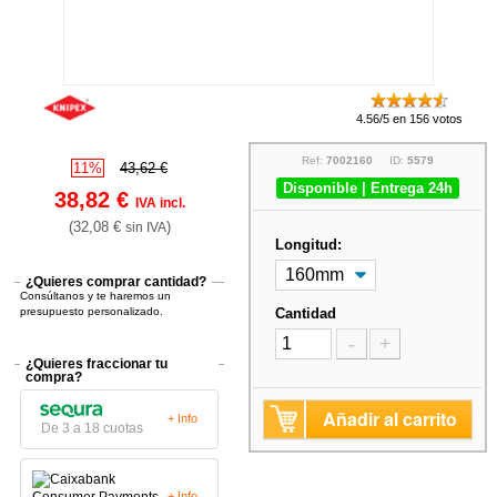
4.56/5 en 156 votos
Ref:
7002160
ID:
5579
11%
43,62 €
Disponible | Entrega 24h
38,82 €
IVA incl.
(32,08 €
)
sin IVA
Longitud:
¿Quieres comprar cantidad?
Consúltanos y te haremos un
presupuesto personalizado.
Cantidad
-
+
¿Quieres fraccionar tu
compra?
Añadir al carrito
+ Info
De 3 a 18 cuotas
+ Info