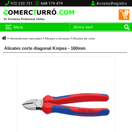
972 233 731
648 179 479
Acceso|Registro
0
Tu Ferretería Profesional Online
Menú
Herramientas manuales
Alicates y tenazas
Alicates de corte
Alicates corte diagonal Knipex - 160mm