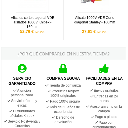
Alicates corte diagonal VDE
Alicate 1000V VDE Corte
aislados 1000V Knipex -
diagonal Stanley - 160mm
160mm
52,76 €
27,61 €
IVA incl.
IVA incl.
¿POR QUÉ COMPRARLO EN NUESTRA TIENDA?
SERVICIO
COMPRA SEGURA
FACILIDADES EN LA
GARANTIZADO
COMPRA
Tienda de confianza
Atención
Envíos gratuitos
Productos Knipex
personalizada
100% originales
Entregas en 24
Servicio rápido y
horas
Pago 100% seguro
eficaz
Asesoramiento en la
Más de 60 años de
Distribuidores
compra
experiencia
oficiales Knipex
Pago a plazos
Derecho de
Servicio Post-venta y
devolución
Pago con
Garantías
criptomonedas