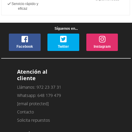
Servicio rápido y
eficaz
Síguenos en...
Facebook
Twitter
Instagram
Atención al
cliente
Llámanos: 972 23 37 31
Whatsapp: 648 179 479
[email protected]
Contacto
Solicita repuestos