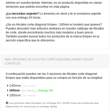
mínimo en nuestra tienda. Además, es un producto disponible en varias
versiones que podrás encontrar en esta página.
¿Lo necesitas urgente?
Lo tenemos en stock y te lo enviamos urgente
con una entrega 24 horas .
¿No es Alicates corte diagonal Knipex - 160mm el modelo que quieres?
Puedes descubrir más artículos similares en nuestro catálogo de Alicates
de corte, donde encontrarás muchos más modelos a buen precio.
También puedes buscar todos los productos de la marca Knipex en la
sección específica que te ofrecemos.
MÁS OPCIONES DE ALICATES CORTE DIAGONAL KNIPEX SEGÚN
LONGITUD:
A continuación puedes ver las 3 opciones de Alicates corte diagonal
Knipex que están disponibles para su compra en función de su longitud:
140mm
(Ref. 7002140)
160mm
→ Entrega 24h
(Ref. 7002160)
180mm
(Ref. 7002180)
Las opciones seleccionadas con entrega 24 o 24/48 horas son productos que
disponemos en stock para su entrega rápida.