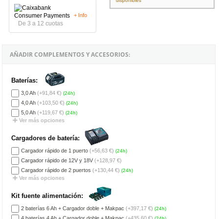
disponibles
+ Info
De 3 a 12 cuotas
AÑADIR COMPLEMENTOS Y ACCESORIOS:
Baterías:
3,0 Ah
(+91,84 €)
(24h)
4,0 Ah
(+103,50 €)
(24h)
5,0 Ah
(+119,67 €)
(24h)
Ver más opciones
Cargadores de batería:
Cargador rápido de 1 puerto
(+56,63 €)
(24h)
Cargador rápido de 12V y 18V
(+128,97 €)
Cargador rápido de 2 puertos
(+130,44 €)
(24h)
Ver más opciones
Kit fuente alimentación:
2 baterías 6 Ah + Cargador doble + Makpac
(+397,17 €)
(24h)
4 baterías 4 Ah + Cargador doble + Makpac
(+435,60 €)
(24h)