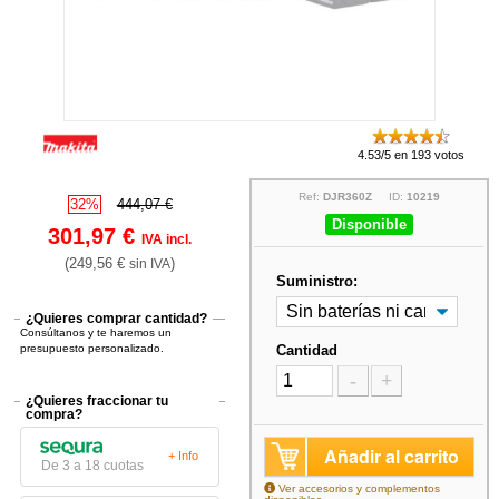
4.53/5 en 193 votos
Ref:
DJR360Z
ID:
10219
32%
444,07 €
Disponible
301,97 €
IVA incl.
(249,56 €
)
sin IVA
Suministro:
¿Quieres comprar cantidad?
Consúltanos y te haremos un
presupuesto personalizado.
Cantidad
-
+
¿Quieres fraccionar tu
compra?
Añadir al carrito
+ Info
De 3 a 18 cuotas
Ver accesorios y complementos