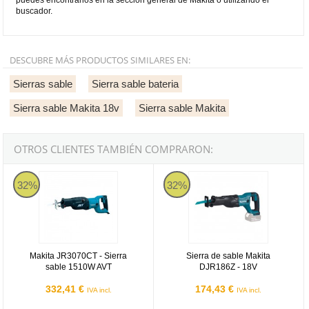
buscador.
DESCUBRE MÁS PRODUCTOS SIMILARES EN:
Sierras sable
Sierra sable bateria
Sierra sable Makita 18v
Sierra sable Makita
OTROS CLIENTES TAMBIÉN COMPRARON:
Makita JR3070CT - Sierra sable 1510W AVT
Sierra de sable Makita DJR186Z -
32%
32%
Makita JR3070CT - Sierra
Sierra de sable Makita
sable 1510W AVT
DJR186Z - 18V
332,41 €
174,43 €
IVA incl.
IVA incl.