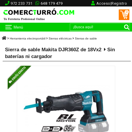
972 233 731
648 179 479
Acceso|Registro
0
Tu Ferretería Profesional Online
Menú
Herramienta electroportátil
Sierras eléctricas
Sierras de sable
Sierra de sable Makita DJR360Z de 18Vx2
Sin
baterías ni cargador