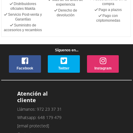
Distribuidores
compra
experiencia
oficiales Makita
Pago a plazos
Derecho de
Servicio Post-venta y
devolución
Pago con
Garantías
criptomonedas
Suministro de
accesorios y recambios
Síguenos en...
Facebook
Twitter
Instagram
Atención al
cliente
Llámanos: 972 23 37 31
Whatsapp: 648 179 479
[email protected]