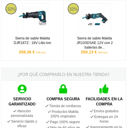
Sierra de sable Makita DJR187Z - 18V Litio-ion
Sierra de sable Makita JR103DSA
32%
32%
Sierra de sable Makita
Sierra de sable Makita
DJR187Z - 18V Litio-ion
JR103DSAE 12V con 2
baterías de...
258,36 €
250,13 €
IVA incl.
IVA incl.
¿POR QUÉ COMPRARLO EN NUESTRA TIENDA?
SERVICIO
COMPRA SEGURA
FACILIDADES EN LA
GARANTIZADO
COMPRA
Tienda de confianza
Atención
Envíos gratuitos
Productos Makita
personalizada
100% originales
Entregas en 24
Servicio rápido y
horas
Pago 100% seguro
eficaz
Asesoramiento en la
Más de 60 años de