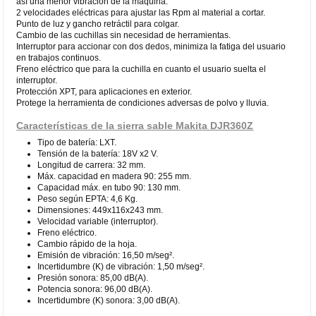
así una menor vibración de la máquina.
2 velocidades eléctricas para ajustar las Rpm al material a cortar.
Punto de luz y gancho retráctil para colgar.
Cambio de las cuchillas sin necesidad de herramientas.
Interruptor para accionar con dos dedos, minimiza la fatiga del usuario
en trabajos continuos.
Freno eléctrico que para la cuchilla en cuanto el usuario suelta el
interruptor.
Protección XPT, para aplicaciones en exterior.
Protege la herramienta de condiciones adversas de polvo y lluvia.
Características de la sierra sable Makita DJR360Z
Tipo de batería: LXT.
Tensión de la batería: 18V x2 V.
Longitud de carrera: 32 mm.
Máx. capacidad en madera 90: 255 mm.
Capacidad máx. en tubo 90: 130 mm.
Peso según EPTA: 4,6 Kg.
Dimensiones: 449x116x243 mm.
Velocidad variable (interruptor).
Freno eléctrico.
Cambio rápido de la hoja.
Emisión de vibración: 16,50 m/seg².
Incertidumbre (K) de vibración: 1,50 m/seg².
Presión sonora: 85,00 dB(A).
Potencia sonora: 96,00 dB(A).
Incertidumbre (K) sonora: 3,00 dB(A).