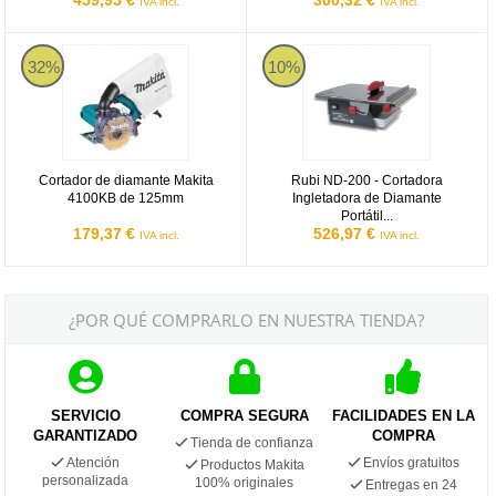
IVA incl.
IVA incl.
Cortador de diamante Makita 4100KB de 125mm
Rubi ND-200
32%
10%
Cortador de diamante Makita
Rubi ND-200 - Cortadora
4100KB de 125mm
Ingletadora de Diamante
Portátil...
179,37 €
526,97 €
IVA incl.
IVA incl.
¿POR QUÉ COMPRARLO EN NUESTRA TIENDA?
SERVICIO
COMPRA SEGURA
FACILIDADES EN LA
GARANTIZADO
COMPRA
Tienda de confianza
Atención
Envíos gratuitos
Productos Makita
personalizada
100% originales
Entregas en 24