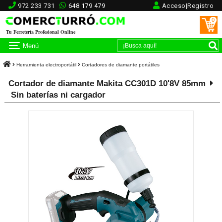
972 233 731
648 179 479
Acceso|Registro
0
Tu Ferretería Profesional Online
Menú
Herramienta electroportátil
Cortadores de diamante portátiles
Cortador de diamante Makita CC301D 10'8V 85mm
Sin baterías ni cargador