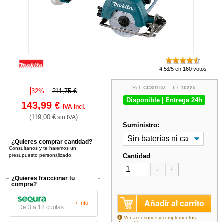
4.53/5 en 160 votos
Ref:
CC301DZ
ID:
10225
32%
211,75 €
Disponible | Entrega 24h
143,99 €
IVA incl.
(119,00 €
)
sin IVA
Suministro:
¿Quieres comprar cantidad?
Consúltanos y te haremos un
presupuesto personalizado.
Cantidad
-
+
¿Quieres fraccionar tu
compra?
Añadir al carrito
+ Info
De 3 a 18 cuotas
Ver accesorios y complementos