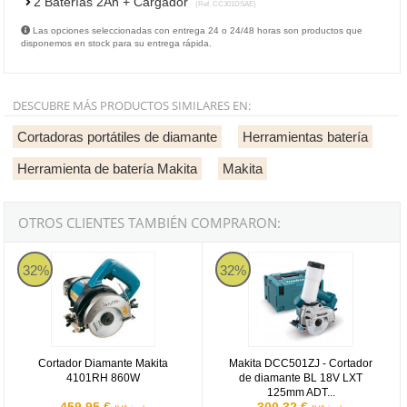
2 Baterías 2Ah + Cargador
(Ref. CC301DSAE)
Las opciones seleccionadas con entrega 24 o 24/48 horas son productos que
disponemos en stock para su entrega rápida.
DESCUBRE MÁS PRODUCTOS SIMILARES EN:
Cortadoras portátiles de diamante
Herramientas batería
Herramienta de batería Makita
Makita
OTROS CLIENTES TAMBIÉN COMPRARON:
Cortador Diamante Makita 4101RH 860W
Makita DCC501ZJ - Cortador de
32%
32%
Cortador Diamante Makita
Makita DCC501ZJ - Cortador
4101RH 860W
de diamante BL 18V LXT
125mm ADT...
459,95 €
300,32 €