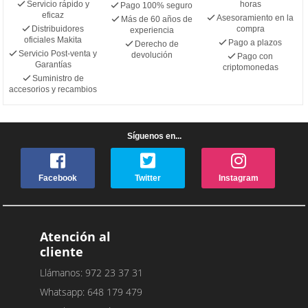
Servicio rápido y
horas
Pago 100% seguro
eficaz
Asesoramiento en la
Más de 60 años de
Distribuidores
compra
experiencia
oficiales Makita
Pago a plazos
Derecho de
Servicio Post-venta y
devolución
Pago con
Garantías
criptomonedas
Suministro de
accesorios y recambios
Síguenos en...
Facebook
Twitter
Instagram
Atención al
cliente
Llámanos: 972 23 37 31
Whatsapp: 648 179 479