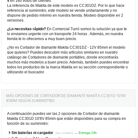
5
en 160 votos de clientes.
La referencia de Makita de este modelo es CC301DZ. Por lo que hace
referencia al suministro, este modelo se vende unitariamente y no
dispone de pedido mínimo en nuestra tienda. Modelo disponible en 2
versiones.
¿Lo necesitas rápido?
En Comercial Turró somos tu solución ya que te
lo enviamos urgente con un transporte 24 horas . Además, en nuestra
tienda te lo ofrecemos a muy buen precio.
¿No es Cortador de diamante Makita CC301DZ - 12V 85mm el modelo
que quieres? Puedes descubrir más artículos similares en nuestro
catálogo de Cortadores de diamante portátiles, donde encontrarás
muchos más modelos a buen precio. Además, también puedes encontrar
todos los productos de la marca Makita en su sección correspondiente o
utilizando el buscador.
MÁS OPCIONES DE CORTADOR DE DIAMANTE MAKITA CC301D 10'8V
85MM SEGÚN SUMINISTRO:
A continuación puedes ver las 2 opciones de Cortador de diamante
Makita CC301D 10'8V 85mm que están disponibles para su compra en
función de su suministro:
Sin baterías ni cargador
→ Entrega 24h
(Ref. CC301DZ)