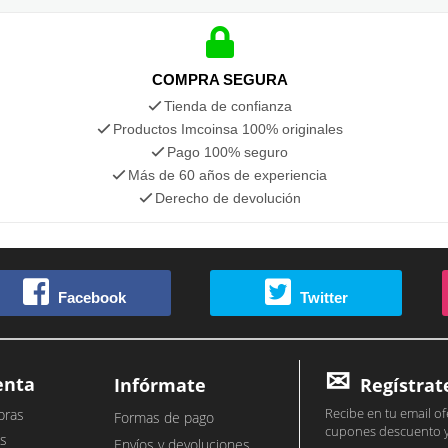
COMPRA SEGURA
Tienda de confianza
Productos Imcoinsa 100% originales
Pago 100% seguro
Más de 60 años de experiencia
Derecho de devolución
Facebook
Twitter
enta
Infórmate
Regístrat
Recibe en tu email of
pras
Formas de pago
cupones descuento 
s
Envíos y devoluciones