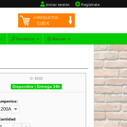
Iniciar sesión
Regístrate
0
PRODUCTOS
0,00
€
Ferretería
Marcas
ID:
6533
Disponible | Entrega 24h
Amperios:
Cantidad