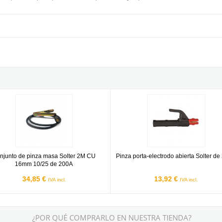
CU 16mm 10/25 de 200A
nto de pinza masa Solter 2M CU 16mm 10/25 de 200A
Pinza porta-electrodo abierta Solt
njunto de pinza masa Solter 2M CU
Pinza porta-electrodo abierta Solter d
16mm 10/25 de 200A
34,85 €
13,92 €
IVA incl.
IVA incl.
¿POR QUÉ COMPRARLO EN NUESTRA TIENDA?