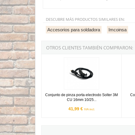
DESCUBRE MÁS PRODUCTOS SIMILARES EN:
Accesorios para soldadora
Imcoinsa
OTROS CLIENTES TAMBIÉN COMPRARON:
Conjunto de pinza porta-electrodo Solter 3M 
Conju
Conjunto de pinza porta-electrodo Solter 3M
Co
CU 16mm 10/25...
41,99 €
IVA incl.