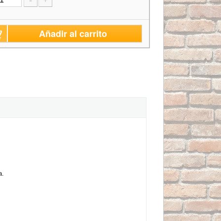
-
+
Añadir al carrito
a.