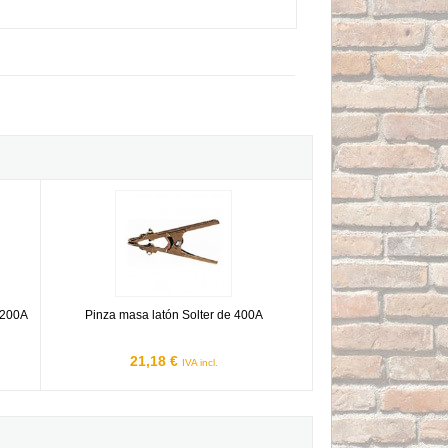
er de 200A
Pinza masa latón Solter de 400A
e 200A
Pinza masa latón Solter de 400A
21,18 €
IVA incl.