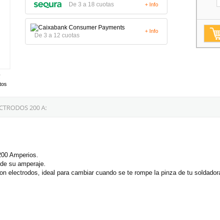
De 3 a 18 cuotas
+ Info
+ Info
De 3 a 12 cuotas
tos
CTRODOS 200 A:
 200 Amperios.
 de su amperaje.
n electrodos, ideal para cambiar cuando se te rompe la pinza de tu soldador