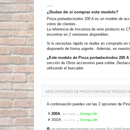
¿Dudas de si comprar este modelo?
Pinza portaelectrodos 200 A es un modelo de acc
votos de clientes.
La referencia de Imcoinsa de este producto es C
encontrar en 2 versiones disponibles.
Si lo necesitas rápido no dudes en comprarlo en 
disponerlo de forma urgente . Además, en nuestra
¿Este modelo de Pinza portaelectrodos 200 A
sección de Otros accesorios para soldar. Destac
utilizando el buscador.
MÁS OPCIONES DE PINZA PORTAELECTRODOS S
A continuación puedes ver las 2 opciones de Pin
200A
→ Entrega 24h
(Ref. 0S820)
300A
→ Entrega 24h
(Ref. 0S830)
Las opciones seleccionadas con entrega 24 o 24/48 horas