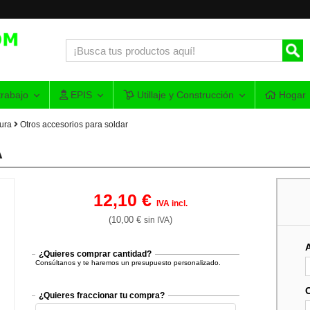
rabajo
EPIS
Utillaje y Construcción
Hogar
ura
Otros accesorios para soldar
A
12,10 €
IVA incl.
(10,00 €
)
sin IVA
¿Quieres comprar cantidad?
Consúltanos y te haremos un presupuesto personalizado.
¿Quieres fraccionar tu compra?