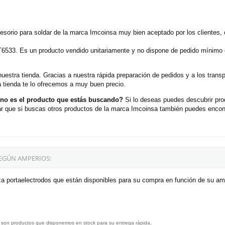
esorio para soldar de la marca Imcoinsa muy bien aceptado por los clientes,
T6533. Es un producto vendido unitariamente y no dispone de pedido mínimo e
nuestra tienda. Gracias a nuestra rápida preparación de pedidos y a los tran
 tienda te lo ofrecemos a muy buen precio.
 no es el producto que estás buscando?
Si lo deseas puedes descubrir pro
ar que si buscas otros productos de la marca Imcoinsa también puedes encont
EGÚN AMPERIOS:
za portaelectrodos que están disponibles para su compra en función de su am
 son productos que disponemos en stock para su entrega rápida.