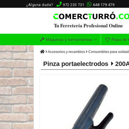
¿Alguna duda?
972 233 731
648 179 479
Tu Ferretería Profesional Online
Máquinas y herramientas
Ropa de t
Accesorios y recambios
Consumibles para soldad
Pinza portaelectrodos
200