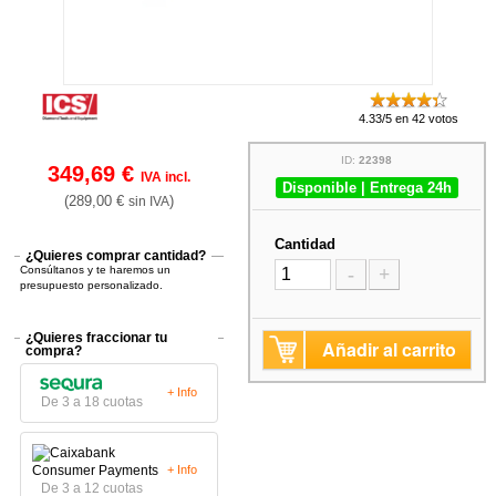
4.33/5 en 42 votos
ID:
22398
349,69 €
IVA incl.
Disponible | Entrega 24h
(289,00 €
)
sin IVA
Cantidad
¿Quieres comprar cantidad?
Consúltanos y te haremos un
-
+
presupuesto personalizado.
¿Quieres fraccionar tu
Añadir al carrito
compra?
+ Info
De 3 a 18 cuotas
+ Info
De 3 a 12 cuotas