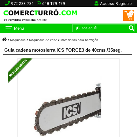
972 233 731
648 179 479
Acceso|Registro
0
Tu Ferretería Profesional Online
Menú
Maquinaria
Maquinaria de corte
Motosierras para hormigón
Guía cadena motosierra ICS FORCE3 de 40cms./35seg.