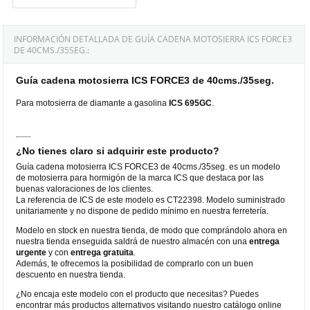
INFORMACIÓN DETALLADA DE GUÍA CADENA MOTOSIERRA ICS FORCE3
DE 40CMS./35SEG.:
Guía cadena motosierra ICS FORCE3 de 40cms./35seg.
Para motosierra de diamante a gasolina
ICS
695GC
.
¿No tienes claro si adquirir este producto?
Guía cadena motosierra ICS FORCE3 de 40cms./35seg. es un modelo
de motosierra para hormigón de la marca ICS que destaca por las
buenas valoraciones de los clientes.
La referencia de ICS de este modelo es CT22398. Modelo suministrado
unitariamente y no dispone de pedido mínimo en nuestra ferretería.
Modelo en stock en nuestra tienda, de modo que comprándolo ahora en
nuestra tienda enseguida saldrá de nuestro almacén con una
entrega
urgente
y con
entrega gratuita
.
Además, te ofrecemos la posibilidad de comprarlo con un buen
descuento en nuestra tienda.
¿No encaja este modelo con el producto que necesitas? Puedes
encontrar más productos alternativos visitando nuestro catálogo online