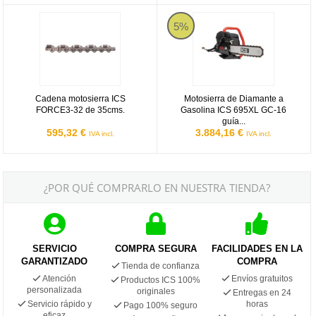
Cadena motosierra ICS FORCE3-32 de 35cms.
Motosierra de Diamante a Gasol
5%
Cadena motosierra ICS
Motosierra de Diamante a
FORCE3-32 de 35cms.
Gasolina ICS 695XL GC-16
guía...
595,32 €
3.884,16 €
IVA incl.
IVA incl.
¿POR QUÉ COMPRARLO EN NUESTRA TIENDA?
SERVICIO
COMPRA SEGURA
FACILIDADES EN LA
GARANTIZADO
COMPRA
Tienda de confianza
Atención
Envíos gratuitos
Productos ICS 100%
personalizada
originales
Entregas en 24
Servicio rápido y
horas
Pago 100% seguro
eficaz