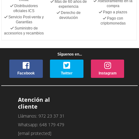
Asesoramiento en la
Más de 60 años de
Distribuidores
compra
experiencia
oficiales ICS
Pago a plazos
Derecho de
Servicio Post-venta y
devolución
Pago con
Garantías
criptomonedas
Suministro de
accesorios y recambios
Síguenos en...
Facebook
Twitter
Instagram
Atención al
cliente
Llámanos: 972 23 37 31
Whatsapp: 648 179 479
[email protected]