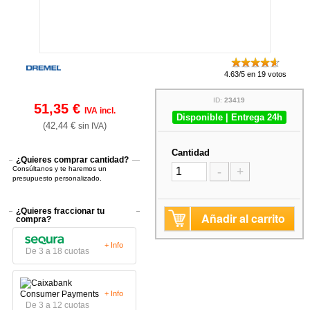
4.63/5 en 19 votos
ID:
23419
51,35 €
IVA incl.
Disponible | Entrega 24h
(42,44 €
)
sin IVA
Cantidad
¿Quieres comprar cantidad?
Consúltanos y te haremos un
-
+
presupuesto personalizado.
¿Quieres fraccionar tu
Añadir al carrito
compra?
+ Info
De 3 a 18 cuotas
+ Info
De 3 a 12 cuotas