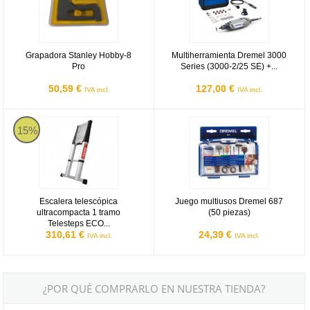
Grapadora Stanley Hobby-8
Multiherramienta Dremel 3000
Pro
Series (3000-2/25 SE) +...
50,59 €
127,00 €
IVA incl.
IVA incl.
Escalera telescópica ultracompacta 1 tramo Telesteps ECO LINE - 
Juego multiusos Dremel 687 (50 p
15%
Escalera telescópica
Juego multiusos Dremel 687
ultracompacta 1 tramo
(50 piezas)
Telesteps ECO...
310,61 €
24,39 €
IVA incl.
IVA incl.
¿POR QUÉ COMPRARLO EN NUESTRA TIENDA?