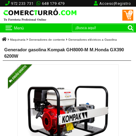
972 233 731
648 179 479
Acceso|Registro
0
Tu Ferretería Profesional Online
Menú
Maquinaria
Generadores de corriente
Generadores eléctricos a Gasolina
Generador gasolina Kompak GH8000-M M.Honda GX390
6200W