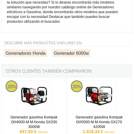
la solución que necesitas? Si lo deseas encontrarás más modelos
similares navegando por nuestro catálogo online de Generadores
eléctricos a Gasolina, donde encontrarás otros modelos que pueden
encajar con tu necesidad Destacar que también puedes buscar
productos utilizando el buscador.
DESCUBRE MÁS PRODUCTOS SIMILARES EN:
Generadores Honda
Generador 6000w
OTROS CLIENTES TAMBIÉN COMPRARON:
GH4000-M
GH5000-M
20%
20%
Generador gasolina Kompak
Generador gasolina Kompak
GH4000-M M.Honda GX200
GH5000-M M.Honda GX270
3000W
4200W
697,93 €
1.018,34 €
IVA incl.
IVA incl.