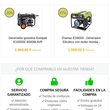
K10000E
Pramac ES8000 - Generador Eléct
20%
27%
Generador gasolina Kompak
Pramac ES8000 - Generador
K10000E 8000W AVR
Eléctrico con motor Honda...
1.063,83 €
1.559,02 €
IVA incl.
IVA incl.
¿POR QUÉ COMPRARLO EN NUESTRA TIENDA?
SERVICIO
COMPRA SEGURA
FACILIDADES EN LA
GARANTIZADO
COMPRA
Tienda de confianza
Atención
Envíos gratuitos
Productos 100%
personalizada
originales
Entregas en 24
Servicio rápido y
horas
Pago 100% seguro