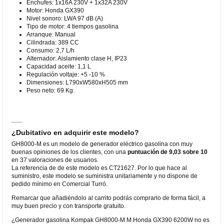
Enchufes: 1x16A 230V + 1x32A 230V
Motor: Honda GX390
Nivel sonoro: LWA 97 dB (A)
Tipo de motor: 4 tiempos gasolina
Arranque: Manual
Cilindrada: 389 CC
Consumo: 2,7 L/h
Alternador: Aislamiento clase H, IP23
Capacidad aceite: 1,1 L
Regulación voltaje: +5 -10 %
Dimensiones: L790xW580xH505 mm
Peso neto: 69 Kg.
¿Dubitativo en adquirir este modelo?
GH8000-M es un modelo de generador eléctrico gasolina con muy
buenas opiniones de los clientes, con una
puntuación de 9,03 sobre 10
en 37 valoraciones de usuarios.
La referencia de de este modelo es CT21627. Por lo que hace al
suministro, este modelo se suministra unitariamente y no dispone de
pedido mínimo en Comercial Turró.
Remarcar que añadiéndolo al carrito podrás comprarlo de forma fácil, a
muy buen precio y con transporte gratuito.
¿Generador gasolina Kompak GH8000-M M.Honda GX390 6200W no es