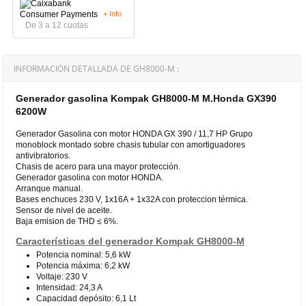
+ Info
De 3 a 12 cuotas
INFORMACIÓN DETALLADA DE GH8000-M :
Generador gasolina Kompak GH8000-M M.Honda GX390
6200W
Generador Gasolina con motor HONDA GX 390 / 11,7 HP Grupo
monoblock montado sobre chasis tubular con amortiguadores
antivibratorios.
Chasis de acero para una mayor protección.
Generador gasolina con motor HONDA.
Arranque manual.
Bases enchuces 230 V, 1x16A + 1x32A con proteccion térmica.
Sensor de nivel de aceite.
Baja emision de THD ≤ 6%.
Características del generador Kompak GH8000-M
Potencia nominal: 5,6 kW
Potencia máxima: 6,2 kW
Voltaje: 230 V
Intensidad: 24,3 A
Capacidad depósito: 6,1 Lt