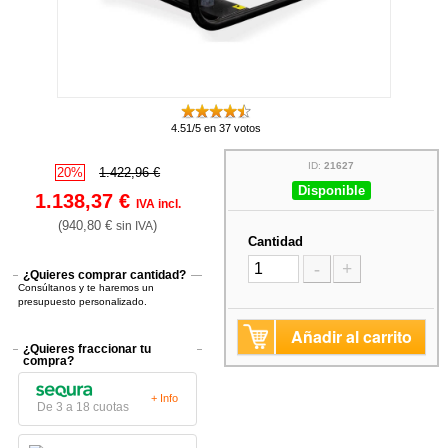
4.51/5 en 37 votos
ID:
21627
20%
1.422,96 €
Disponible
1.138,37 €
IVA incl.
(940,80 €
)
sin IVA
Cantidad
-
+
¿Quieres comprar cantidad?
Consúltanos y te haremos un
presupuesto personalizado.
Añadir al carrito
¿Quieres fraccionar tu
compra?
+ Info
De 3 a 18 cuotas