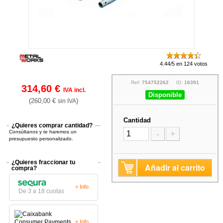
4.44/5 en 124 votos
Ref:
754752262
ID:
16391
314,60 €
IVA incl.
Disponible
(260,00 €
)
sin IVA
Cantidad
¿Quieres comprar cantidad?
Consúltanos y te haremos un
-
+
presupuesto personalizado.
¿Quieres fraccionar tu
Añadir al carrito
compra?
+ Info
De 3 a 18 cuotas
+ Info