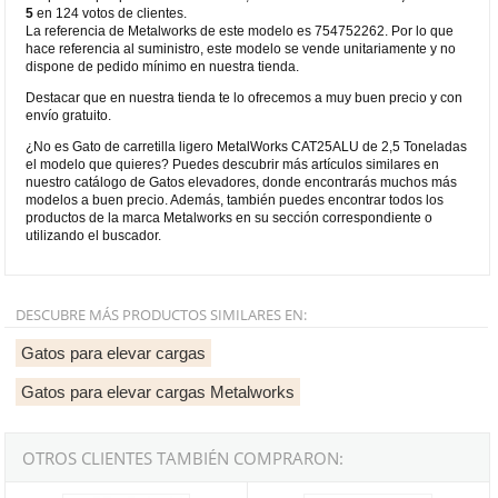
5
en 124 votos de clientes.
La referencia de Metalworks de este modelo es 754752262. Por lo que
hace referencia al suministro, este modelo se vende unitariamente y no
dispone de pedido mínimo en nuestra tienda.
Destacar que en nuestra tienda te lo ofrecemos a muy buen precio y con
envío gratuito.
¿No es Gato de carretilla ligero MetalWorks CAT25ALU de 2,5 Toneladas
el modelo que quieres? Puedes descubrir más artículos similares en
nuestro catálogo de Gatos elevadores, donde encontrarás muchos más
modelos a buen precio. Además, también puedes encontrar todos los
productos de la marca Metalworks en su sección correspondiente o
utilizando el buscador.
DESCUBRE MÁS PRODUCTOS SIMILARES EN:
Gatos para elevar cargas
Gatos para elevar cargas Metalworks
OTROS CLIENTES TAMBIÉN COMPRARON:
Gato de carretilla MetalWorks CATM300T de 3 Toneladas
Gato de carretilla extra-largo de 