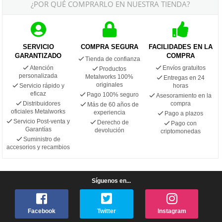
¿POR QUÉ COMPRARLO EN NUESTRA TIENDA?
SERVICIO
COMPRA SEGURA
FACILIDADES EN LA
GARANTIZADO
COMPRA
Tienda de confianza
Atención
Envíos gratuitos
Productos
personalizada
Metalworks 100%
Entregas en 24
originales
Servicio rápido y
horas
eficaz
Pago 100% seguro
Asesoramiento en la
Distribuidores
compra
Más de 60 años de
oficiales Metalworks
experiencia
Pago a plazos
Servicio Post-venta y
Derecho de
Pago con
Garantías
devolución
criptomonedas
Suministro de
accesorios y recambios
Síguenos en...
Facebook
Twitter
Instagram