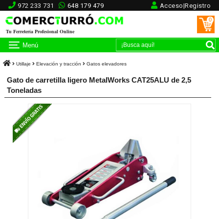
972 233 731
648 179 479
Acceso|Registro
0
Tu Ferretería Profesional Online
Menú
Utillaje
Elevación y tracción
Gatos elevadores
Gato de carretilla ligero MetalWorks CAT25ALU de 2,5
Toneladas