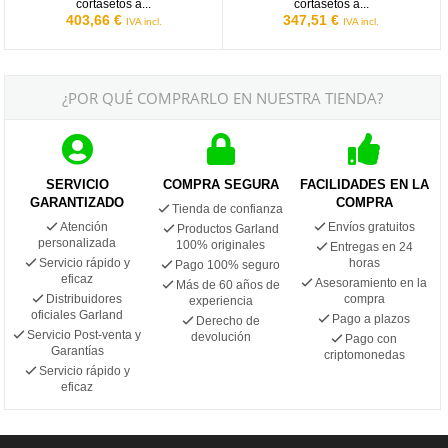
cortasetos a...
cortasetos a...
403,66 €
347,51 €
IVA incl.
IVA incl.
¿POR QUÉ COMPRARLO EN NUESTRA TIENDA?
SERVICIO
COMPRA SEGURA
FACILIDADES EN LA
GARANTIZADO
COMPRA
Tienda de confianza
Atención
Envíos gratuitos
Productos Garland
personalizada
100% originales
Entregas en 24
Servicio rápido y
horas
Pago 100% seguro
eficaz
Asesoramiento en la
Más de 60 años de
Distribuidores
compra
experiencia
oficiales Garland
Pago a plazos
Derecho de
Servicio Post-venta y
devolución
Pago con
Garantías
criptomonedas
Servicio rápido y
eficaz