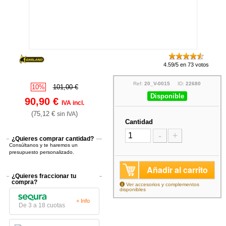
4.59/5 en 73 votos
Ref:
20_V-0015
ID:
22680
10%
101,00 €
Disponible
90,90 €
IVA incl.
(75,12 €
)
sin IVA
Cantidad
-
+
¿Quieres comprar cantidad?
Consúltanos y te haremos un
presupuesto personalizado.
Añadir al carrito
¿Quieres fraccionar tu
compra?
Ver accesorios y complementos
disponibles
+ Info
De 3 a 18 cuotas