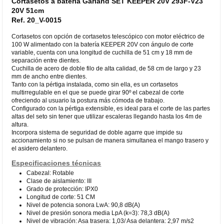
Cortasetos a batería Garland SET KEEPER 20V 293F-V23
20V 51cm
Ref. 20_V-0015
Cortasetos con opción de cortasetos telescópico con motor eléctrico de
100 W alimentado con la batería KEEPER 20V con ángulo de corte
variable, cuenta con una longitud de cuchilla de 51 cm y 18 mm de
separación entre dientes.
Cuchilla de acero de doble filo de alta calidad, de 58 cm de largo y 23
mm de ancho entre dientes.
Tanto con la pértiga instalada, como sin ella, es un cortasetos
multirregulable en el que se puede girar 90º el cabezal de corte
ofreciendo al usuario la postura más cómoda de trabajo.
Configurado con la pértiga extensible, es ideal para el corte de las partes
altas del seto sin tener que utilizar escaleras llegando hasta los 4m de
altura.
Incorpora sistema de seguridad de doble agarre que impide su
accionamiento si no se pulsan de manera simultanea el mango trasero y
el asidero delantero.
Especificaciones técnicas
Cabezal: Rotable
Clase de aislamiento: III
Grado de protección: IPX0
Longitud de corte: 51 CM
Nivel de potencia sonora LwA: 90,8 dB(A)
Nivel de presión sonora media LpA (k=3): 78,3 dB(A)
Nivel de vibración: Asa trasera: 1,03/ Asa delantera: 2,97 m/s2