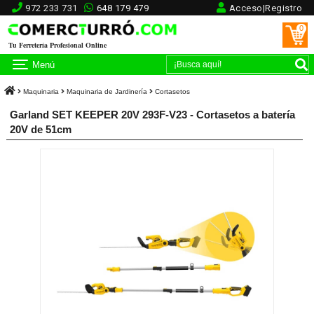
972 233 731
648 179 479
Acceso|Registro
0
Tu Ferretería Profesional Online
Menú
Maquinaria
Maquinaria de Jardinería
Cortasetos
Garland SET KEEPER 20V 293F-V23 - Cortasetos a batería
20V de 51cm