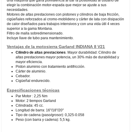
una máquina que gana polivalencia al dar la posibilidad al usuario de
elegir la combinación motor-espada que mejor se ajuste a sus
necesidades.
Motores de altas prestaciones con pistones y cilindros de baja fricción,
cigüeñales reforzados al cromo-moblideno y cárter de lata con disipación
de calor diseñados para trabajos intensivos y con una vida útil 4 veces
superior a la gama Montana.
Filtro de malla sobredimensionado.
Incluye llave de tubo para mantenimiento.
Ventajas de la motosierra Garland INDIANA 8 V21
Cilindro de altas prestaciones
. Mayor durabilidad: Cilindro de
altas prestaciones mayor potencia, un 30% más de durabilidad y
mayor eficiencia.
Piston aluminio con tratamiento antifricción.
Cárter de aluminio.
Cebador.
Cigüeñal endurecido.
Especificaciones técnicas
Par Motor : 2,25 Nm
Motor: 2 tiempos Garland
Cilindrada: 45 cc.
Longitud de barra: 16"/18"/20"
Tipo de cadena (paso/grosor): 0,325-0.058
Peso (con barra y cadena): 5,5 kg.