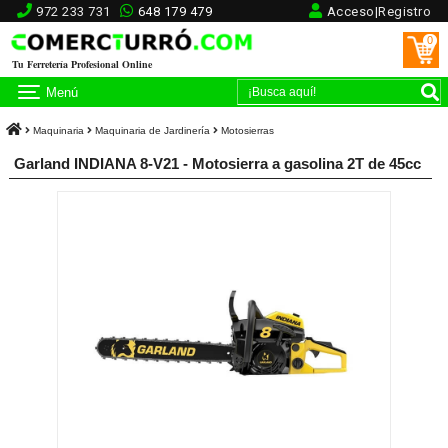
972 233 731
648 179 479
Acceso|Registro
0
Tu Ferretería Profesional Online
Menú
Maquinaria
Maquinaria de Jardinería
Motosierras
Garland INDIANA 8-V21 - Motosierra a gasolina 2T de 45cc