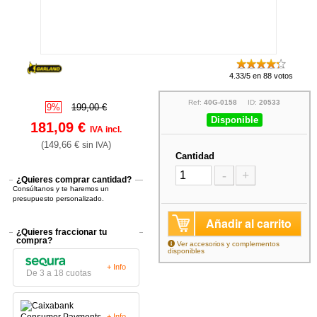
4.33/5 en 88 votos
Ref:
40G-0158
ID:
20533
9%
199,00 €
Disponible
181,09 €
IVA incl.
(149,66 €
)
sin IVA
Cantidad
-
+
¿Quieres comprar cantidad?
Consúltanos y te haremos un
presupuesto personalizado.
Añadir al carrito
¿Quieres fraccionar tu
compra?
Ver accesorios y complementos
disponibles
+ Info
De 3 a 18 cuotas
+ Info