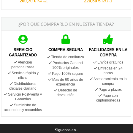
200,70 €
220,50 €
IVA incl.
IVA incl.
¿POR QUÉ COMPRARLO EN NUESTRA TIENDA?
SERVICIO
COMPRA SEGURA
FACILIDADES EN LA
GARANTIZADO
COMPRA
Tienda de confianza
Atención
Envíos gratuitos
Productos Garland
personalizada
100% originales
Entregas en 24
Servicio rápido y
horas
Pago 100% seguro
eficaz
Asesoramiento en la
Más de 60 años de
Distribuidores
compra
experiencia
oficiales Garland
Pago a plazos
Derecho de
Servicio Post-venta y
devolución
Pago con
Garantías
criptomonedas
Suministro de
accesorios y recambios
Síguenos en...