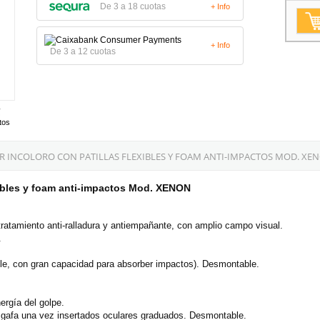
De 3 a 18 cuotas
+ Info
+ Info
De 3 a 12 cuotas
tos
 INCOLORO CON PATILLAS FLEXIBLES Y FOAM ANTI-IMPACTOS MOD. XE
exibles y foam anti-impactos Mod. XENON
 tratamiento anti-ralladura y antiempañante, con amplio campo visual.
.
ible, con gran capacidad para absorber impactos). Desmontable.
ergía del golpe.
la gafa una vez insertados oculares graduados. Desmontable.