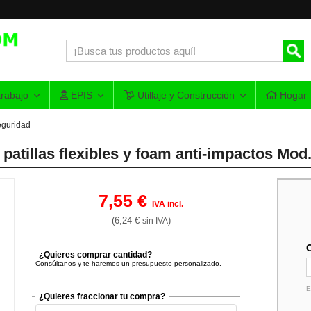
rabajo
EPIS
Utillaje y Construcción
Hogar
eguridad
 patillas flexibles y foam anti-impactos M
7,55 €
IVA incl.
(6,24 €
)
sin IVA
¿Quieres comprar cantidad?
Consúltanos y te haremos un presupuesto personalizado.
E
¿Quieres fraccionar tu compra?