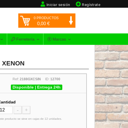
Iniciar sesión
Regístrate
0
PRODUCTOS
0,00
€
Ferretería
Marcas
od. XENON
Ref:
2188GXCSIN
ID:
12700
Disponible | Entrega 24h
Cantidad
-
+
ste producto se sirve en cajas de 12 unidades.