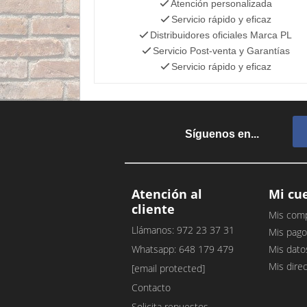
Atención personalizada
Servicio rápido y eficaz
Distribuidores oficiales Marca PL
Servicio Post-venta y Garantías
Servicio rápido y eficaz
Síguenos en...
Atención al
Mi cu
cliente
Mis com
Llámanos: 972 23 37 31
Mis pago
Whatsapp: 648 179 479
Mis dato
Mis dire
[email protected]
Contacto
Solicita repuestos