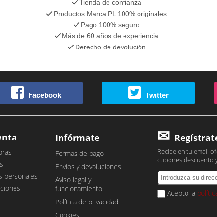
Tienda de confianza
Productos Marca PL 100% originales
Pago 100% seguro
Más de 60 años de experiencia
Derecho de devolución
Facebook
Twitter
enta
Infórmate
Regístrat
Recibe en tu email of
pras
Formas de pago
cupones descuento 
s
Envíos y devoluciones
s personales
Aviso legal y
cciones
funcionamiento
Acepto la
políti
Política de privacidad
Cookies