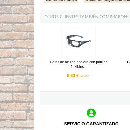
OTROS CLIENTES TAMBIÉN COMPRARON:
Gafas de ocular incoloro con patillas flexible
Gafas 
Gafas de ocular incoloro con patillas
G
flexibles...
8,63 €
IVA incl.
SERVICIO GARANTIZADO