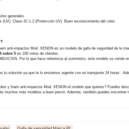
itos generales.
as (UV). Clase 2C-1.2 (Protección UV). Buen reconocimiento del color.
o?
 y foam anti-impactos Mod. XENON es un modelo de gafa de seguridad de la 
8 sobre 5
en 100 votos de clientes.
8GXCSIN. Por lo que hace referencia al suministro, este modelo se vende e
 tu solución ya que te lo enviamos urgente con un transporte 24 horas . Ad
exibles y foam anti-impactos Mod. XENON el modelo que quieres? Puedes descu
rás muchos más modelos a buen precio. Además, también puedes encontrar t
ivaho
Gafa de seguridad Marca PL