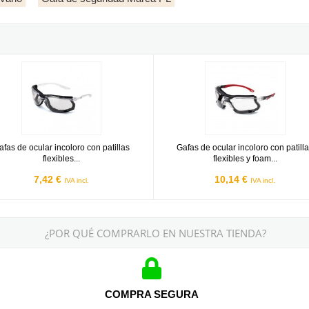
s transparentes y foam anti-impactos Mod. BARIO
de ocular incoloro con patillas flexibles transparentes y foam anti
Gafas de ocular incoloro con patil
afas de ocular incoloro con patillas
Gafas de ocular incoloro con patill
flexibles...
flexibles y foam...
7,42 €
10,14 €
IVA incl.
IVA incl.
¿POR QUÉ COMPRARLO EN NUESTRA TIENDA?
COMPRA SEGURA