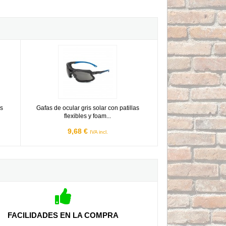
-impactos Mod. OSMIO
las flexibles y foam anti-impactos Mod. LITIO
Gafas de ocular gris solar con patillas flexibles y foam anti-i
as
Gafas de ocular gris solar con patillas
flexibles y foam...
9,68 €
IVA incl.
FACILIDADES EN LA COMPRA