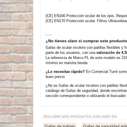
(CE) EN166 Protección ocular de los ojos. Requis
(CE) EN170 Protección ocular. Filtros Ultraviolet
¿No tienes claro si comprar este product
Gafas de ocular incoloro con patillas flexibles
parte de los usuarios, con una
valoración de 4,5
La referencia de Marca PL de este modelo es 218
mínimo en nuestra tienda.
¿Lo necesitas rápido?
En Comercial Turró somos
buen precio.
¿No es Gafas de ocular incoloro con patillas fl
catálogo de Gafas de seguridad, donde encontra
sección correspondiente o utilizando el buscador.
DESCUBRE MÁS PRODUCTOS SIMILARES EN:
Gafas de trabajo
Gafas de seguridad ant