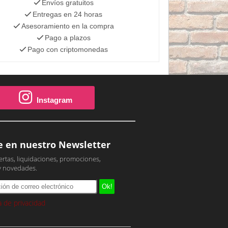
Envíos gratuitos
Entregas en 24 horas
Asesoramiento en la compra
Pago a plazos
Pago con criptomonedas
Instagram
e en nuestro Newsletter
ertas, liquidaciones, promociones,
y novedades.
ca de privacidad