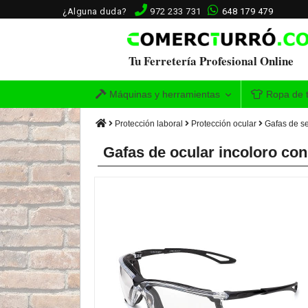
¿Alguna duda?
972 233 731
648 179 479
Tu Ferretería Profesional Online
Máquinas y herramientas
Ropa de t
Protección laboral
Protección ocular
Gafas de s
Gafas de ocular incoloro con