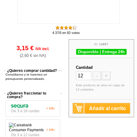
4.37/5 en 82 votos
ID:
14897
3,15 €
IVA incl.
Disponible | Entrega 24h
(2,60 €
)
sin IVA
Cantidad
¿Quieres comprar cantidad?
Consúltanos y te haremos un
-
+
presupuesto personalizado.
Este producto se sirve en cajas de
12 unidades.
¿Quieres fraccionar tu
compra?
Añadir al carrito
+ Info
De 3 a 18 cuotas
+ Info
De 3 a 12 cuotas