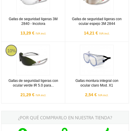
Gafas de seguridad ligeras 3M
Gafas de seguridad ligeras con
2840 - Incolora
ocular espejo 3M 2844
13,29 €
14,21 €
IVA incl.
IVA incl.
Gafas de seguridad ligeras con ocular verde IR 5.0 para soldadura
Gafas montura integral con ocular
10%
Gafas de seguridad ligeras con
Gafas montura integral con
ocular verde IR 5.0 para...
ocular claro Mod. X1
21,29 €
2,54 €
IVA incl.
IVA incl.
¿POR QUÉ COMPRARLO EN NUESTRA TIENDA?