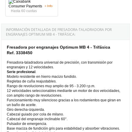
+ Info
Hasta 60 cuotas
INFORMACIÓN DETALLADA DE FRESADORA-TALADRADORA POR
ENGRANAJES OPTIMUM MB 4 - TRIFÁSICA:
Fresadora por engranajes Optimum MB 4 - Trifásica
Ref. 3338450
Fresadora-taladradora universal de precisión, con transmisión por
engranajes y 12 velocidades.
Serie profesional
.
Modelo resistente en hierro macizo fundido.
Regletas de cuña reajustables.
Rango de revoluciones muy amplio de 95 - 3.200 r.p.m.
12 velocidades seleccionables mediante un motor de dos velocidades,
con amplio rango de revoluciones.
Funcionamiento muy silencioso gracias a los rodamientos que giran en
un baño de aceite.
Giro derecha-izquierda.
Cabezal guiado por cola de milano.
Cabezal del engranaje inclinable 60°.
Pulsador de emergencia.
Base maciza de fundición gris para estabilidad y absorber vibraciones.