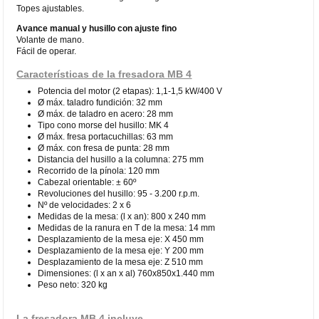
Topes ajustables.
Avance manual y husillo con ajuste fino
Volante de mano.
Fácil de operar.
Características de la fresadora MB 4
Potencia del motor (2 etapas): 1,1-1,5 kW/400 V
Ø máx. taladro fundición: 32 mm
Ø máx. de taladro en acero: 28 mm
Tipo cono morse del husillo: MK 4
Ø máx. fresa portacuchillas: 63 mm
Ø máx. con fresa de punta: 28 mm
Distancia del husillo a la columna: 275 mm
Recorrido de la pínola: 120 mm
Cabezal orientable: ± 60º
Revoluciones del husillo: 95 - 3.200 r.p.m.
Nº de velocidades: 2 x 6
Medidas de la mesa: (l x an): 800 x 240 mm
Medidas de la ranura en T de la mesa: 14 mm
Desplazamiento de la mesa eje: X 450 mm
Desplazamiento de la mesa eje: Y 200 mm
Desplazamiento de la mesa eje: Z 510 mm
Dimensiones: (l x an x al) 760x850x1.440 mm
Peso neto: 320 kg
La fresadora MB 4 incluye