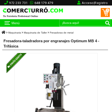
972 233 731
648 179 479
Acceso|Registro
0
Tu Ferretería Profesional Online
Menú
Maquinaria
Maquinaria de Taller
Fresadoras de metal
Fresadora-taladradora por engranajes Optimum MB 4 -
Trifásica