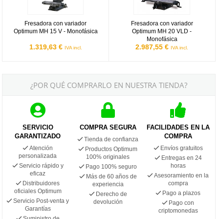
Fresadora con variador
Fresadora con variador
Optimum MH 15 V - Monofásica
Optimum MH 20 VLD -
Monofásica
1.319,63 €
2.987,55 €
IVA incl.
IVA incl.
¿POR QUÉ COMPRARLO EN NUESTRA TIENDA?
SERVICIO
COMPRA SEGURA
FACILIDADES EN LA
GARANTIZADO
COMPRA
Tienda de confianza
Atención
Envíos gratuitos
Productos Optimum
personalizada
100% originales
Entregas en 24
Servicio rápido y
horas
Pago 100% seguro
eficaz
Asesoramiento en la
Más de 60 años de
Distribuidores
compra
experiencia
oficiales Optimum
Pago a plazos
Derecho de
Servicio Post-venta y
devolución
Pago con
Garantías
criptomonedas
Suministro de