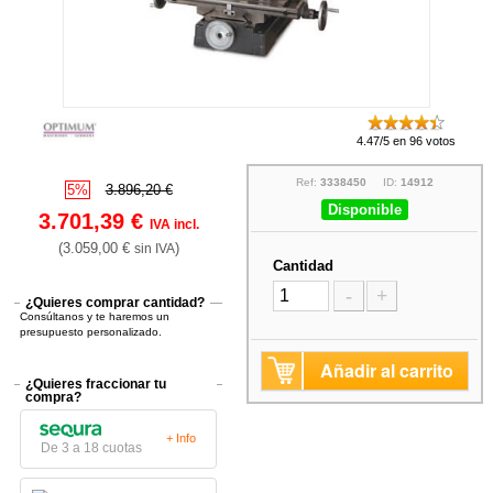
4.47/5 en 96 votos
Ref:
3338450
ID:
14912
5%
3.896,20 €
Disponible
3.701,39 €
IVA incl.
(3.059,00 €
)
sin IVA
Cantidad
-
+
¿Quieres comprar cantidad?
Consúltanos y te haremos un
presupuesto personalizado.
Añadir al carrito
¿Quieres fraccionar tu
compra?
+ Info
De 3 a 18 cuotas