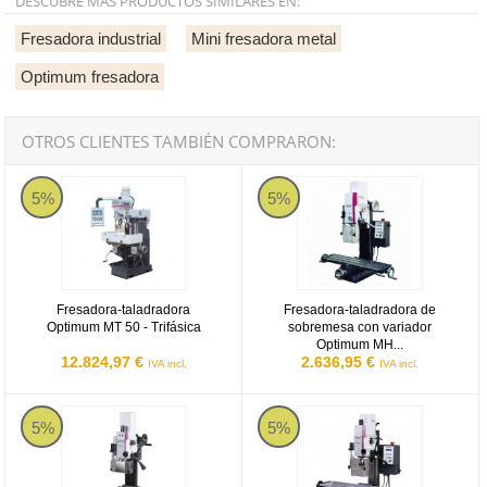
DESCUBRE MÁS PRODUCTOS SIMILARES EN:
Fresadora industrial
Mini fresadora metal
Optimum fresadora
OTROS CLIENTES TAMBIÉN COMPRARON:
Fresadora-taladradora Optimum MT 50 - Trifásica
Fresadora-taladradora de sobrem
5%
5%
Fresadora-taladradora
Fresadora-taladradora de
Optimum MT 50 - Trifásica
sobremesa con variador
Optimum MH...
12.824,97 €
2.636,95 €
IVA incl.
IVA incl.
Optimum MH 15 V
Fresadora con variador Optimum
5%
5%