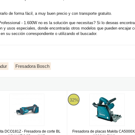
rlo de forma fácil, a muy buen precio y con transporte gratuito.
ofessional - 1.600W no es la solución que necesitas? Si lo deseas encontr
ión y usos especiales, donde encontrarás otros modelos que pueden encajar
en su sección correspondiente o utilizando el buscador.
adur
Fresadora Bosch
a DCO181Z - Fresadora de corte BL 18V LXT 6,35mm AWS
Fresadora de placas Makita CA
32%
ita DCO181Z - Fresadora de corte BL
Fresadora de placas Makita CA5000X