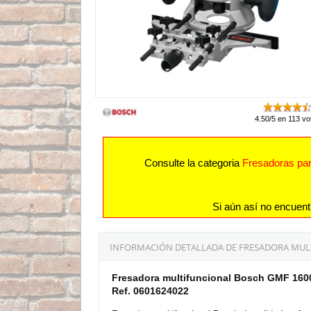
4.50/5 en 113 vo
Consulte la categoria
Fresadoras par
Si aún así no encuent
INFORMACIÓN DETALLADA DE FRESADORA MULTI
Fresadora multifuncional Bosch GMF 1600
Ref. 0601624022