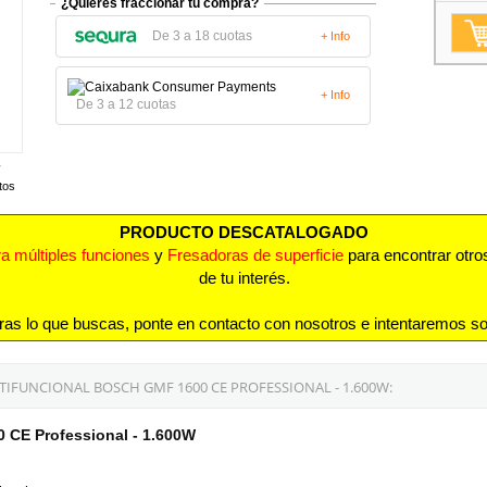
¿Quieres fraccionar tu compra?
De 3 a 18 cuotas
+ Info
+ Info
De 3 a 12 cuotas
tos
PRODUCTO DESCATALOGADO
a múltiples funciones
y
Fresadoras de superficie
para encontrar otro
de tu interés.
ras lo que buscas, ponte en contacto con nosotros e intentaremos so
FUNCIONAL BOSCH GMF 1600 CE PROFESSIONAL - 1.600W:
 CE Professional - 1.600W