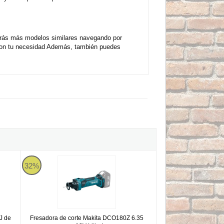
arás más modelos similares navegando por
 con tu necesidad Además, también puedes
5000XJ de 1300W. Ø118mm
Fresadora de corte Makita DCO180Z 6.35 mm 18V Litio-Ion
32%
J de
Fresadora de corte Makita DCO180Z 6.35