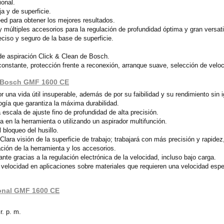
ional.
a y de superficie.
d para obtener los mejores resultados.
 múltiples accesorios para la regulación de profundidad óptima y gran versati
iso y seguro de la base de superficie.
 de aspiración Click & Clean de Bosch.
nstante, protección frente a reconexión, arranque suave, selección de veloci
l Bosch GMF 1600 CE
 una vida útil insuperable, además de por su faibilidad y su rendimiento sin 
ogía que garantiza la máxima durabilidad.
 escala de ajuste fino de profundidad de alta precisión.
a en la herramienta o utilizando un aspirador multifunción.
 bloqueo del husillo.
lara visión de la superficie de trabajo; trabajará con más precisión y rapidez
ión de la herramienta y los accesorios.
te gracias a la regulación electrónica de la velocidad, incluso bajo carga.
velocidad en aplicaciones sobre materiales que requieren una velocidad espe
ional GMF 1600 CE
r. p. m.