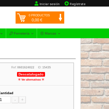
Iniciar sesión
Regístrate
0
PRODUCTOS
0,00
€
Ferretería
Marcas
Ref:
0601624022
ID:
15435
Descatalogado
Ver alternativas
Cantidad
-
+