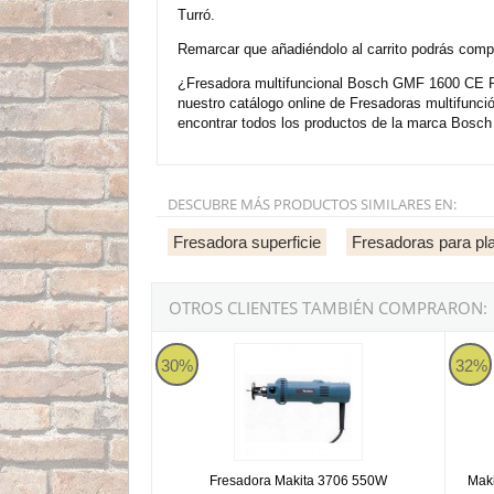
Turró.
Remarcar que añadiéndolo al carrito podrás compra
¿Fresadora multifuncional Bosch GMF 1600 CE Pr
nuestro catálogo online de Fresadoras multifunc
encontrar todos los productos de la marca Bosch 
DESCUBRE MÁS PRODUCTOS SIMILARES EN:
Fresadora superficie
Fresadoras para pl
OTROS CLIENTES TAMBIÉN COMPRARON:
Fresadora Makita 3706 550W
Makit
30%
32%
Fresadora Makita 3706 550W
Mak