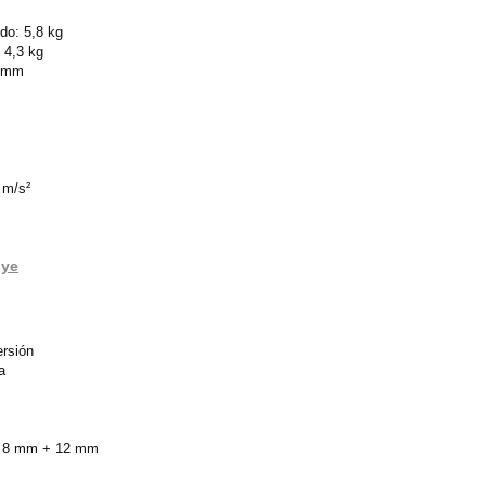
do: 5,8 kg
 4,3 kg
0 mm
 m/s²
uye
ersión
a
de 8 mm + 12 mm