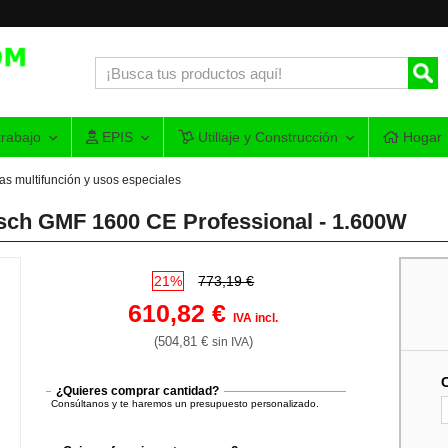
rabajo
EPIS
Utillaje y Construcción
Hogar
as multifunción y usos especiales
sch GMF 1600 CE Professional - 1.600W
21%
773,19 €
610,82 €
IVA incl.
(504,81 €
)
sin IVA
¿Quieres comprar cantidad?
Consúltanos y te haremos un presupuesto personalizado.