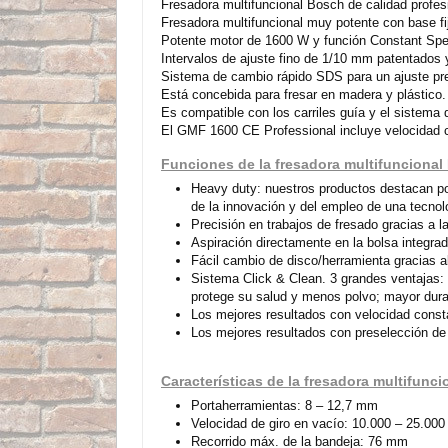
Fresadora multifuncional Bosch de calidad profes
Fresadora multifuncional muy potente con base fij
Potente motor de 1600 W y función Constant Spee
Intervalos de ajuste fino de 1/10 mm patentados y
Sistema de cambio rápido SDS para un ajuste prec
Está concebida para fresar en madera y plástico.
Es compatible con los carriles guía y el sistema
El GMF 1600 CE Professional incluye velocidad co
Funciones de la fresadora multifunciona
Heavy duty: nuestros productos destacan por
de la innovación y del empleo de una tecnol
Precisión en trabajos de fresado gracias a la
Aspiración directamente en la bolsa integrad
Fácil cambio de disco/herramienta gracias al
Sistema Click & Clean. 3 grandes ventajas: C
protege su salud y menos polvo; mayor durac
Los mejores resultados con velocidad constan
Los mejores resultados con preselección de 
Características de la fresadora multifunc
Portaherramientas: 8 – 12,7 mm
Velocidad de giro en vacío: 10.000 – 25.000 
Recorrido máx. de la bandeja: 76 mm