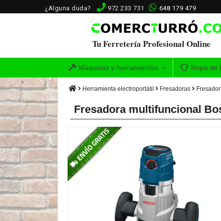
¿Alguna duda?
972 233 731
648 179 479
Tu Ferretería Profesional Online
Máquinas y herramientas
Ropa de t
Herramienta electroportátil
Fresadoras
Fresador
Fresadora multifuncional Bo