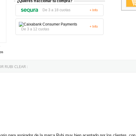
¿Quieres fraccionar tu compra?
De 3 a 18 cuotas
+ Info
+ Info
De 3 a 12 cuotas
tos
 RUBI CLEAR :
sorio para aspirador de la marca Rubi muy bien aceptado por los clientes, co