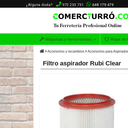
¿Alguna duda?
972 233 731
648 179 479
Tu Ferretería Profesional Online
Máquinas y herramientas
Ropa de t
Accesorios y recambios
Accesorios para Aspirado
Filtro aspirador Rubi Clear