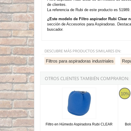
de clientes.
La referencia de Rubi de este producto es 51989.
¿Este modelo de Filtro aspirador Rubi Clear 
sección de Accesorios para Aspiradoras. Destacar
buscador.
DESCUBRE MÁS PRODUCTOS SIMILARES EN:
Filtros para aspiradoras industriales
Repu
OTROS CLIENTES TAMBIÉN COMPRARON:
Filtro en Húmedo Aspiradora Rubi CLEAR
Bolsa 
10%
Filtro en Húmedo Aspiradora Rubi CLEAR
Bol