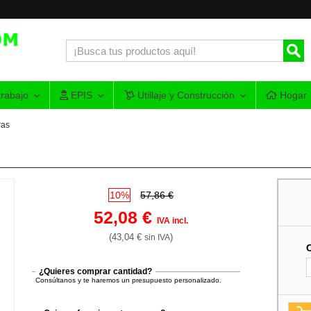
rabajo
EPIS
Utillaje y Construcción
Hogar
ras
10%
57,86 €
52,08 €
IVA incl.
(43,04 €
)
sin IVA
¿Quieres comprar cantidad?
Consúltanos y te haremos un presupuesto personalizado.