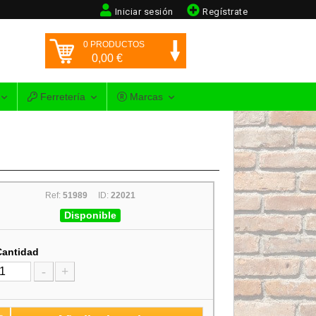
Iniciar sesión
Regístrate
0
PRODUCTOS
0,00
€
Ferretería
Marcas
Ref:
51989
ID:
22021
Disponible
Cantidad
-
+